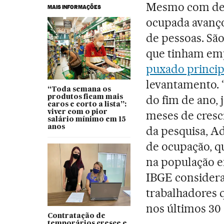
Mesmo com des
MAIS INFORMAÇÕES
ocupada avanço
de pessoas. São
que tinham emp
puxado princip
levantamento. 
“Toda semana os
do fim de ano,
produtos ficam mais
caros e corto a lista”:
viver com o pior
meses de cresci
salário mínimo em 15
anos
da pesquisa, A
de ocupação, q
na população em
IBGE consider
trabalhadores
nos últimos 30 
Contratação de
temporários cresce e