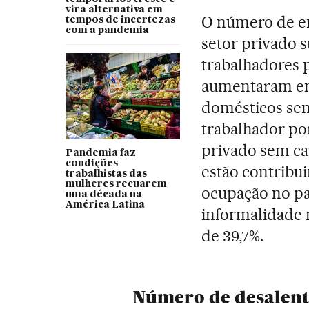
vira alternativa em
O número de em
tempos de incertezas
com a pandemia
setor privado s
trabalhadores 
aumentaram em 
domésticos sem
trabalhador po
privado sem c
Pandemia faz
condições
estão contribu
trabalhistas das
mulheres recuarem
ocupação no paí
uma década na
América Latina
informalidade 
de 39,7%.
Número de desalent