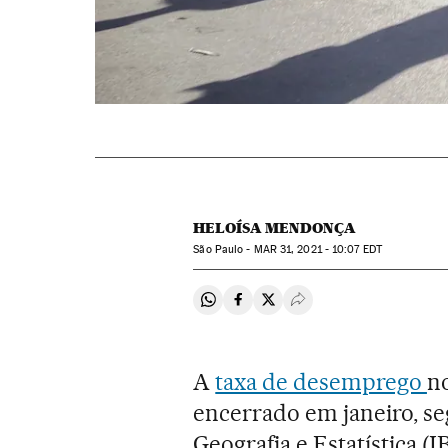
HELOÍSA MENDONÇA
São Paulo -
MAR
31, 2021 - 10:07
EDT
Compartir en Whatsapp
Compartir en Facebook
Compartir en Twitter
Desplegar Redes Soci
A
taxa de desemprego
no
encerrado em janeiro, se
Geografia e Estatística (