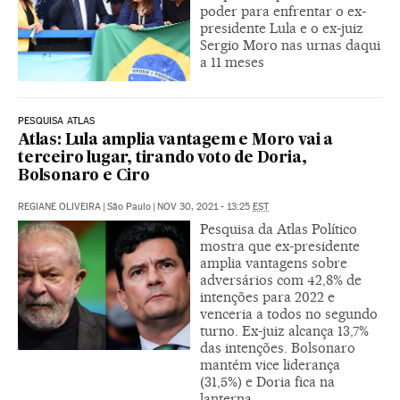
poder para enfrentar o ex-
presidente Lula e o ex-juiz
Sergio Moro nas urnas daqui
a 11 meses
PESQUISA ATLAS
Atlas: Lula amplia vantagem e Moro vai a
terceiro lugar, tirando voto de Doria,
Bolsonaro e Ciro
REGIANE OLIVEIRA
|
São Paulo
|
NOV 30, 2021 - 13:25
EST
Pesquisa da Atlas Político
mostra que ex-presidente
amplia vantagens sobre
adversários com 42,8% de
intenções para 2022 e
venceria a todos no segundo
turno. Ex-juiz alcança 13,7%
das intenções. Bolsonaro
mantém vice liderança
(31,5%) e Doria fica na
lanterna