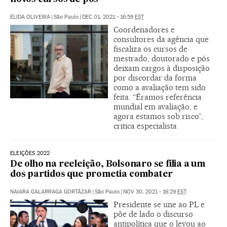
ELIDA OLIVEIRA
|
São Paulo
|
DEC 01, 2021 - 16:59
EST
Coordenadores e
consultores da agência que
fiscaliza os cursos de
mestrado, doutorado e pós
deixam cargos à disposição
por discordar da forma
como a avaliação tem sido
feita. “Éramos referência
mundial em avaliação, e
agora estamos sob risco”,
critica especialista
ELEIÇÕES 2022
De olho na reeleição, Bolsonaro se filia a um
dos partidos que prometia combater
NAIARA GALARRAGA GORTÁZAR
|
São Paulo
|
NOV 30, 2021 - 16:29
EST
Presidente se une ao PL e
põe de lado o discurso
antipolítica que o levou ao