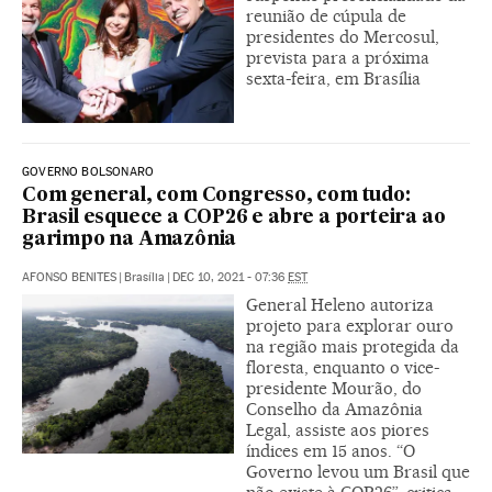
reunião de cúpula de
presidentes do Mercosul,
prevista para a próxima
sexta-feira, em Brasília
GOVERNO BOLSONARO
Com general, com Congresso, com tudo:
Brasil esquece a COP26 e abre a porteira ao
garimpo na Amazônia
AFONSO BENITES
|
Brasília
|
DEC 10, 2021 - 07:36
EST
General Heleno autoriza
projeto para explorar ouro
na região mais protegida da
floresta, enquanto o vice-
presidente Mourão, do
Conselho da Amazônia
Legal, assiste aos piores
índices em 15 anos. “O
Governo levou um Brasil que