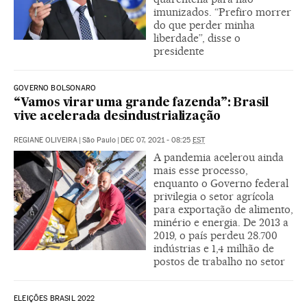
imunizados. “Prefiro morrer
do que perder minha
liberdade”, disse o
presidente
GOVERNO BOLSONARO
“Vamos virar uma grande fazenda”: Brasil
vive acelerada desindustrialização
REGIANE OLIVEIRA
|
São Paulo
|
DEC 07, 2021 - 08:25
EST
A pandemia acelerou ainda
mais esse processo,
enquanto o Governo federal
privilegia o setor agrícola
para exportação de alimento,
minério e energia. De 2013 a
2019, o país perdeu 28.700
indústrias e 1,4 milhão de
postos de trabalho no setor
ELEIÇÕES BRASIL 2022