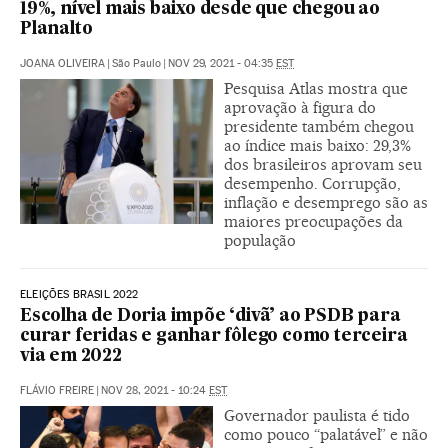
19%, nível mais baixo desde que chegou ao
Planalto
JOANA OLIVEIRA
|
São Paulo
|
NOV 29, 2021 - 04:35
EST
Pesquisa Atlas mostra que
aprovação à figura do
presidente também chegou
ao índice mais baixo: 29,3%
dos brasileiros aprovam seu
desempenho. Corrupção,
inflação e desemprego são as
maiores preocupações da
população
ELEIÇÕES BRASIL 2022
Escolha de Doria impõe ‘divã’ ao PSDB para
curar feridas e ganhar fôlego como terceira
via em 2022
FLÁVIO FREIRE
|
NOV 28, 2021 - 10:24
EST
Governador paulista é tido
como pouco “palatável” e não