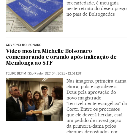
precariedade, é meu guia
neste retrato do desemprego
no país de Bolsoguedes
GOVERNO BOLSONARO
Vídeo mostra Michelle Bolsonaro
comemorando e orando após indicação de
Mendonça ao STF
FELIPE BETIM
|
São Paulo
|
DEC 04, 2021 - 12:51
EST
Nas imagens, primeira-dama
chora, pula e agradece a
Deus pela aprovação do
novo magistrado
“terrivelmente evangélico” da
Corte. Entre os processos
que ele deverá herdar, está
um pedido de investigação
da primeira-dama pelos
cheques depositados por