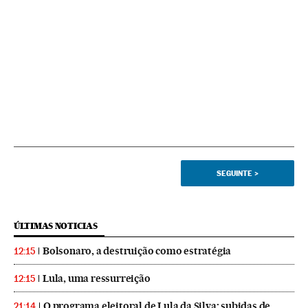
SEGUINTE
>
ÚLTIMAS NOTICIAS
Bolsonaro, a destruição como estratégia
12:15
Lula, uma ressurreição
12:15
O programa eleitoral de Lula da Silva: subidas de
21:14