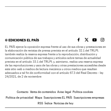
©
EDICIONES EL PAÍS
EL PAÍS BRASIL EN
EL PAÍS BRASI
EL PAÍS B
EL PA
EL PAÍS ejerce la oposición expresa frente al uso de sus obras y prestaciones en
la elaboración de revistas de prensa prevista en el artículo 32.1 del TRLPI;
también realiza la reserva expresa frente a la reproducción, distribución y
comunicación pública de sus trabajos y artículos sobre temas de actualidad
prevista en el artículo 33.1 del TRLPI; y, asimismo, realiza una reserva expresa
de las reproducciones y usos de las obras y otras prestaciones accesibles desde
este sitio web a medios de lectura mecánica u otros medios que resulten
adecuados a tal fin de conformidad con el artículo 67.3 del Real Decreto - ley
24/2021, de 2 de noviembre
Contacto
Venta de contenidos
Aviso legal
Política cookies
Política de privacidad
Mapa
Suscripciones EL PAÍS
Suscripciones empresas
RSS
Índice
Noticias de hoy