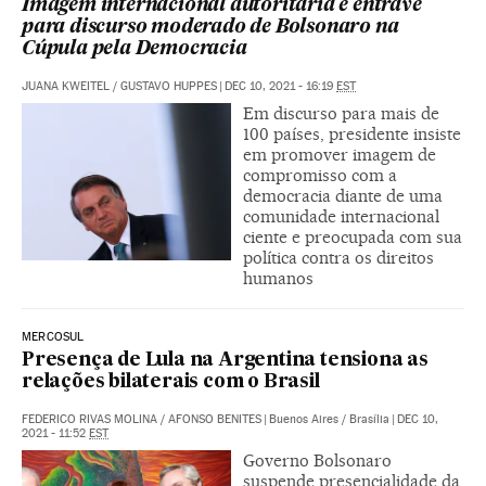
Imagem internacional autoritária é entrave
para discurso moderado de Bolsonaro na
Cúpula pela Democracia
JUANA KWEITEL
/
GUSTAVO HUPPES
|
DEC 10, 2021 - 16:19
EST
Em discurso para mais de
100 países, presidente insiste
em promover imagem de
compromisso com a
democracia diante de uma
comunidade internacional
ciente e preocupada com sua
política contra os direitos
humanos
MERCOSUL
Presença de Lula na Argentina tensiona as
relações bilaterais com o Brasil
FEDERICO RIVAS MOLINA
/
AFONSO BENITES
|
Buenos Aires / Brasília
|
DEC 10,
2021 - 11:52
EST
Governo Bolsonaro
suspende presencialidade da