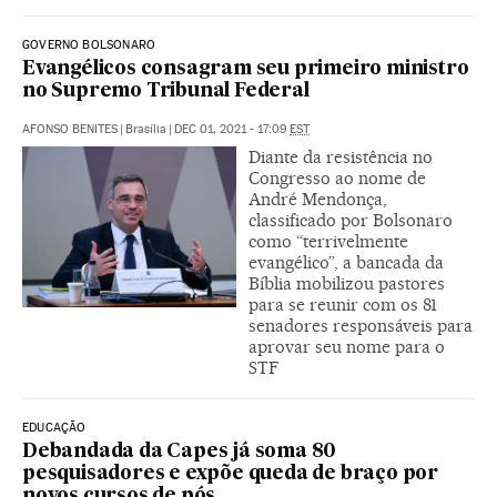
GOVERNO BOLSONARO
Evangélicos consagram seu primeiro ministro
no Supremo Tribunal Federal
AFONSO BENITES
|
Brasília
|
DEC 01, 2021 - 17:09
EST
Diante da resistência no
Congresso ao nome de
André Mendonça,
classificado por Bolsonaro
como “terrivelmente
evangélico”, a bancada da
Bíblia mobilizou pastores
para se reunir com os 81
senadores responsáveis para
aprovar seu nome para o
STF
EDUCAÇÃO
Debandada da Capes já soma 80
pesquisadores e expõe queda de braço por
novos cursos de pós