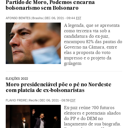
Partido de Moro, Podemos encarna
bolsonarismo sem Bolsonaro
AFONSO BENITES
|
Brasília
|
DEC 06, 2021 - 09:44
EST
A legenda, que se apresenta
como terceira via sob a
candidatura do ex-juiz,
encampou 82% das pautas do
Governo na Câmara, entre
elas a proposta do voto
impresso e o projeto da
grilagem
ELEIÇÕES 2022
Moro presidenciável põe o pé no Nordeste
com plateia de ex-bolsonaristas
FLAVIO FREIRE
|
Recife
|
DEC 06, 2021 - 08:59
EST
Ex-juiz reúne 700 futuros
eleitores e potenciais aliados
do PP e do DEM no
lançamento de sua biografia.