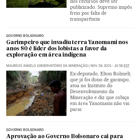
dos recursos deve ser
publicizado. Supremo impôs
freio por falta de
transparência
GOVERNO BOLSONARO
Garimpeiro que invadiu terra Yanomami nos
anos 80 é líder dos lobistas a favor da
exploração em área indígena
MAURÍCIO ANGELO (OBSERVATÓRIO DA MINERAÇÃO)
|
NOV 29, 2021 - 10:58
EST
Ex-deputado, Elton Rohnelt,
que já foi dono de garimpo,
atua no Instituto do
Desenvolvimento da
Mineração e diz que cobiça
em área Yanomami não vai
parar
GOVERNO BOLSONARO
Aprovação ao Governo Bolsonaro cai para