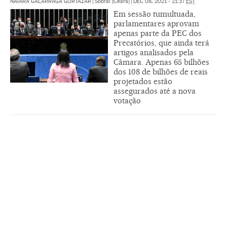
NAIARA GALARRAGA GORTÁZAR
|
Sobral (Ceará)
|
DEC 08, 2021 - 21:37
EST
Em sessão tumultuada,
parlamentares aprovam
apenas parte da PEC dos
Precatórios, que ainda terá
artigos analisados pela
Câmara. Apenas 65 bilhões
dos 108 de bilhões de reais
projetados estão
assegurados até a nova
votação