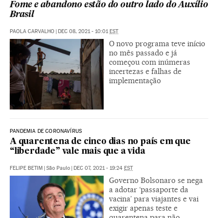
Fome e abandono estão do outro lado do Auxílio
Brasil
PAOLA CARVALHO
|
DEC 08, 2021 - 10:01
EST
O novo programa teve início
no mês passado e já
começou com inúmeras
incertezas e falhas de
implementação
PANDEMIA DE CORONAVÍRUS
A quarentena de cinco dias no país em que
“liberdade” vale mais que a vida
FELIPE BETIM
|
São Paulo
|
DEC 07, 2021 - 19:24
EST
Governo Bolsonaro se nega
a adotar ‘passaporte da
vacina’ para viajantes e vai
exigir apenas teste e
quarentena para não