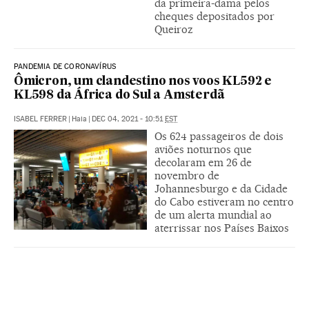
da primeira-dama pelos
cheques depositados por
Queiroz
PANDEMIA DE CORONAVÍRUS
Ômicron, um clandestino nos voos KL592 e
KL598 da África do Sul a Amsterdã
ISABEL FERRER
|
Haia
|
DEC 04, 2021 - 10:51
EST
Os 624 passageiros de dois
aviões noturnos que
decolaram em 26 de
novembro de
Johannesburgo e da Cidade
do Cabo estiveram no centro
de um alerta mundial ao
aterrissar nos Países Baixos