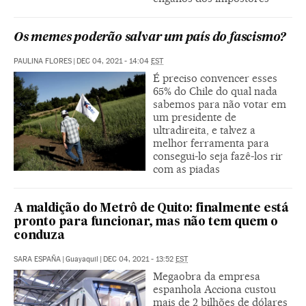
Os memes poderão salvar um país do fascismo?
PAULINA FLORES
|
DEC 04, 2021 - 14:04
EST
É preciso convencer esses
65% do Chile do qual nada
sabemos para não votar em
um presidente de
ultradireita, e talvez a
melhor ferramenta para
consegui-lo seja fazê-los rir
com as piadas
A maldição do Metrô de Quito: finalmente está
pronto para funcionar, mas não tem quem o
conduza
SARA ESPAÑA
|
Guayaquil
|
DEC 04, 2021 - 13:52
EST
Megaobra da empresa
espanhola Acciona custou
mais de 2 bilhões de dólares