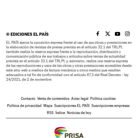
©
EDICIONES EL PAÍS
EL PAÍS BRASIL EN
EL PAÍS BRASI
EL PAÍS B
EL PA
EL PAÍS ejerce la oposición expresa frente al uso de sus obras y prestaciones en
la elaboración de revistas de prensa prevista en el artículo 32.1 del TRLPI;
también realiza la reserva expresa frente a la reproducción, distribución y
comunicación pública de sus trabajos y artículos sobre temas de actualidad
prevista en el artículo 33.1 del TRLPI; y, asimismo, realiza una reserva expresa
de las reproducciones y usos de las obras y otras prestaciones accesibles desde
este sitio web a medios de lectura mecánica u otros medios que resulten
adecuados a tal fin de conformidad con el artículo 67.3 del Real Decreto - ley
24/2021, de 2 de noviembre
Contacto
Venta de contenidos
Aviso legal
Política cookies
Política de privacidad
Mapa
Suscripciones EL PAÍS
Suscripciones empresas
RSS
Índice
Noticias de hoy