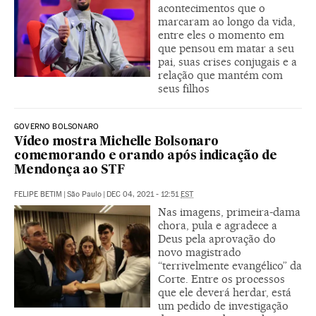
acontecimentos que o
marcaram ao longo da vida,
entre eles o momento em
que pensou em matar a seu
pai, suas crises conjugais e a
relação que mantém com
seus filhos
GOVERNO BOLSONARO
Vídeo mostra Michelle Bolsonaro
comemorando e orando após indicação de
Mendonça ao STF
FELIPE BETIM
|
São Paulo
|
DEC 04, 2021 - 12:51
EST
Nas imagens, primeira-dama
chora, pula e agradece a
Deus pela aprovação do
novo magistrado
“terrivelmente evangélico” da
Corte. Entre os processos
que ele deverá herdar, está
um pedido de investigação