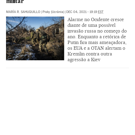
militar
MARÍA R. SAHUQUILLO
|
Pisky (Ucrânia)
|
DEC 04, 2021 - 19:19
EST
Alarme no Ocidente cresce
diante de uma possível
invasão russa no começo do
ano. Enquanto a retórica de
Putin fica mais ameaçadora,
os EUA e a OTAN alertam o
Kremlin contra outra
agressão a Kiev