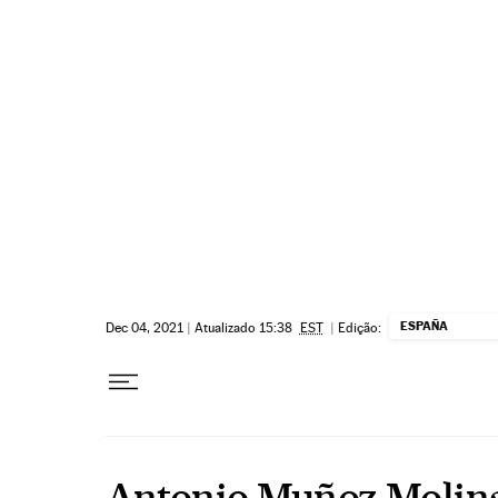
Pular para o conteúdo
ESPAÑA
Dec 04, 2021
|
Atualizado 15:38
EST
|
Edição:
Antonio Muñoz Molin