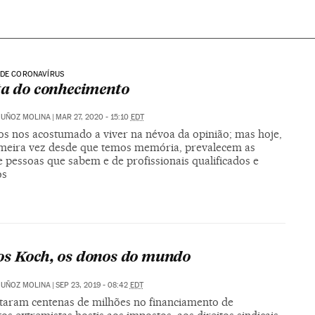
 DE CORONAVÍRUS
ta do conhecimento
MUÑOZ MOLINA
|
MAR 27, 2020 - 15:10
EDT
s nos acostumado a viver na névoa da opinião; mas hoje,
imeira vez desde que temos memória, prevalecem as
 pessoas que sabem e de profissionais qualificados e
os
s Koch, os donos do mundo
MUÑOZ MOLINA
|
SEP 23, 2019 - 08:42
EDT
staram centenas de milhões no financiamento de