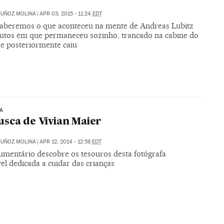
MUÑOZ MOLINA
|
APR 03, 2015 - 11:24
EDT
aberemos o que aconteceu na mente de Andreas Lubitz
utos em que permaneceu sozinho, trancado na cabine do
ue posteriormente caiu
TA
sca de Vivian Maier
MUÑOZ MOLINA
|
APR 12, 2014 - 12:58
EDT
mentário descobre os tesouros desta fotógrafa
el dedicada a cuidar das crianças