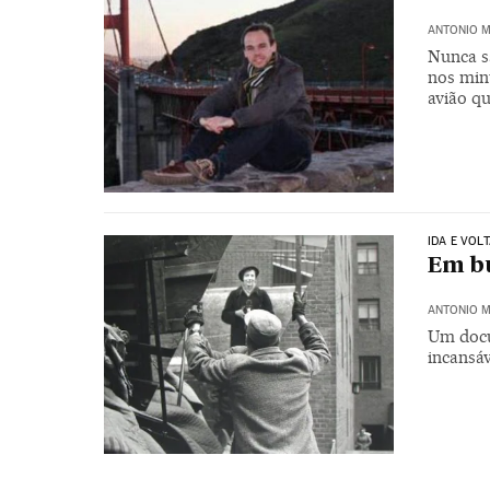
ANTONIO 
Nunca s
nos min
avião q
IDA E VOL
Em bu
ANTONIO 
Um docu
incansáv