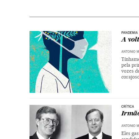
PANDEMIA
A vol
ANTONIO 
Tínhamo
pela pr
vozes de
corajos
CRÍTICA
Irmão
ANTONIO 
Eles ga