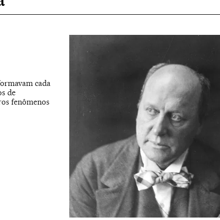
nsformavam cada
os de
iros fenômenos