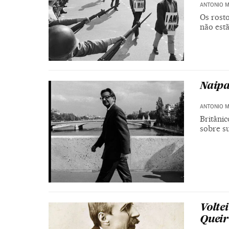
ANTONIO 
Os rost
não est
Naip
ANTONIO 
Britânic
sobre su
Volte
Queir