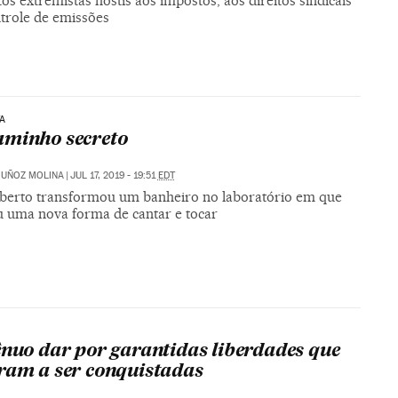
os extremistas hostis aos impostos, aos direitos sindicais
ntrole de emissões
TA
minho secreto
MUÑOZ MOLINA
|
JUL 17, 2019 - 19:51
EDT
lberto transformou um banheiro no laboratório em que
u uma nova forma de cantar e tocar
ênuo dar por garantidas liberdades que
ram a ser conquistadas