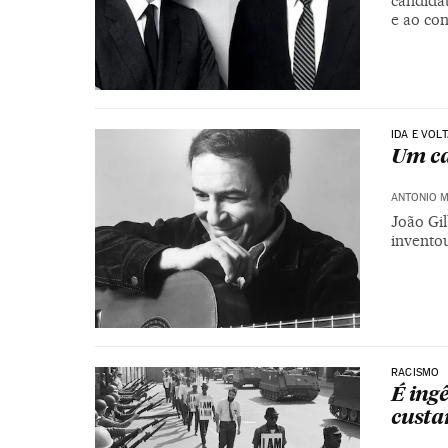
candidat
e ao co
IDA E VOL
Um ca
ANTONIO 
João Gi
invento
RACISMO
É ing
custa