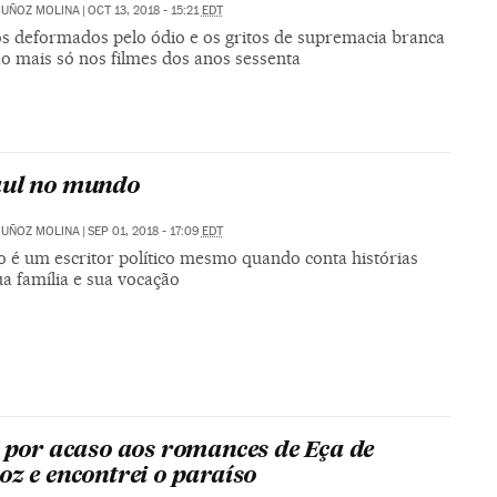
MUÑOZ MOLINA
|
OCT 13, 2018 - 15:21
EDT
os deformados pelo ódio e os gritos de supremacia branca
ão mais só nos filmes dos anos sessenta
aul no mundo
MUÑOZ MOLINA
|
SEP 01, 2018 - 17:09
EDT
o é um escritor político mesmo quando conta histórias
a família e sua vocação
i por acaso aos romances de Eça de
oz e encontrei o paraíso