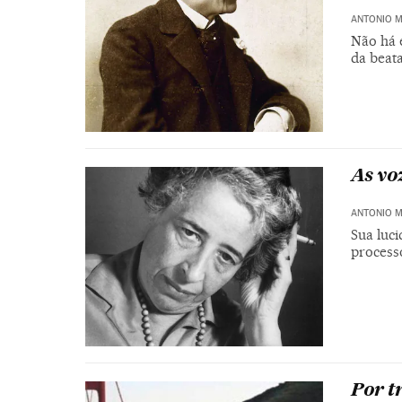
ANTONIO 
Não há 
da beata
As vo
ANTONIO 
Sua luc
process
Por t