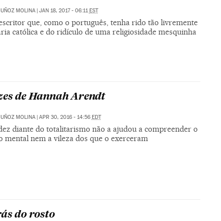
MUÑOZ MOLINA
|
JAN 18, 2017 - 06:11
EST
escritor que, como o português, tenha rido tão livremente
ria católica e do ridículo de uma religiosidade mesquinha
zes de Hannah Arendt
MUÑOZ MOLINA
|
APR 30, 2016 - 14:56
EDT
idez diante do totalitarismo não a ajudou a compreender o
o mental nem a vileza dos que o exerceram
rás do rosto