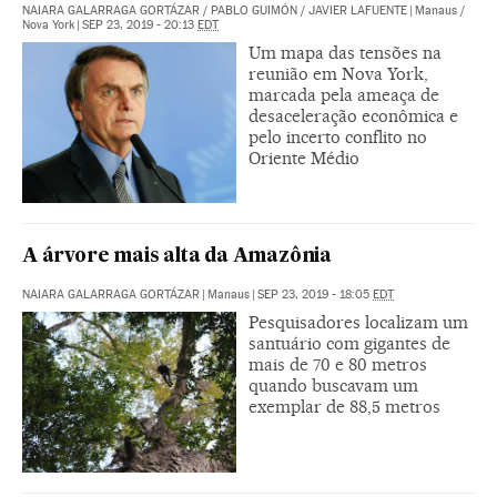
NAIARA GALARRAGA GORTÁZAR
/
PABLO GUIMÓN
/
JAVIER LAFUENTE
|
Manaus /
Nova York
|
SEP 23, 2019 - 20:13
EDT
Um mapa das tensões na
reunião em Nova York,
marcada pela ameaça de
desaceleração econômica e
pelo incerto conflito no
Oriente Médio
A árvore mais alta da Amazônia
NAIARA GALARRAGA GORTÁZAR
|
Manaus
|
SEP 23, 2019 - 18:05
EDT
Pesquisadores localizam um
santuário com gigantes de
mais de 70 e 80 metros
quando buscavam um
exemplar de 88,5 metros