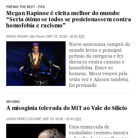
PRÊMIO THE BEST - FIFA
Megan Rapinoe é eleita melhor do mundo:
“Seria ótimo se todos se posicionassem contra
homofobia e racismo”
DIOGO MAGRI
|
São Paulo
|
SEP 23, 2019 - 16:50
EDT
Norte-americana campeã do
mundo levou o principal
prêmio da categoria e fez
discurso contra racismo e
homofobia. Entre os
homens, Messi venceu pela
sexta vez e Alisson também
foi premiado
SEXISMO
A misoginia tolerada do MIT ao Vale do Silício
JORDI PÉREZ COLOMÉ
|
SEP 23, 2019 - 15:40
EDT
Uma enxurrada de
escândalos recentes mostra