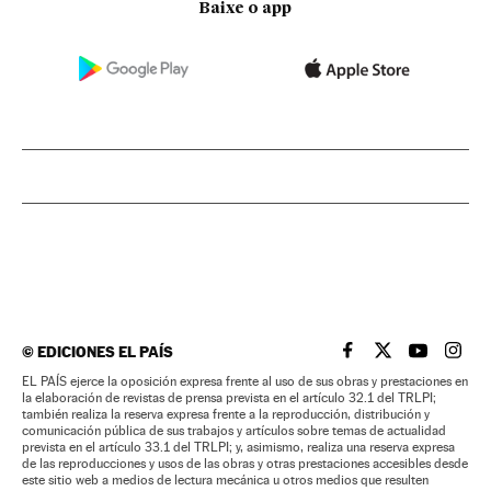
Baixe o app
©
EDICIONES EL PAÍS
EL PAÍS BRASIL EN
EL PAÍS BRASI
EL PAÍS B
EL PA
EL PAÍS ejerce la oposición expresa frente al uso de sus obras y prestaciones en
la elaboración de revistas de prensa prevista en el artículo 32.1 del TRLPI;
también realiza la reserva expresa frente a la reproducción, distribución y
comunicación pública de sus trabajos y artículos sobre temas de actualidad
prevista en el artículo 33.1 del TRLPI; y, asimismo, realiza una reserva expresa
de las reproducciones y usos de las obras y otras prestaciones accesibles desde
este sitio web a medios de lectura mecánica u otros medios que resulten