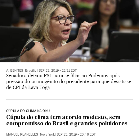
A. BENITES
|
Brasília
|
SEP 23, 2019 - 22:31
EDT
Senadora deixou PSL para se filiar ao Podemos após
pressão do primogênito do presidente para que desistisse
de CPI da Lava Toga
CÚPULA DO CLIMA NA ONU
Cúpula do clima tem acordo modesto, sem
compromisso do Brasil e grandes poluidores
MANUEL PLANELLES
|
Nova York
|
SEP 23, 2019 - 20:46
EDT