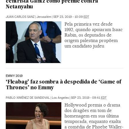
centrista Gantz como premiê contra
Netanyahu
JUAN CARLOS SANZ
|
Jerusalém
|
SEP 23, 2019 - 10:09
EDT
Pela primeira vez desde
1992, quando apoiaram Isaac
Rabin, os deputados de
origem palestina propõem
um candidato judeu
EMMY 2019
‘Fleabag’ faz sombra à despedida de ‘Game of
Thrones’ no Emmy
PABLO XIMÉNEZ DE SANDOVAL
|
Los Angeles
|
SEP 23, 2019 - 09:41
EDT
Hollywood premia o drama
dos dragões em tom de
homenagem em sua última
temporada, enquanto exalta
a comédia de Phoebe Waller-