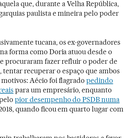
 àquela que, durante a Velha República,
garquias paulista e mineira pelo poder
sivamente tucana, os ex-governadores
a na forma como Doria atuou desde o
ue procuraram fazer refluir o poder de
m, tentar recuperar o espaço que ambos
motivos: Aécio foi flagrado
pedindo
reais
para um empresário, enquanto
 pelo
pior desempenho do PSDB numa
 2018, quando ficou em quarto lugar com
min trabalharam nos bastidores a favor