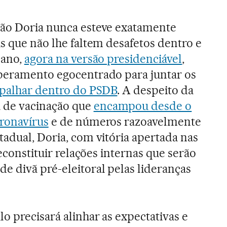
oão Doria nunca esteve exatamente
is que não lhe faltem desafetos dentro e
cano,
agora na versão presidenciável
,
mperamento egocentrado para juntar os
spalhar dentro do PSDB
. A despeito da
de vacinação que
encampou desde o
oronavírus
e de números razoavelmente
tadual, Doria, com vitória apertada nas
reconstituir relações internas que serão
e divã pré-eleitoral pelas lideranças
o precisará alinhar as expectativas e