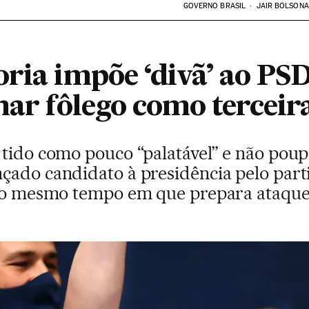
GOVERNO BRASIL
JAIR BOLSON
oria impõe ‘divã’ ao PS
har fôlego como terceir
 tido como pouco “palatável” e não pou
çado candidato à presidência pelo parti
 ao mesmo tempo em que prepara ataques