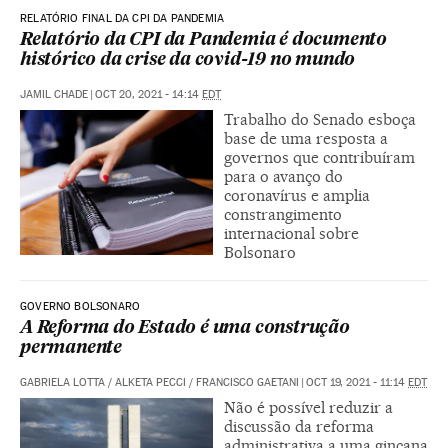
RELATÓRIO FINAL DA CPI DA PANDEMIA
Relatório da CPI da Pandemia é documento
histórico da crise da covid-19 no mundo
JAMIL CHADE
|
OCT 20, 2021 - 14:14
EDT
Trabalho do Senado esboça
base de uma resposta a
governos que contribuíram
para o avanço do
coronavírus e amplia
constrangimento
internacional sobre
Bolsonaro
GOVERNO BOLSONARO
A Reforma do Estado é uma construção
permanente
GABRIELA LOTTA
/
ALKETA PECCI
/
FRANCISCO GAETANI
|
OCT 19, 2021 - 11:14
EDT
Não é possível reduzir a
discussão da reforma
administrativa a uma gincana