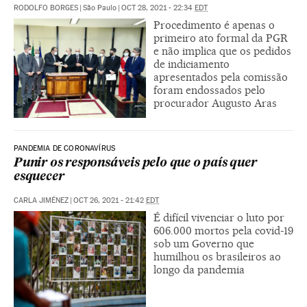
RODOLFO BORGES
|
São Paulo
|
OCT 28, 2021 - 22:34
EDT
Procedimento é apenas o
primeiro ato formal da PGR
e não implica que os pedidos
de indiciamento
apresentados pela comissão
foram endossados pelo
procurador Augusto Aras
PANDEMIA DE CORONAVÍRUS
Punir os responsáveis pelo que o país quer
esquecer
CARLA JIMÉNEZ
|
OCT 26, 2021 - 21:42
EDT
É difícil vivenciar o luto por
606.000 mortos pela covid-19
sob um Governo que
humilhou os brasileiros ao
longo da pandemia