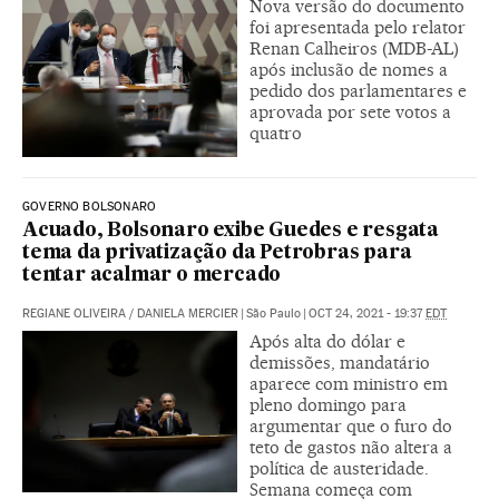
Nova versão do documento
foi apresentada pelo relator
Renan Calheiros (MDB-AL)
após inclusão de nomes a
pedido dos parlamentares e
aprovada por sete votos a
quatro
GOVERNO BOLSONARO
Acuado, Bolsonaro exibe Guedes e resgata
tema da privatização da Petrobras para
tentar acalmar o mercado
REGIANE OLIVEIRA
/
DANIELA MERCIER
|
São Paulo
|
OCT 24, 2021 - 19:37
EDT
Após alta do dólar e
demissões, mandatário
aparece com ministro em
pleno domingo para
argumentar que o furo do
teto de gastos não altera a
política de austeridade.
Semana começa com