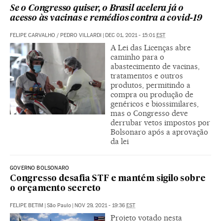
Se o Congresso quiser, o Brasil acelera já o
acesso às vacinas e remédios contra a covid-19
FELIPE CARVALHO
/
PEDRO VILLARDI
|
DEC 01, 2021 - 15:01
EST
A Lei das Licenças abre
caminho para o
abastecimento de vacinas,
tratamentos e outros
produtos, permitindo a
compra ou produção de
genéricos e biossimilares,
mas o Congresso deve
derrubar vetos impostos por
Bolsonaro após a aprovação
da lei
GOVERNO BOLSONARO
Congresso desafia STF e mantém sigilo sobre
o orçamento secreto
FELIPE BETIM
|
São Paulo
|
NOV 29, 2021 - 19:36
EST
Projeto votado nesta