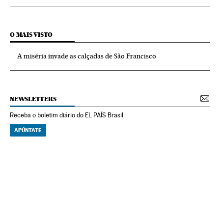
O MAIS VISTO
A miséria invade as calçadas de São Francisco
NEWSLETTERS
Receba o boletim diário do EL PAÍS Brasil
APÚNTATE
NEWSLETTERS
Boletín de América
Cada semana en tu cuenta de correo una selección de las noticias,
reportajes y análisis de los periodistas de EL PAÍS con los acontecimientos
más relevantes del continente.