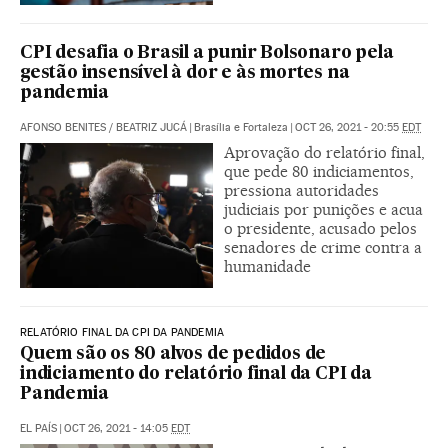
CPI desafia o Brasil a punir Bolsonaro pela
gestão insensível à dor e às mortes na
pandemia
AFONSO BENITES
/
BEATRIZ JUCÁ
|
Brasília e Fortaleza
|
OCT 26, 2021 - 20:55
EDT
Aprovação do relatório final,
que pede 80 indiciamentos,
pressiona autoridades
judiciais por punições e acua
o presidente, acusado pelos
senadores de crime contra a
humanidade
RELATÓRIO FINAL DA CPI DA PANDEMIA
Quem são os 80 alvos de pedidos de
indiciamento do relatório final da CPI da
Pandemia
EL PAÍS
|
OCT 26, 2021 - 14:05
EDT