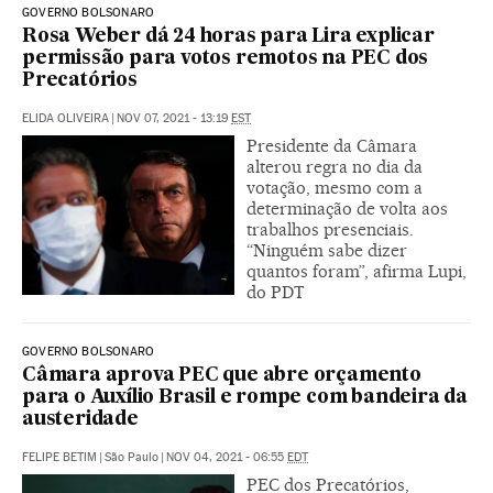
GOVERNO BOLSONARO
Rosa Weber dá 24 horas para Lira explicar
permissão para votos remotos na PEC dos
Precatórios
ELIDA OLIVEIRA
|
NOV 07, 2021 - 13:19
EST
Presidente da Câmara
alterou regra no dia da
votação, mesmo com a
determinação de volta aos
trabalhos presenciais.
“Ninguém sabe dizer
quantos foram”, afirma Lupi,
do PDT
GOVERNO BOLSONARO
Câmara aprova PEC que abre orçamento
para o Auxílio Brasil e rompe com bandeira da
austeridade
FELIPE BETIM
|
São Paulo
|
NOV 04, 2021 - 06:55
EDT
PEC dos Precatórios,