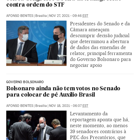
contra ordem do STF
AFONSO BENITES
|
Brasília
|
NOV 27, 2021 - 09:46
EST
Presidentes do Senado e da
Câmara ameaçam
descumprir decisão judicial
que determinou a abertura
de dados das emendas de
relator, principal ferramenta
do Governo Bolsonaro para
negociar apoio
GOVERNO BOLSONARO
Bolsonaro ainda não tem votos no Senado
para colocar de pé Auxílio Brasil
AFONSO BENITES
|
Brasília
|
NOV 18, 2021 - 06:07
EST
Levantamento da
reportagem aponta que há,
neste momento, ao menos
39 senadores contrários à
PEC dos Precatórios, que