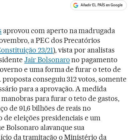
Añadir EL PAÍS en Google
ales
s
aprovou com aperto na madrugada
 novembro, a PEC dos Precatórios
nstituição 23/21
), vista por analistas
esidente
Jair Bolsonaro
no pagamento
 Governo e uma forma de furar o teto de
A proposta conseguiu 312 votos, somente
ssário para a aprovação. A medida
anobras para furar o teto de gastos,
o de 91,6 bilhões de reais no
de eleições presidenciais e um
e Bolsonaro alavanque sua
ício da tramitação o Ministério da