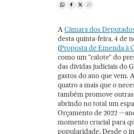
Compartir en Whatsapp
Compartir en Facebook
Compartir en Twitter
Desplegar Redes Soci
A
Câmara dos Deputado
desta quinta-feira, 4 de
(
Proposta de Emenda à Co
como um “calote” do pr
das dívidas judiciais do
gastos do ano que vem. 
quatro a mais que o nece
também promove outras m
abrindo no total um espaç
Orçamento de 2022 —ano 
momento crucial para qu
popularidade. Desde o in