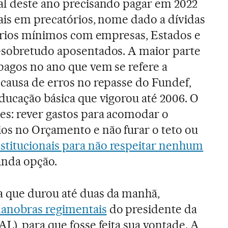
al deste ano precisando pagar em 2022
eais em precatórios, nome dado a dívidas
lários mínimos com empresas, Estados e
—sobretudo aposentados. A maior parte
pagos no ano que vem se refere a
causa de erros no repasse do Fundef,
ducação básica que vigorou até 2006. O
es: rever gastos para acomodar o
os no Orçamento e não furar o teto ou
titucionais para não respeitar nenhum
unda opção.
 que durou até duas da manhã,
anobras regimentais
do presidente da
AL), para que fosse feita sua vontade. A