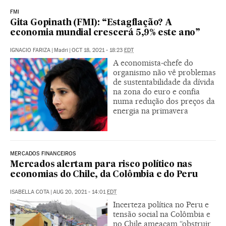
FMI
Gita Gopinath (FMI): “Estagflação? A
economia mundial crescerá 5,9% este ano”
IGNACIO FARIZA
|
Madri
|
OCT 18, 2021 - 18:23
EDT
A economista-chefe do
organismo não vê problemas
de sustentabilidade da dívida
na zona do euro e confia
numa redução dos preços da
energia na primavera
MERCADOS FINANCEIROS
Mercados alertam para risco político nas
economias do Chile, da Colômbia e do Peru
ISABELLA COTA
|
AUG 20, 2021 - 14:01
EDT
Incerteza política no Peru e
tensão social na Colômbia e
no Chile ameaçam “obstruir