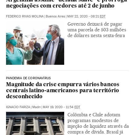
Argentina assume “default suave” e prorroga
negociações com credores até 2 de junho
FEDERICO RIVAS MOLINA
|
Buenos Aires
|
MAY 22, 2020 - 08:21
EDT
Governo deixará de pagar
uma parcela de 503 milhões
de dólares nesta sexta-feira
PANDEMIA DE CORONAVÍRUS
Magnitude da crise empurra vários bancos
centrais latino-americanos para território
desconhecido
IGNACIO FARIZA
|
Madri
|
MAY 19, 2020 - 11:54
EDT
Colômbia e Chile adotam
programas modestos de
injeção de liquidez através da
compra de dívida. Brasil já