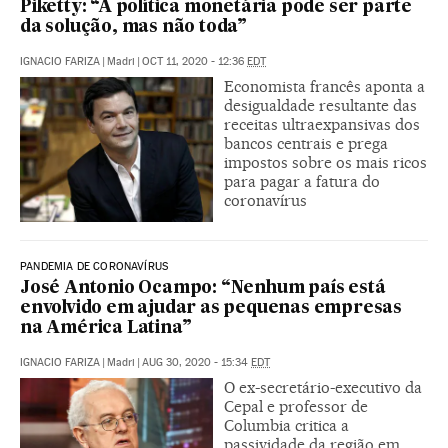
Piketty: “A política monetária pode ser parte
da solução, mas não toda”
IGNACIO FARIZA
|
Madri
|
OCT 11, 2020 - 12:36
EDT
Economista francês aponta a
desigualdade resultante das
receitas ultraexpansivas dos
bancos centrais e prega
impostos sobre os mais ricos
para pagar a fatura do
coronavírus
PANDEMIA DE CORONAVÍRUS
José Antonio Ocampo: “Nenhum país está
envolvido em ajudar as pequenas empresas
na América Latina”
IGNACIO FARIZA
|
Madri
|
AUG 30, 2020 - 15:34
EDT
O ex-secretário-executivo da
Cepal e professor de
Columbia critica a
passividade da região em