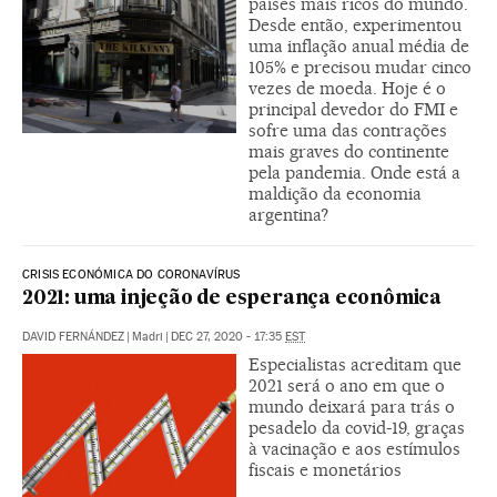
países mais ricos do mundo.
Desde então, experimentou
uma inflação anual média de
105% e precisou mudar cinco
vezes de moeda. Hoje é o
principal devedor do FMI e
sofre uma das contrações
mais graves do continente
pela pandemia. Onde está a
maldição da economia
argentina?
CRISIS ECONÓMICA DO CORONAVÍRUS
2021: uma injeção de esperança econômica
DAVID FERNÁNDEZ
|
Madri
|
DEC 27, 2020 - 17:35
EST
Especialistas acreditam que
2021 será o ano em que o
mundo deixará para trás o
pesadelo da covid-19, graças
à vacinação e aos estímulos
fiscais e monetários