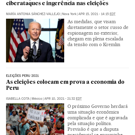
ciberataques e ingerência nas eleições
MARÍA ANTONIA SÁNCHEZ-VALLEJO
|
Nova York
|
APR 15, 2021 - 14:15
EDT
As medidas, que visam
diretamente o setor russo de
espionagem no exterior,
chegam em plena escalada
da tensão com o Kremlin
ELEIÇÕES PERU 2021
As eleições colocam em prova a economia do
Peru
ISABELLA COTA
|
México
|
APR 10, 2021 - 21:32
EDT
O próximo Governo herdará
uma situação econômica
complicada e que é agravada
pela situação política.
Previsão é que a disputa
presidencial se encaminhe