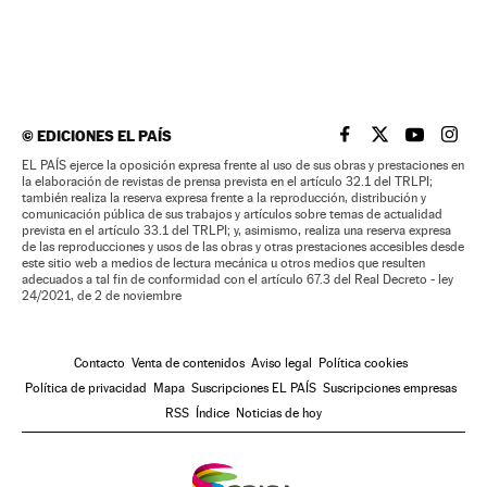
©
EDICIONES EL PAÍS
EL PAÍS BRASIL EN
EL PAÍS BRASI
EL PAÍS B
EL PA
EL PAÍS ejerce la oposición expresa frente al uso de sus obras y prestaciones en
la elaboración de revistas de prensa prevista en el artículo 32.1 del TRLPI;
también realiza la reserva expresa frente a la reproducción, distribución y
comunicación pública de sus trabajos y artículos sobre temas de actualidad
prevista en el artículo 33.1 del TRLPI; y, asimismo, realiza una reserva expresa
de las reproducciones y usos de las obras y otras prestaciones accesibles desde
este sitio web a medios de lectura mecánica u otros medios que resulten
adecuados a tal fin de conformidad con el artículo 67.3 del Real Decreto - ley
24/2021, de 2 de noviembre
Contacto
Venta de contenidos
Aviso legal
Política cookies
Política de privacidad
Mapa
Suscripciones EL PAÍS
Suscripciones empresas
RSS
Índice
Noticias de hoy