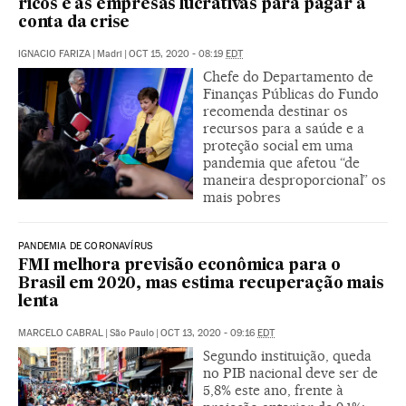
ricos e às empresas lucrativas para pagar a
conta da crise
IGNACIO FARIZA
|
Madri
|
OCT 15, 2020 - 08:19
EDT
Chefe do Departamento de
Finanças Públicas do Fundo
recomenda destinar os
recursos para a saúde e a
proteção social em uma
pandemia que afetou “de
maneira desproporcional” os
mais pobres
PANDEMIA DE CORONAVÍRUS
FMI melhora previsão econômica para o
Brasil em 2020, mas estima recuperação mais
lenta
MARCELO CABRAL
|
São Paulo
|
OCT 13, 2020 - 09:16
EDT
Segundo instituição, queda
no PIB nacional deve ser de
5,8% este ano, frente à