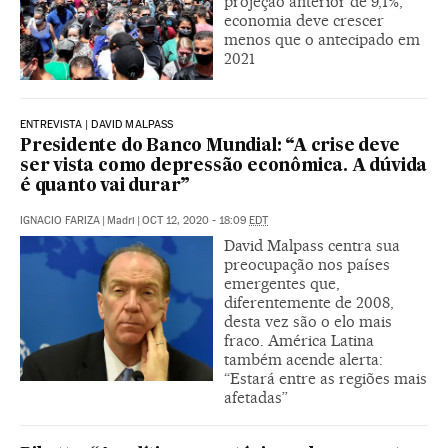
projeção anterior de 9,1%;
economia deve crescer
menos que o antecipado em
2021
ENTREVISTA | DAVID MALPASS
Presidente do Banco Mundial: “A crise deve
ser vista como depressão econômica. A dúvida
é quanto vai durar”
IGNACIO FARIZA
|
Madri
|
OCT 12, 2020 - 18:09
EDT
David Malpass centra sua
preocupação nos países
emergentes que,
diferentemente de 2008,
desta vez são o elo mais
fraco. América Latina
também acende alerta:
“Estará entre as regiões mais
afetadas”