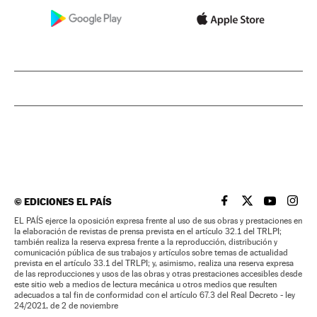
©
EDICIONES EL PAÍS
EL PAÍS BRASIL EN
EL PAÍS BRASI
EL PAÍS B
EL PA
EL PAÍS ejerce la oposición expresa frente al uso de sus obras y prestaciones en
la elaboración de revistas de prensa prevista en el artículo 32.1 del TRLPI;
también realiza la reserva expresa frente a la reproducción, distribución y
comunicación pública de sus trabajos y artículos sobre temas de actualidad
prevista en el artículo 33.1 del TRLPI; y, asimismo, realiza una reserva expresa
de las reproducciones y usos de las obras y otras prestaciones accesibles desde
este sitio web a medios de lectura mecánica u otros medios que resulten
adecuados a tal fin de conformidad con el artículo 67.3 del Real Decreto - ley
24/2021, de 2 de noviembre