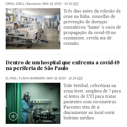
ORIOL GÜELL
|
Barcelona
|
MAY 19, 2020 - 10:42
EDT
Três dias antes da eclosão da
crise na Itália, conselho de
prevenção de doenças
considerou “baixo” o risco de
propagação da covid-19 no
continente, revela ata de
reunião
Dentro de um hospital que enfrenta a covid-19
na periferia de São Paulo
EL PAÍS
/
FLÁVIA MARREIRO
|
MAY 19, 2020 - 10:24
EDT
Tide Setúbal, referência na
zona leste, ampliou de 7 para
41 leitos de UTI para tratar
pacientes com coronavírus.
Parentes têm de ir
diariamente ao local ouvir
boletim médico