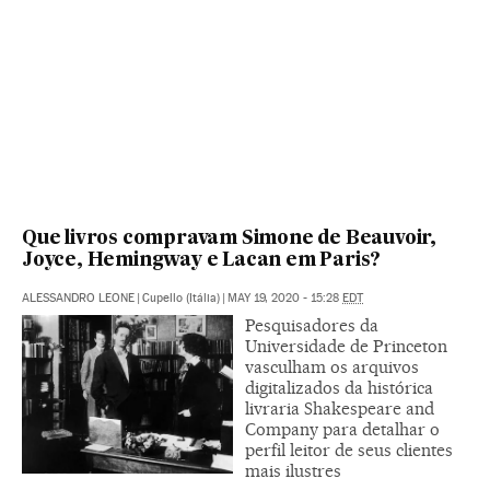
Que livros compravam Simone de Beauvoir,
Joyce, Hemingway e Lacan em Paris?
ALESSANDRO LEONE
|
Cupello (Itália)
|
MAY 19, 2020 - 15:28
EDT
Pesquisadores da
Universidade de Princeton
vasculham os arquivos
digitalizados da histórica
livraria Shakespeare and
Company para detalhar o
perfil leitor de seus clientes
mais ilustres