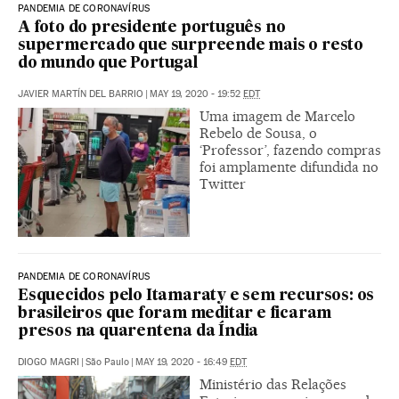
PANDEMIA DE CORONAVÍRUS
A foto do presidente português no
supermercado que surpreende mais o resto
do mundo que Portugal
JAVIER MARTÍN DEL BARRIO
|
MAY 19, 2020 - 19:52
EDT
Uma imagem de Marcelo
Rebelo de Sousa, o
‘Professor’, fazendo compras
foi amplamente difundida no
Twitter
PANDEMIA DE CORONAVÍRUS
Esquecidos pelo Itamaraty e sem recursos: os
brasileiros que foram meditar e ficaram
presos na quarentena da Índia
DIOGO MAGRI
|
São Paulo
|
MAY 19, 2020 - 16:49
EDT
Ministério das Relações