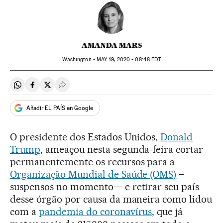
AMANDA MARS
Washington -
MAY
19, 2020 - 08:48
EDT
Compartir en Whatsapp
Compartir en Facebook
Compartir en Twitter
Desplegar Redes Sociales
Añadir EL PAÍS en Google
O presidente dos Estados Unidos,
Donald
Trump
, ameaçou nesta segunda-feira cortar
permanentemente os recursos para a
Organização Mundial de Saúde (OMS)
–
suspensos no momento— e retirar seu país
desse órgão por causa da maneira como lidou
com a
pandemia do coronavírus
, que já