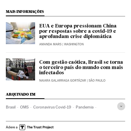
MAIS INFORMAÇÕES
EUA e Europa pressionam China
por respostas sobre a covid-19 e
aprofundam crise diplomática
AMANDA MARS
| WASHINGTON
Com gestão caótica, Brasil se torna
o terceiro país do mundo com mais
infectados
NAIARA GALARRAGA GORTÁZAR
| SÃO PAULO
ARQUIVADO EM
Brasil
OMS
Coronavirus Covid-19
Pandemia
Coronavirus
Doenças infecciosas
Doenças respiratórias
Ministério Saúde
Estados Unidos
Adere a