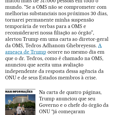
matou mais de 317.000 pessoas em todo o
mundo. "Se a OMS não se comprometer com
melhorias substanciais nos próximos 30 dias,
tornarei permanente minha suspensão
temporária de verbas para a OMS e
reconsiderarei nossa filiação ao órgão”,
alertou Trump em uma carta ao diretor-geral
da OMS, Tedros Adhanom Ghebreyesus.
A
ameaça de Trump
ocorre no mesmo dia em
que o dr. Tedros, como é chamado na OMS,
anunciou que aceita uma avaliação
independente da resposta dessa agência da
ONU e de seus Estados membros à crise.
Na carta de quatro páginas,
MAIS INFORMAÇÕES
Trump anunciou que seu
Governo e o chefe do órgão da
ONU “já começaram