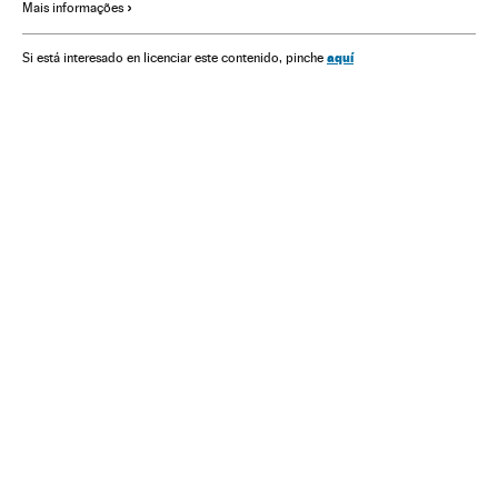
Mais informações
Crisis económica coronavirus covid-19
Donald Trump
China
aquí
Si está interesado en licenciar este contenido, pinche