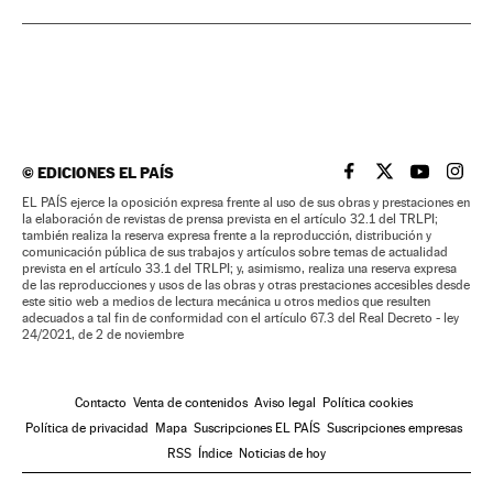
©
EDICIONES EL PAÍS
EL PAÍS BRASIL EN
EL PAÍS BRASI
EL PAÍS B
EL PA
EL PAÍS ejerce la oposición expresa frente al uso de sus obras y prestaciones en
la elaboración de revistas de prensa prevista en el artículo 32.1 del TRLPI;
también realiza la reserva expresa frente a la reproducción, distribución y
comunicación pública de sus trabajos y artículos sobre temas de actualidad
prevista en el artículo 33.1 del TRLPI; y, asimismo, realiza una reserva expresa
de las reproducciones y usos de las obras y otras prestaciones accesibles desde
este sitio web a medios de lectura mecánica u otros medios que resulten
adecuados a tal fin de conformidad con el artículo 67.3 del Real Decreto - ley
24/2021, de 2 de noviembre
Contacto
Venta de contenidos
Aviso legal
Política cookies
Política de privacidad
Mapa
Suscripciones EL PAÍS
Suscripciones empresas
RSS
Índice
Noticias de hoy