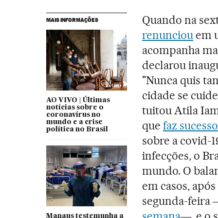
Quando na sext
MAIS INFORMAÇÕES
renunciou
em u
acompanha mai
declarou inaug
"Nunca quis tan
cidade se cuid
AO VIVO | Últimas
tuitou Atila Ia
notícias sobre o
coronavírus no
mundo e a crise
que
faz sucess
política no Brasil
sobre a covid-1
infecções, o Br
mundo. O balanç
em casos, após
segunda-feira ―
semana
―, e o 
Manaus testemunha a