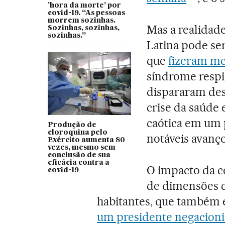
'hora da morte’ por
covid-19. “As pessoas
morrem sozinhas.
Mas a realidad
Sozinhas, sozinhas,
sozinhas.”
Latina pode ser
que
fizeram me
síndrome respi
dispararam des
crise da saúde 
caótica em um 
Produção de
cloroquina pelo
notáveis avanços
Exército aumenta 80
vezes, mesmo sem
conclusão de sua
eficácia contra a
O impacto da co
covid-19
de dimensões c
habitantes, que também 
um presidente negacioni