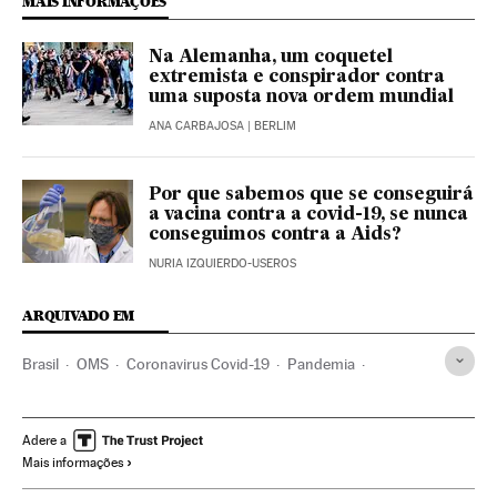
MAIS INFORMAÇÕES
Na Alemanha, um coquetel
extremista e conspirador contra
uma suposta nova ordem mundial
ANA CARBAJOSA
| BERLIM
Por que sabemos que se conseguirá
a vacina contra a covid-19, se nunca
conseguimos contra a Aids?
NURIA IZQUIERDO-USEROS
ARQUIVADO EM
Brasil
OMS
Coronavirus Covid-19
Pandemia
Coronavirus
Doenças infecciosas
Doenças respiratórias
Ministério Saúde
Nelson Teich
Jair Bolsonaro
Adere a
Mais informações
Luiz Henrique Mandetta
Crises políticas