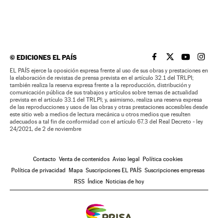
©
EDICIONES EL PAÍS
EL PAÍS BRASIL EN
EL PAÍS BRASI
EL PAÍS B
EL PA
EL PAÍS ejerce la oposición expresa frente al uso de sus obras y prestaciones en
la elaboración de revistas de prensa prevista en el artículo 32.1 del TRLPI;
también realiza la reserva expresa frente a la reproducción, distribución y
comunicación pública de sus trabajos y artículos sobre temas de actualidad
prevista en el artículo 33.1 del TRLPI; y, asimismo, realiza una reserva expresa
de las reproducciones y usos de las obras y otras prestaciones accesibles desde
este sitio web a medios de lectura mecánica u otros medios que resulten
adecuados a tal fin de conformidad con el artículo 67.3 del Real Decreto - ley
24/2021, de 2 de noviembre
Contacto
Venta de contenidos
Aviso legal
Política cookies
Política de privacidad
Mapa
Suscripciones EL PAÍS
Suscripciones empresas
RSS
Índice
Noticias de hoy