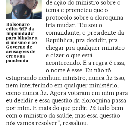
de ação do ministro sobre o
tema e prometeu que o
protocolo sobre a cloroquina
iria mudar. "Eu sou o
Bolsonaro
edita ‘MP da
comandante, o presidente da
Impunidade’
para blindar a
República, pra decidir, pra
si mesmo e ao
chegar pra qualquer ministro
Governo de
acusações de
e dizer o que está
erros na
pandemia
acontecendo. E a regra é essa,
o norte é esse. Eu não tô
estuprando nenhum ministro, nunca fiz isso,
nem interferindo em qualquer ministério,
como nunca fiz. Agora votaram em mim para
eu decidir e essa questão da cloroquina passa
por mim. E mais do que pedir.
Tá
tudo bem
com o ministro da saúde, mas essa questão
nós vamos resolver”, ressaltou.