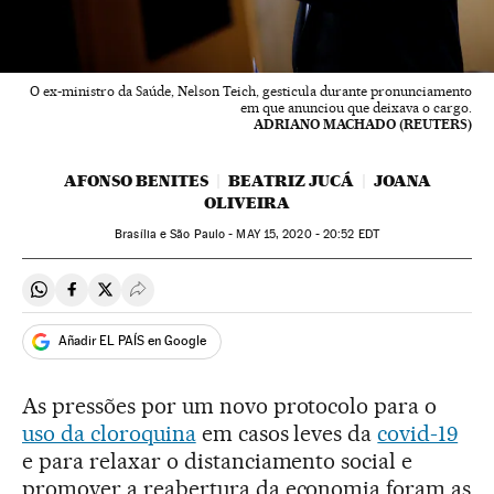
O ex-ministro da Saúde, Nelson Teich, gesticula durante pronunciamento
em que anunciou que deixava o cargo.
ADRIANO MACHADO (REUTERS)
AFONSO BENITES
BEATRIZ JUCÁ
JOANA
OLIVEIRA
Brasília e São Paulo -
MAY
15, 2020 - 20:52
EDT
Compartir en Whatsapp
Compartir en Facebook
Compartir en Twitter
Desplegar Redes Sociales
Añadir EL PAÍS en Google
As pressões por um novo protocolo para o
uso da cloroquina
em casos leves da
covid-19
e para relaxar o distanciamento social e
promover a reabertura da economia foram as