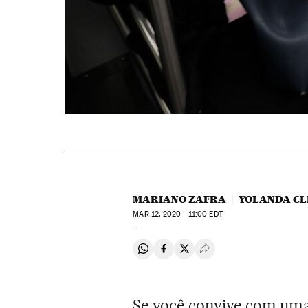
MARIANO ZAFRA
YOLANDA C
MAR
12, 2020 - 11:00
EDT
Compartir en Whatsapp
Compartir en Facebook
Compartir en Twitter
Desplegar Redes Soci
Se você convive com uma 