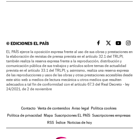
©
EDICIONES EL PAÍS
EL PAÍS BRASIL EN
EL PAÍS BRASI
EL PAÍS B
EL PA
EL PAÍS ejerce la oposición expresa frente al uso de sus obras y prestaciones en
la elaboración de revistas de prensa prevista en el artículo 32.1 del TRLPI;
también realiza la reserva expresa frente a la reproducción, distribución y
comunicación pública de sus trabajos y artículos sobre temas de actualidad
prevista en el artículo 33.1 del TRLPI; y, asimismo, realiza una reserva expresa
de las reproducciones y usos de las obras y otras prestaciones accesibles desde
este sitio web a medios de lectura mecánica u otros medios que resulten
adecuados a tal fin de conformidad con el artículo 67.3 del Real Decreto - ley
24/2021, de 2 de noviembre
Contacto
Venta de contenidos
Aviso legal
Política cookies
Política de privacidad
Mapa
Suscripciones EL PAÍS
Suscripciones empresas
RSS
Índice
Noticias de hoy