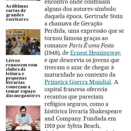
encontro onde confluíam
As últimas
alguns dos autores-símbolo
cartas de
daquela época. Gertrude Stein
grandes
escritores
a chamava de Geração
Perdida, uma expressão que se
tornou famosa graças ao
romance
Paris É uma Festa
(1948), de
Ernest Hemingway
,
e que descrevia os jovens que
Livros
renascem com
tiveram o azar de chegar à
clubes de
maturidade no contexto da
leitura e
pequenas
Primeira Guerra Mundial
. A
livrarias
começam a
capital francesa oferecia
tomar espaço
recantos que pareciam
das megastores
refúgios seguros, como a
histórica livraria Shakespeare
and Company. Fundada em
1919 por Sylvia Beach,