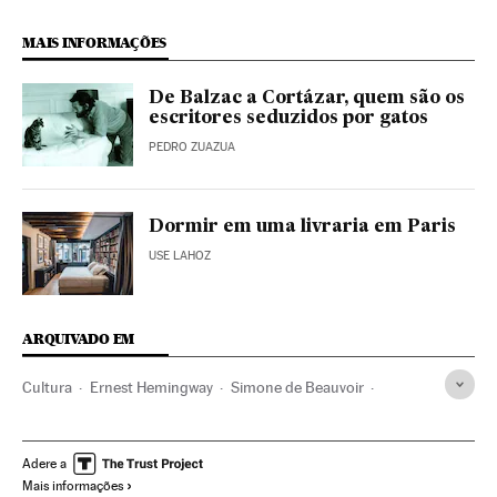
MAIS INFORMAÇÕES
De Balzac a Cortázar, quem são os
escritores seduzidos por gatos
PEDRO ZUAZUA
Dormir em uma livraria em Paris
USE LAHOZ
ARQUIVADO EM
Cultura
Ernest Hemingway
Simone de Beauvoir
Walter Benjamin
Gertrude Stein
França
Paris
Literatura
Bibliotecas
Livrarias
Primeira Guerra Mundial
Adere a
Mais informações