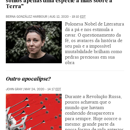
somos apenas uma espécie a mais sobre a
Terra”
BERNA GONZÁLEZ HARBOUR
|
AUG 12, 2020 - 19:10
EDT
Polonesa Nobel de Literatura
dá a pá e nos estimula a
cavar. O questionamento da
fé, os avatares da história de
seu país e a impossível
imutabilidade brilham como
pedras preciosas em sua
obra
Outro apocalipse?
JOHN GRAY
|
MAY 24, 2020 - 14:17
EDT
Durante a Revolução Russa,
poucos achavam que o
mundo que haviam
conhecido desaparecera
para sempre. Hoje ocorre o
mesmo: grande parte da
nossa forma de vida anterior