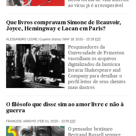
ao vírus já é irrecuperável
Que livros compravam Simone de Beauvoir,
Joyce, Hemingway e Lacan em Paris?
ALESSANDRO LEONE
|
Cupello (Itália)
|
MAY 19, 2020 - 15:28
EDT
Pesquisadores da
Universidade de Princeton
vasculham os arquivos
digitalizados da histórica
livraria Shakespeare and
Company para detalhar o
perfil leitor de seus clientes
mais ilustres
O filósofo que disse sim ao amor livre e não à
guerra
FRANCESC ARROYO
|
FEB 01, 2020 - 13:55
EST
O pensador britânico
Bertrand Russell sempre