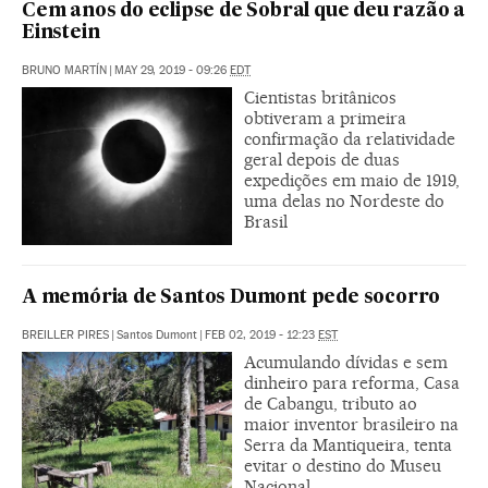
Cem anos do eclipse de Sobral que deu razão a
Einstein
BRUNO MARTÍN
|
MAY 29, 2019 - 09:26
EDT
Cientistas britânicos
obtiveram a primeira
confirmação da relatividade
geral depois de duas
expedições em maio de 1919,
uma delas no Nordeste do
Brasil
A memória de Santos Dumont pede socorro
BREILLER PIRES
|
Santos Dumont
|
FEB 02, 2019 - 12:23
EST
Acumulando dívidas e sem
dinheiro para reforma, Casa
de Cabangu, tributo ao
maior inventor brasileiro na
Serra da Mantiqueira, tenta
evitar o destino do Museu
Nacional