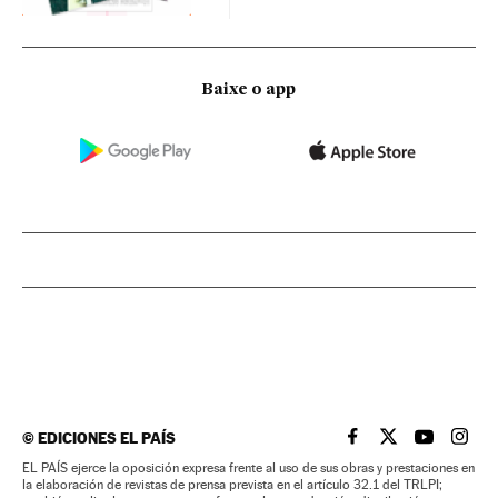
Baixe o app
©
EDICIONES EL PAÍS
EL PAÍS BRASIL EN
EL PAÍS BRASI
EL PAÍS B
EL PA
EL PAÍS ejerce la oposición expresa frente al uso de sus obras y prestaciones en
la elaboración de revistas de prensa prevista en el artículo 32.1 del TRLPI;