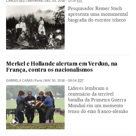
CARLES GELI
|
Barcelona
|
DEC 05, 2016 - 13:20
EST
Pesquisador Reiner Stach
apresenta uma monumental
biografia do escritor tcheco
Merkel e Hollande alertam em Verdun, na
França, contra os nacionalismos
GABRIELA CAÑAS
|
Paris
|
MAY 30, 2016 - 09:04
EDT
Líderes lembram o
centenário da terrível
batalha da Primeira Guerra
Mundial em um momento
tenso do eixo franco-alemão