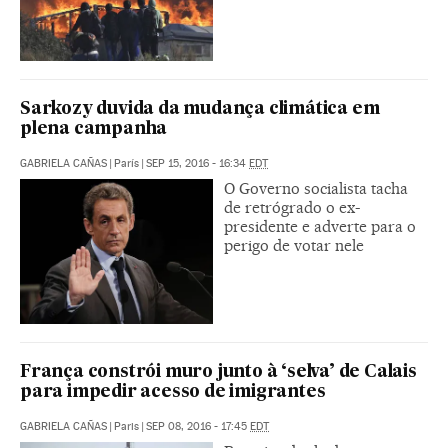
Sarkozy duvida da mudança climática em
plena campanha
GABRIELA CAÑAS
|
París
|
SEP 15, 2016 - 16:34
EDT
O Governo socialista tacha
de retrógrado o ex-
presidente e adverte para o
perigo de votar nele
França constrói muro junto à ‘selva’ de Calais
para impedir acesso de imigrantes
GABRIELA CAÑAS
|
Paris
|
SEP 08, 2016 - 17:45
EDT