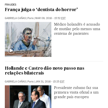
FRAUDES
França julga o ‘dentista do horror’
GABRIELA CAÑAS
|
Paris
|
MAR 08, 2016 - 15:52
EST
Médico holandês é acusado
de mutilar pelo menos uma
centena de pacientes
Hollande e Castro dão novo passo nas
relações bilaterais
GABRIELA CAÑAS
|
Paris
|
JAN 31, 2016 - 15:25
EST
Presidente cubano faz sua
primeira visita oficial a um
grande país europeu