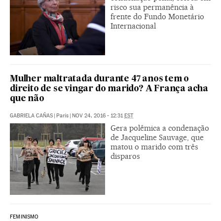
risco sua permanência à
frente do Fundo Monetário
Internacional
Mulher maltratada durante 47 anos tem o
direito de se vingar do marido? A França acha
que não
GABRIELA CAÑAS
|
París
|
NOV 24, 2016 - 12:31
EST
Gera polêmica a condenação
de Jacqueline Sauvage, que
matou o marido com três
disparos
FEMINISMO