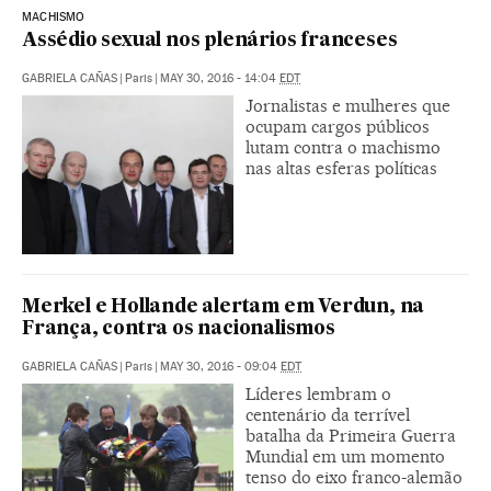
MACHISMO
Assédio sexual nos plenários franceses
GABRIELA CAÑAS
|
Paris
|
MAY 30, 2016 - 14:04
EDT
Jornalistas e mulheres que
ocupam cargos públicos
lutam contra o machismo
nas altas esferas políticas
Merkel e Hollande alertam em Verdun, na
França, contra os nacionalismos
GABRIELA CAÑAS
|
Paris
|
MAY 30, 2016 - 09:04
EDT
Líderes lembram o
centenário da terrível
batalha da Primeira Guerra
Mundial em um momento
tenso do eixo franco-alemão