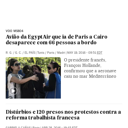
VOO MS804
Avião da EgyptAir que ia de Paris a Cairo
desaparece com 66 pessoas a bordo
R. G.
/
G. C.
/
EL PAÍS
|
Tunis / Paris / Madri
|
MAY 19, 2016 - 09:51
EDT
O presidente francês,
François Hollande,
confirmou que a aeronave
caiu no mar Mediterrâneo
Distúrbios e 120 presos nos protestos contra a
reforma trabalhista francesa
GABRIELA CAÑAS
|
Paris
|
APR 28, 2016 - 19:45
EDT