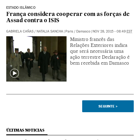
ESTADO ISLÂMICO
França considera cooperar com as forças de
Assad contra o ISIS
GABRIELA CAÑAS
/
NATALIA SANCHA
|
Paris / Damasco
|
NOV 28, 2015 - 08:49
EST
Ministro francês das
Relações Exteriores indica
que será necessária uma
ação terrestre Declaração é
bem recebida em Damasco
SEGUINTE
>
ÚLTIMAS NOTICIAS