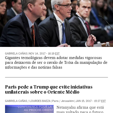
GABRIELA CAÑAS
|
NOV 14, 2017 - 16:19
EST
Gigantes tecnológicas devem adotar medidas vigorosas
para deixarem de ser o cavalo de Tróia da manipulação de
informações e das notícias falsas
Paris pede a Trump que evite iniciativas
unilaterais sobre o Oriente Médio
GABRIELA CAÑAS
/
LOURDES BAEZA
|
Paris / Jerusalém
|
JAN 15, 2017 - 15:27
EST
Netanyahu afirma que está
mais voltado para o futuro