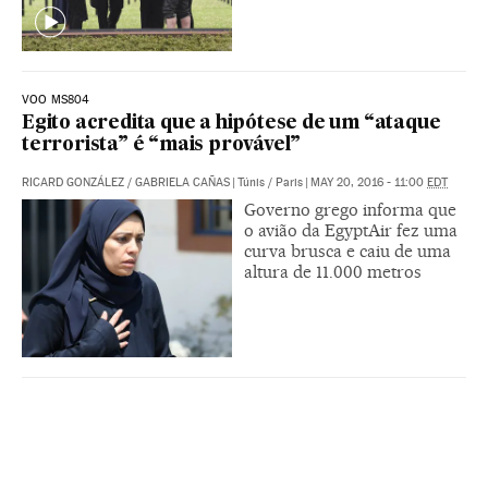
VOO MS804
Egito acredita que a hipótese de um “ataque
terrorista” é “mais provável”
RICARD GONZÁLEZ
/
GABRIELA CAÑAS
|
Túnis / Paris
|
MAY 20, 2016 - 11:00
EDT
Governo grego informa que
o avião da EgyptAir fez uma
curva brusca e caiu de uma
altura de 11.000 metros