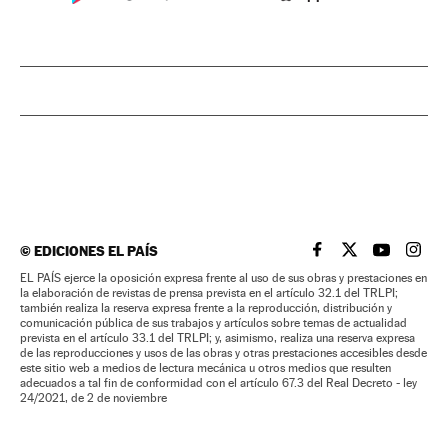
©
EDICIONES EL PAÍS
EL PAÍS BRASIL EN
EL PAÍS BRASI
EL PAÍS B
EL PA
EL PAÍS ejerce la oposición expresa frente al uso de sus obras y prestaciones en
la elaboración de revistas de prensa prevista en el artículo 32.1 del TRLPI;
también realiza la reserva expresa frente a la reproducción, distribución y
comunicación pública de sus trabajos y artículos sobre temas de actualidad
prevista en el artículo 33.1 del TRLPI; y, asimismo, realiza una reserva expresa
de las reproducciones y usos de las obras y otras prestaciones accesibles desde
este sitio web a medios de lectura mecánica u otros medios que resulten
adecuados a tal fin de conformidad con el artículo 67.3 del Real Decreto - ley
24/2021, de 2 de noviembre