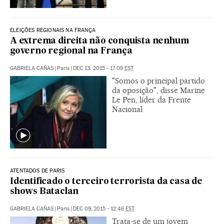
ELEIÇÕES REGIONAIS NA FRANÇA
A extrema direita não conquista nenhum
governo regional na França
GABRIELA CAÑAS
|
Paris
|
DEC 13, 2015 - 17:09
EST
"Somos o principal partido
da oposição", disse Marine
Le Pen, líder da Frente
Nacional
ATENTADOS DE PARIS
Identificado o terceiro terrorista da casa de
shows Bataclan
GABRIELA CAÑAS
|
Paris
|
DEC 09, 2015 - 12:46
EST
Trata-se de um jovem