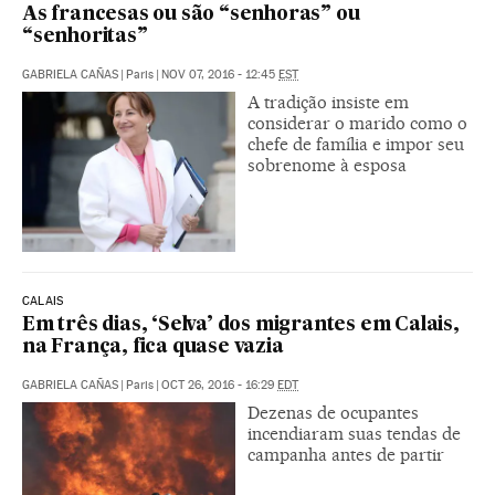
As francesas ou são “senhoras” ou
“senhoritas”
GABRIELA CAÑAS
|
Paris
|
NOV 07, 2016 - 12:45
EST
A tradição insiste em
considerar o marido como o
chefe de família e impor seu
sobrenome à esposa
CALAIS
Em três dias, ‘Selva’ dos migrantes em Calais,
na França, fica quase vazia
GABRIELA CAÑAS
|
Paris
|
OCT 26, 2016 - 16:29
EDT
Dezenas de ocupantes
incendiaram suas tendas de
campanha antes de partir