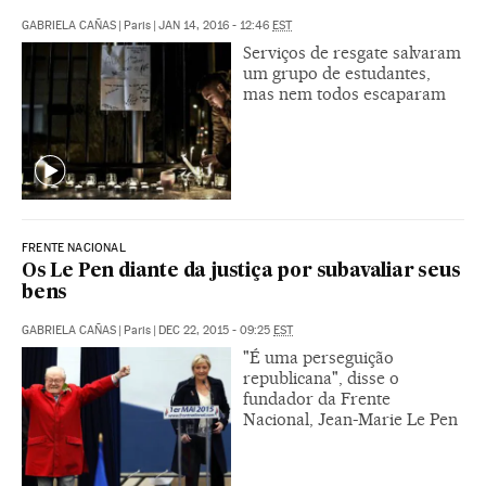
GABRIELA CAÑAS
|
Paris
|
JAN 14, 2016 - 12:46
EST
Serviços de resgate salvaram
um grupo de estudantes,
mas nem todos escaparam
FRENTE NACIONAL
Os Le Pen diante da justiça por subavaliar seus
bens
GABRIELA CAÑAS
|
Paris
|
DEC 22, 2015 - 09:25
EST
"É uma perseguição
republicana", disse o
fundador da Frente
Nacional, Jean-Marie Le Pen