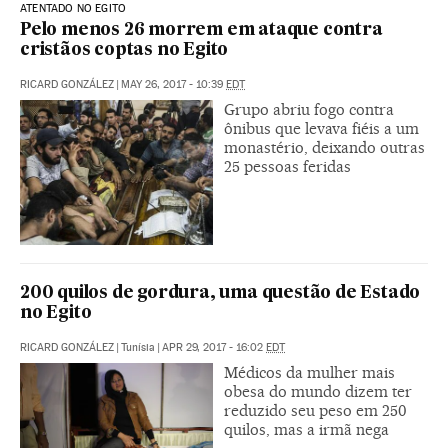
ATENTADO NO EGITO
Pelo menos 26 morrem em ataque contra
cristãos coptas no Egito
RICARD GONZÁLEZ
|
MAY 26, 2017 - 10:39
EDT
Grupo abriu fogo contra
ônibus que levava fiéis a um
monastério, deixando outras
25 pessoas feridas
200 quilos de gordura, uma questão de Estado
no Egito
RICARD GONZÁLEZ
|
Tunísia
|
APR 29, 2017 - 16:02
EDT
Médicos da mulher mais
obesa do mundo dizem ter
reduzido seu peso em 250
quilos, mas a irmã nega