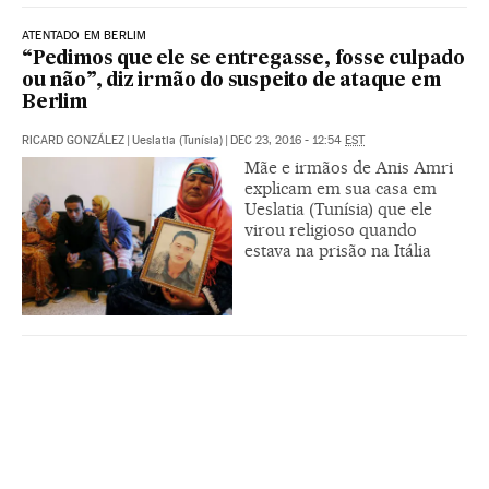
ATENTADO EM BERLIM
“Pedimos que ele se entregasse, fosse culpado
ou não”, diz irmão do suspeito de ataque em
Berlim
RICARD GONZÁLEZ
|
Ueslatia (Tunísia)
|
DEC 23, 2016 - 12:54
EST
Mãe e irmãos de Anis Amri
explicam em sua casa em
Ueslatia (Tunísia) que ele
virou religioso quando
estava na prisão na Itália