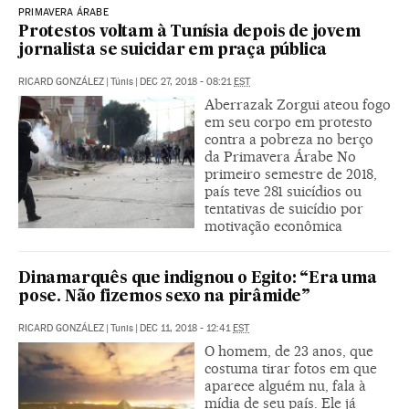
PRIMAVERA ÁRABE
Protestos voltam à Tunísia depois de jovem
jornalista se suicidar em praça pública
RICARD GONZÁLEZ
|
Túnis
|
DEC 27, 2018 - 08:21
EST
Aberrazak Zorgui ateou fogo
em seu corpo em protesto
contra a pobreza no berço
da Primavera Árabe No
primeiro semestre de 2018,
país teve 281 suicídios ou
tentativas de suicídio por
motivação econômica
Dinamarquês que indignou o Egito: “Era uma
pose. Não fizemos sexo na pirâmide”
RICARD GONZÁLEZ
|
Tunis
|
DEC 11, 2018 - 12:41
EST
O homem, de 23 anos, que
costuma tirar fotos em que
aparece alguém nu, fala à
mídia de seu país. Ele já