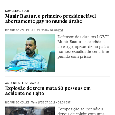
COMUNIDADE LGBTI
Munir Baatur, o primeiro presidenciável
abertamente gay no mundo árabe
RICARD GONZÁLEZ
|
JUL 25, 2019 - 09:09
EDT
Defensor dos direitos LGBTI,
Munir Baatur se candidata
ao cargo, apesar de no país a
homossexualidade ser crime
punido com prisão
ACIDENTES FERROVIÁRIOS
Explosão de trem mata 20 pessoas em
acidente no Egito
RICARD GONZÁLEZ
|
Tunis
|
FEB 27, 2019 - 08:59
EST
Composição se incendiou
depois de colidir com uma