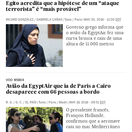
Egito acredita que a hipótese de um “ataque
terrorista” é “mais provável”
RICARD GONZÁLEZ
/
GABRIELA CAÑAS
|
Túnis / Paris
|
MAY 20, 2016 - 11:00
EDT
Governo grego informa que
o avião da EgyptAir fez uma
curva brusca e caiu de uma
altura de 11.000 metros
VOO MS804
Avião da EgyptAir que ia de Paris a Cairo
desaparece com 66 pessoas a bordo
R. G.
/
G. C.
/
EL PAÍS
|
Tunis / Paris / Madri
|
MAY 19, 2016 - 09:51
EDT
O presidente francês,
François Hollande,
confirmou que a aeronave
caiu no mar Mediterrâneo