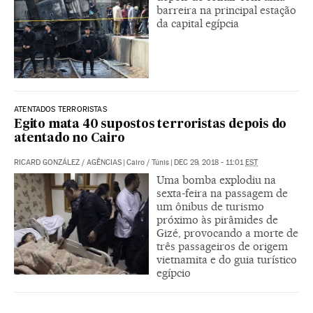
barreira na principal estação
da capital egípcia
ATENTADOS TERRORISTAS
Egito mata 40 supostos terroristas depois do
atentado no Cairo
RICARD GONZÁLEZ
/
AGÊNCIAS
|
Cairo / Túnis
|
DEC 29, 2018 - 11:01
EST
Uma bomba explodiu na
sexta-feira na passagem de
um ônibus de turismo
próximo às pirâmides de
Gizé, provocando a morte de
três passageiros de origem
vietnamita e do guia turístico
egípcio