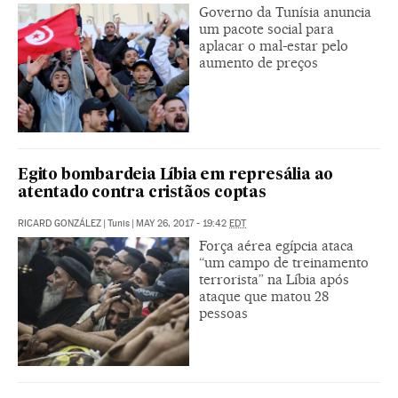
Governo da Tunísia anuncia
um pacote social para
aplacar o mal-estar pelo
aumento de preços
Egito bombardeia Líbia em represália ao
atentado contra cristãos coptas
RICARD GONZÁLEZ
|
Tunis
|
MAY 26, 2017 - 19:42
EDT
Força aérea egípcia ataca
“um campo de treinamento
terrorista” na Líbia após
ataque que matou 28
pessoas