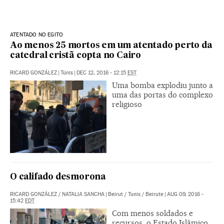
ATENTADO NO EGITO
Ao menos 25 mortos em um atentado perto da
catedral cristã copta no Cairo
RICARD GONZÁLEZ
|
Túnis
|
DEC 12, 2016 - 12:15
EST
Uma bomba explodiu junto a
uma das portas do complexo
religioso
O califado desmorona
RICARD GONZÁLEZ
/
NATALIA SANCHA
|
Beirut / Tunis / Beirute
|
AUG 09, 2016 -
15:42
EDT
Com menos soldados e
recursos, o Estado Islâmico