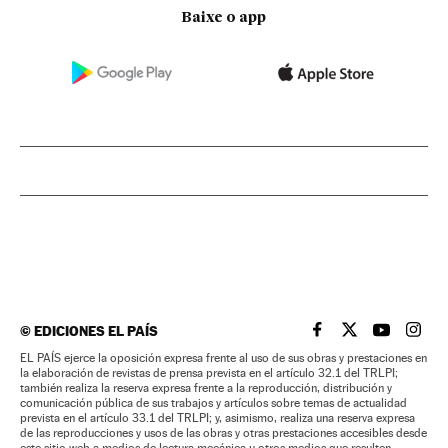
Baixe o app
©
EDICIONES EL PAÍS
EL PAÍS BRASIL EN
EL PAÍS BRASI
EL PAÍS B
EL PA
EL PAÍS ejerce la oposición expresa frente al uso de sus obras y prestaciones en
la elaboración de revistas de prensa prevista en el artículo 32.1 del TRLPI;
también realiza la reserva expresa frente a la reproducción, distribución y
comunicación pública de sus trabajos y artículos sobre temas de actualidad
prevista en el artículo 33.1 del TRLPI; y, asimismo, realiza una reserva expresa
de las reproducciones y usos de las obras y otras prestaciones accesibles desde
este sitio web a medios de lectura mecánica u otros medios que resulten