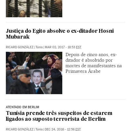
Justiça do Egito absolve o ex-ditador Hosni
Mubarak
RICARD GONZÁLEZ
|
Túnis
|
MAR 02, 2017 - 18:53
EST
Depois de cinco anos, ex-
ditador é absolvido por
mortes de manifestantes na
Primavera Árabe
ATENTADO EM BERLIM
Tunísia prende três suspeitos de estarem
ligados ao suposto terrorista de Berlim
RICARD GONZÁLEZ
|
Túnis
|
DEC 24, 2016 - 12:56
EST