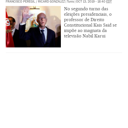
FRANCISCO PEREGIL
/
RICARD GONZÁLEZ
|
Tunis
|
OCT 13, 2019 - 18:40
EDT
No segundo turno das
eleições presidenciais, o
professor de Direito
Constitucional Kais Said se
impõe ao magnata da
televisão Nabil Karui