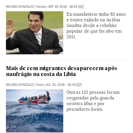
RICARD GONZÁLEZ
|
Tunísia
|
SEP 19, 2019 - 16:24
EDT
Ex-mandatário tinha 83 anos
e estava exilado na Arábia
Saudita desde a rebelião
popular de que foi alvo em
2011
Mais de cem migrantes desaparecem após
naufrágio na costa da Líbia
RICARD GONZÁLEZ
|
Tunis
|
JUL 25, 2019 - 16:09
EDT
Outras 132 pessoas foram
resgatadas pela guarda
costeira líbia e por
pescadores locais