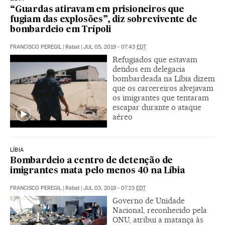
“Guardas atiravam em prisioneiros que
fugiam das explosões”, diz sobrevivente de
bombardeio em Trípoli
FRANCISCO PEREGIL
|
Rabat
|
JUL 05, 2019 - 07:43
EDT
Refugiados que estavam
detidos em delegacia
bombardeada na Líbia dizem
que os carcereiros alvejavam
os imigrantes que tentaram
escapar durante o ataque
aéreo
LÍBIA
Bombardeio a centro de detenção de
imigrantes mata pelo menos 40 na Líbia
FRANCISCO PEREGIL
|
Rabat
|
JUL 03, 2019 - 07:23
EDT
Governo de Unidade
Nacional, reconhecido pela
ONU, atribui a matança às