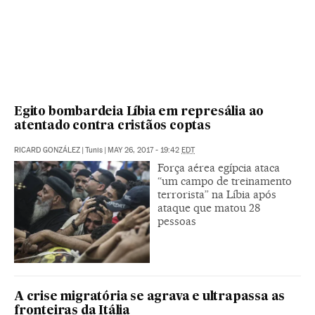
Egito bombardeia Líbia em represália ao
atentado contra cristãos coptas
RICARD GONZÁLEZ
|
Tunis
|
MAY 26, 2017 - 19:42
EDT
Força aérea egípcia ataca
“um campo de treinamento
terrorista” na Líbia após
ataque que matou 28
pessoas
A crise migratória se agrava e ultrapassa as
fronteiras da Itália