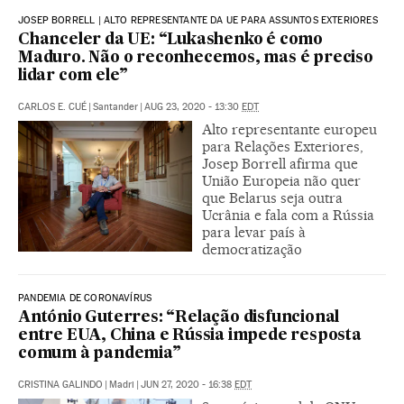
JOSEP BORRELL | ALTO REPRESENTANTE DA UE PARA ASSUNTOS EXTERIORES
Chanceler da UE: “Lukashenko é como
Maduro. Não o reconhecemos, mas é preciso
lidar com ele”
CARLOS E. CUÉ
|
Santander
|
AUG 23, 2020 - 13:30
EDT
Alto representante europeu
para Relações Exteriores,
Josep Borrell afirma que
União Europeia não quer
que Belarus seja outra
Ucrânia e fala com a Rússia
para levar país à
democratização
PANDEMIA DE CORONAVÍRUS
António Guterres: “Relação disfuncional
entre EUA, China e Rússia impede resposta
comum à pandemia”
CRISTINA GALINDO
|
Madri
|
JUN 27, 2020 - 16:38
EDT