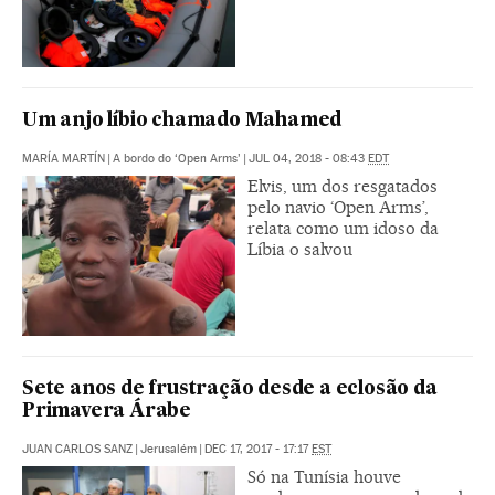
Um anjo líbio chamado Mahamed
MARÍA MARTÍN
|
A bordo do ‘Open Arms’
|
JUL 04, 2018 - 08:43
EDT
Elvis, um dos resgatados
pelo navio ‘Open Arms’,
relata como um idoso da
Líbia o salvou
Sete anos de frustração desde a eclosão da
Primavera Árabe
JUAN CARLOS SANZ
|
Jerusalém
|
DEC 17, 2017 - 17:17
EST
Só na Tunísia houve