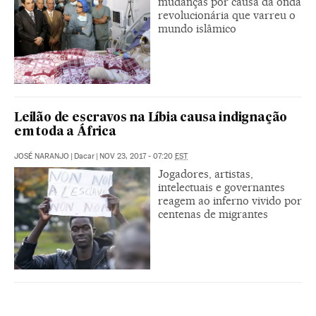
mudanças por causa da onda
revolucionária que varreu o
mundo islâmico
Leilão de escravos na Líbia causa indignação
em toda a África
JOSÉ NARANJO
|
Dacar
|
NOV 23, 2017 - 07:20
EST
Jogadores, artistas,
intelectuais e governantes
reagem ao inferno vivido por
centenas de migrantes