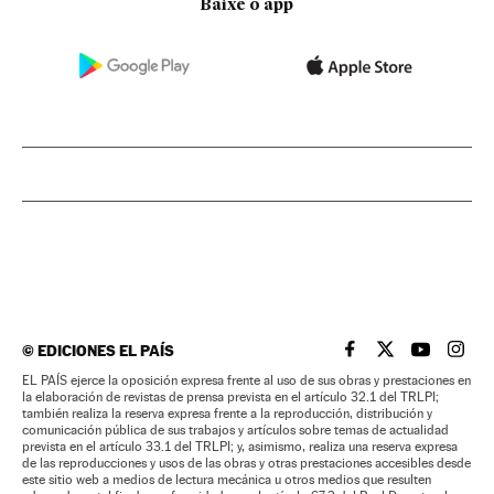
Baixe o app
©
EDICIONES EL PAÍS
EL PAÍS BRASIL EN
EL PAÍS BRASI
EL PAÍS B
EL PA
EL PAÍS ejerce la oposición expresa frente al uso de sus obras y prestaciones en
la elaboración de revistas de prensa prevista en el artículo 32.1 del TRLPI;
también realiza la reserva expresa frente a la reproducción, distribución y
comunicación pública de sus trabajos y artículos sobre temas de actualidad
prevista en el artículo 33.1 del TRLPI; y, asimismo, realiza una reserva expresa
de las reproducciones y usos de las obras y otras prestaciones accesibles desde
este sitio web a medios de lectura mecánica u otros medios que resulten