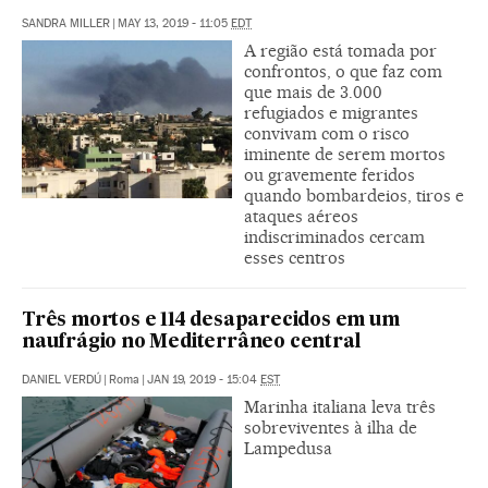
SANDRA MILLER
|
MAY 13, 2019 - 11:05
EDT
A região está tomada por
confrontos, o que faz com
que mais de 3.000
refugiados e migrantes
convivam com o risco
iminente de serem mortos
ou gravemente feridos
quando bombardeios, tiros e
ataques aéreos
indiscriminados cercam
esses centros
Três mortos e 114 desaparecidos em um
naufrágio no Mediterrâneo central
DANIEL VERDÚ
|
Roma
|
JAN 19, 2019 - 15:04
EST
Marinha italiana leva três
sobreviventes à ilha de
Lampedusa