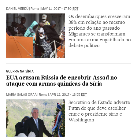
DANIEL VERDÚ
|
Roma
|
MAY 11, 2017 - 17:30
EDT
Os desembarques cresceram
38% em relação ao mesmo
período do ano passado
Migrantes se transformam
em uma arma engatilhada no
debate político
GUERRA NA SÍRIA
EUA acusam Rússia de encobrir Assad no
ataque com armas químicas da Síria
MARÍA SALAS ORAÁ
|
Roma
|
APR 12, 2017 - 13:55
EDT
Secretário de Estado adverte
Putin de que deve escolher
entre o presidente sírio e
Washington