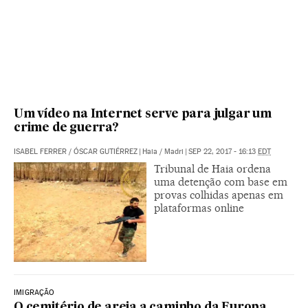
Um vídeo na Internet serve para julgar um
crime de guerra?
ISABEL FERRER
/
ÓSCAR GUTIÉRREZ
|
Haia / Madri
|
SEP 22, 2017 - 16:13
EDT
Tribunal de Haia ordena
uma detenção com base em
provas colhidas apenas em
plataformas online
IMIGRAÇÃO
O cemitério de areia a caminho da Europa