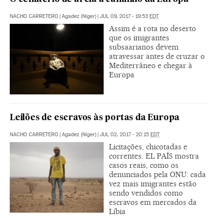
NACHO CARRETERO
|
Agadez (Níger)
|
JUL 09, 2017 - 19:53
EDT
Assim é a rota no deserto
que os imigrantes
subsaarianos devem
atravessar antes de cruzar o
Mediterrâneo e chegar à
Europa
Leilões de escravos às portas da Europa
NACHO CARRETERO
|
Agadez (Níger)
|
JUL 02, 2017 - 20:15
EDT
Licitações, chicotadas e
correntes. EL PAÍS mostra
casos reais, como os
denunciados pela ONU: cada
vez mais imigrantes estão
sendo vendidos como
escravos em mercados da
Líbia