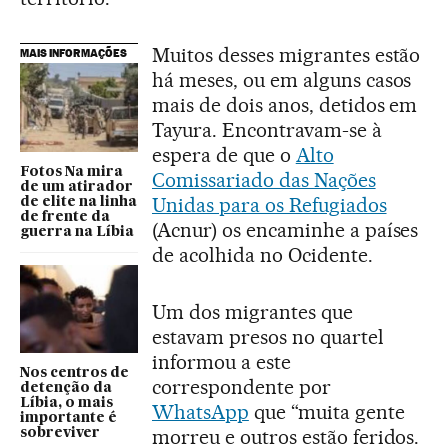
Muitos desses migrantes estão
MAIS INFORMAÇÕES
há meses, ou em alguns casos
mais de dois anos, detidos em
Tayura. Encontravam-se à
espera de que o
Alto
Fotos Na mira
Comissariado das Nações
de um atirador
Unidas para os Refugiados
de elite na linha
de frente da
(Acnur) os encaminhe a países
guerra na Líbia
de acolhida no Ocidente.
Um dos migrantes que
estavam presos no quartel
informou a este
Nos centros de
correspondente por
detenção da
Líbia, o mais
WhatsApp
que “muita gente
importante é
morreu e outros estão feridos.
sobreviver