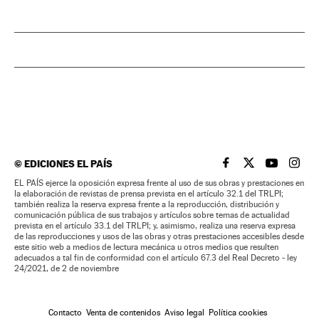
©
EDICIONES EL PAÍS
EL PAÍS BRASIL EN
EL PAÍS BRASI
EL PAÍS B
EL PA
EL PAÍS ejerce la oposición expresa frente al uso de sus obras y prestaciones en
la elaboración de revistas de prensa prevista en el artículo 32.1 del TRLPI;
también realiza la reserva expresa frente a la reproducción, distribución y
comunicación pública de sus trabajos y artículos sobre temas de actualidad
prevista en el artículo 33.1 del TRLPI; y, asimismo, realiza una reserva expresa
de las reproducciones y usos de las obras y otras prestaciones accesibles desde
este sitio web a medios de lectura mecánica u otros medios que resulten
adecuados a tal fin de conformidad con el artículo 67.3 del Real Decreto - ley
24/2021, de 2 de noviembre
Contacto
Venta de contenidos
Aviso legal
Política cookies