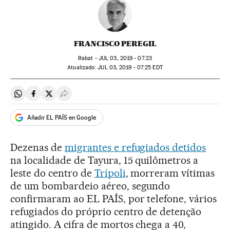
FRANCISCO PEREGIL
Rabat -
JUL
03, 2019 - 07:23
atualizado:
JUL
03, 2019 - 07:25
EDT
Compartir en Whatsapp
Compartir en Facebook
Compartir en Twitter
Desplegar Redes Sociales
Añadir EL PAÍS en Google
Dezenas de
migrantes e refugiados detidos
na localidade de Tayura, 15 quilômetros a
leste do centro de
Trípoli
, morreram vítimas
de um bombardeio aéreo, segundo
confirmaram ao EL PAÍS, por telefone, vários
refugiados do próprio centro de detenção
atingido. A cifra de mortos chega a 40,