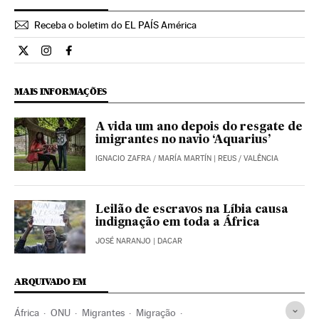
Receba o boletim do EL PAÍS América
Internacional El País Brasil en Twitter
Internacional El País Brasil en Instagram
Internacional El País Brasil en Facebook
MAIS INFORMAÇÕES
A vida um ano depois do resgate de
imigrantes no navio ‘Aquarius’
IGNACIO ZAFRA
/
MARÍA MARTÍN
| REUS / VALÊNCIA
Leilão de escravos na Líbia causa
indignação em toda a África
JOSÉ NARANJO
| DACAR
ARQUIVADO EM
África
ONU
Migrantes
Migração