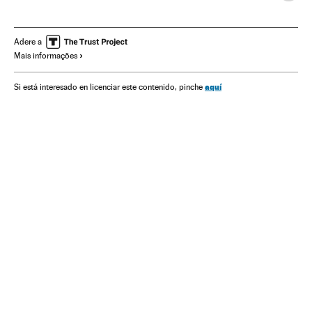
Organizações internacionais
Demografia
Relações exteriores
Sociedade
Conflitos
Trípoli
Adere a
Mais informações
Líbia
Bombardeios
Acnur
Ataques militares
Refugiados
Magrebe
Ação militar
Vítimas guerra
aquí
Si está interesado en licenciar este contenido, pinche