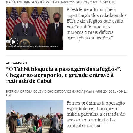
MARÍA ANTONIA SÁNCHEZ-VALLEJO
|
Nova York
|
AUG 20, 2021 - 16:42
EDT
Presidente afirma que a
repatriação dos cidadãos dos
EUA e de afegãos que estão
em Cabul “é uma das
maiores e mais difíceis
operações da história”
AFEGANISTÃO
“O Talibã bloqueia a passagem dos afegãos”.
Chegar ao aeroporto, o grande entrave à
retirada de Cabul
PATRICIA ORTEGA DOLZ
/
DIEGO ESTEBANEZ GARCÍA
|
Madri
|
AUG 20, 2021 - 09:11
EDT
Fontes próximas à operação
espanhola relatam que a
milícia patrulha a estrada de
acesso ao terminal e faz
controles na rua