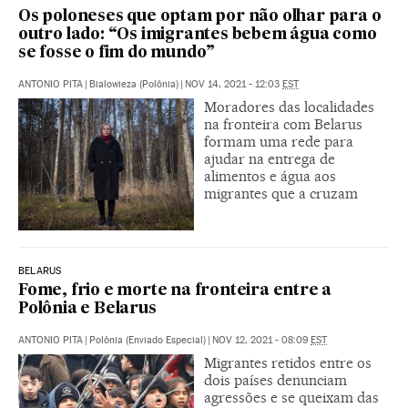
Os poloneses que optam por não olhar para o
outro lado: “Os imigrantes bebem água como
se fosse o fim do mundo”
ANTONIO PITA
|
Bialowieza (Polônia)
|
NOV 14, 2021 - 12:03
EST
Moradores das localidades
na fronteira com Belarus
formam uma rede para
ajudar na entrega de
alimentos e água aos
migrantes que a cruzam
BELARUS
Fome, frio e morte na fronteira entre a
Polônia e Belarus
ANTONIO PITA
|
Polônia (Enviado Especial)
|
NOV 12, 2021 - 08:09
EST
Migrantes retidos entre os
dois países denunciam
agressões e se queixam das