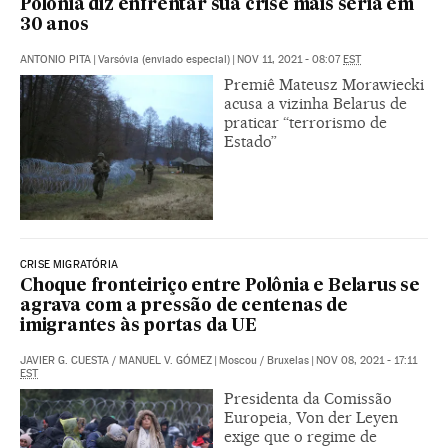
Polônia diz enfrentar sua crise mais séria em
30 anos
ANTONIO PITA
|
Varsóvia (enviado especial)
|
NOV 11, 2021 - 08:07
EST
Premiê Mateusz Morawiecki
acusa a vizinha Belarus de
praticar “terrorismo de
Estado”
CRISE MIGRATÓRIA
Choque fronteiriço entre Polônia e Belarus se
agrava com a pressão de centenas de
imigrantes às portas da UE
JAVIER G. CUESTA
/
MANUEL V. GÓMEZ
|
Moscou / Bruxelas
|
NOV 08, 2021 - 17:11
EST
Presidenta da Comissão
Europeia, Von der Leyen
exige que o regime de