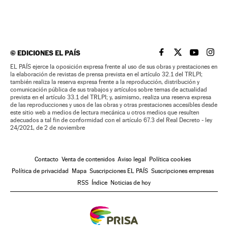
©
EDICIONES EL PAÍS
EL PAÍS BRASIL EN
EL PAÍS BRASI
EL PAÍS B
EL PA
EL PAÍS ejerce la oposición expresa frente al uso de sus obras y prestaciones en
la elaboración de revistas de prensa prevista en el artículo 32.1 del TRLPI;
también realiza la reserva expresa frente a la reproducción, distribución y
comunicación pública de sus trabajos y artículos sobre temas de actualidad
prevista en el artículo 33.1 del TRLPI; y, asimismo, realiza una reserva expresa
de las reproducciones y usos de las obras y otras prestaciones accesibles desde
este sitio web a medios de lectura mecánica u otros medios que resulten
adecuados a tal fin de conformidad con el artículo 67.3 del Real Decreto - ley
24/2021, de 2 de noviembre
Contacto
Venta de contenidos
Aviso legal
Política cookies
Política de privacidad
Mapa
Suscripciones EL PAÍS
Suscripciones empresas
RSS
Índice
Noticias de hoy