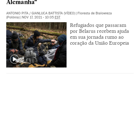
Alemanha”
ANTONIO PITA
/
GIANLUCA BATTISTA (VÍDEO)
|
Floresta de Bialowieza
(Polônia)
|
NOV 17, 2021 - 10:05
EST
Refugiados que passaram
por Belarus recebem ajuda
em sua jornada rumo ao
coração da União Europeia