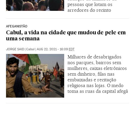
pessoas que lotam os
arredores do recinto
AFEGANISTÃO
Cabul, a vida na cidade que mudou de pele em
uma semana
JORGE SAID
|
Cabul
|
AUG 22, 2021 - 16:09
EDT
Milhares de desabrigados
nos parques, bairros sem
mulheres, caixas eletrônicos
sem dinheiro, filas nas
embaixadas e recitação
religiosa nas lojas. O medo
toma as ruas da capital afegã