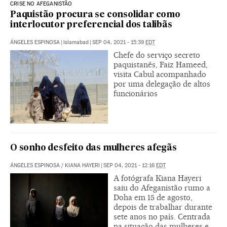
CRISE NO AFEGANISTÃO
Paquistão procura se consolidar como
interlocutor preferencial dos talibãs
ÁNGELES ESPINOSA
|
Islamabad
|
SEP 04, 2021 - 15:39
EDT
Chefe do serviço secreto
paquistanês, Faiz Hameed,
visita Cabul acompanhado
por uma delegação de altos
funcionários
O sonho desfeito das mulheres afegãs
ÁNGELES ESPINOSA
/
KIANA HAYERI
|
SEP 04, 2021 - 12:16
EDT
A fotógrafa Kiana Hayeri
saiu do Afeganistão rumo a
Doha em 15 de agosto,
depois de trabalhar durante
sete anos no país. Centrada
na situação das mulheres e