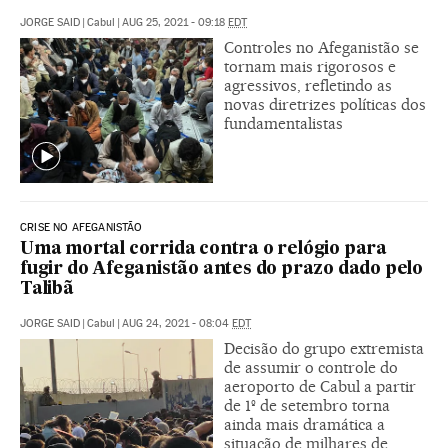
JORGE SAID
|
Cabul
|
AUG 25, 2021 - 09:18
EDT
Controles no Afeganistão se
tornam mais rigorosos e
agressivos, refletindo as
novas diretrizes políticas dos
fundamentalistas
CRISE NO AFEGANISTÃO
Uma mortal corrida contra o relógio para
fugir do Afeganistão antes do prazo dado pelo
Talibã
JORGE SAID
|
Cabul
|
AUG 24, 2021 - 08:04
EDT
Decisão do grupo extremista
de assumir o controle do
aeroporto de Cabul a partir
de 1º de setembro torna
ainda mais dramática a
situação de milhares de