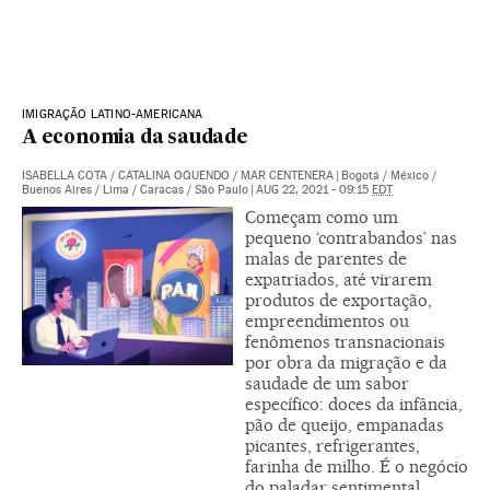
IMIGRAÇÃO LATINO-AMERICANA
A economia da saudade
ISABELLA COTA
/
CATALINA OQUENDO
/
MAR CENTENERA
|
Bogotá / México /
Buenos Aires / Lima / Caracas / São Paulo
|
AUG 22, 2021 - 09:15
EDT
Começam como um
pequeno ‘contrabandos’ nas
malas de parentes de
expatriados, até virarem
produtos de exportação,
empreendimentos ou
fenômenos transnacionais
por obra da migração e da
saudade de um sabor
específico: doces da infância,
pão de queijo, empanadas
picantes, refrigerantes,
farinha de milho. É o negócio
do paladar sentimental