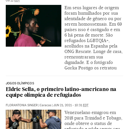
09:12
EDT
Em seus lugares de origem
foram humilhados por sua
identidade de gênero ou por
serem homossexuais. Em 69
países isso é castigado e em
6 há pena de morte. São
refugiados LGBTQIA+,
acolhidos na Espanha pela
ONG Rescate. Longe de casa,
reencontraram sua
dignidade. E o fotógrafo
Gorka Postigo os retratou
JOGOS OLÍMPICOS
Eldric Sella, o primeiro latino-americano na
equipe olímpica de refugiados
FLORANTONIA SINGER
|
Caracas
|
JUN 21, 2021 - 10:31
EDT
Venezuelano emigrou em
2018 para Trinidad e Tobago,
onde obteve o status de
refugiado e pôde seguir seu