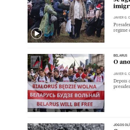
imigr
JAVIER G. 
Preside
regime 
BELARUS
O ano
JAVIER G. 
Depois 
preside
JOGOS OL