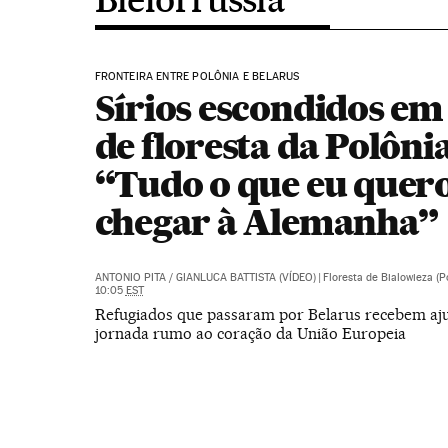
FRONTEIRA ENTRE POLÔNIA E BELARUS
Sírios escondidos em
de floresta da Polônia
“Tudo o que eu quero
chegar à Alemanha”
ANTONIO PITA
/
GIANLUCA BATTISTA (VÍDEO)
|
Floresta de Bialowieza (P
10:05
EST
Refugiados que passaram por Belarus recebem aj
jornada rumo ao coração da União Europeia