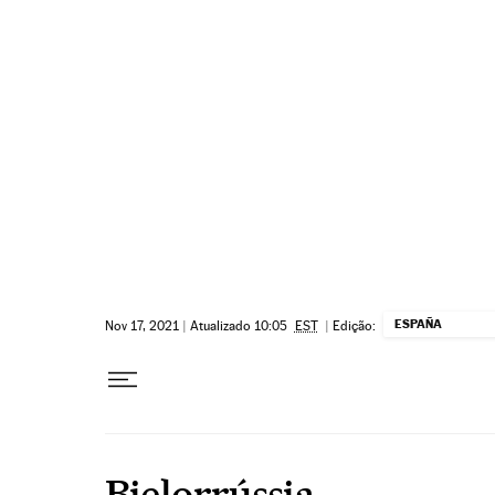
Pular para o conteúdo
ESPAÑA
Nov 17, 2021
|
Atualizado 10:05
EST
|
Edição:
Bielorrússia