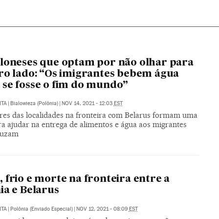
loneses que optam por não olhar para
ro lado: “Os imigrantes bebem água
se fosse o fim do mundo”
ITA
|
Bialowieza (Polônia)
|
NOV 14, 2021 - 12:03
EST
es das localidades na fronteira com Belarus formam uma
ra ajudar na entrega de alimentos e água aos migrantes
ruzam
 frio e morte na fronteira entre a
ia e Belarus
ITA
|
Polônia (Enviado Especial)
|
NOV 12, 2021 - 08:09
EST