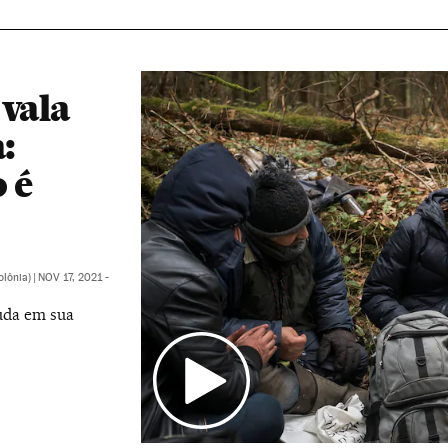
 vala
:
 é
olônia)
|
NOV 17, 2021 -
uda em sua