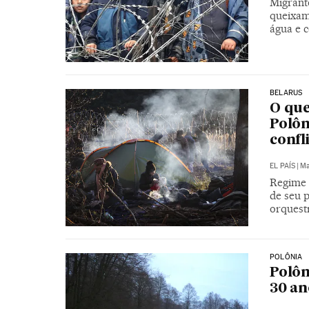
Migrant
queixam
água e 
BELARUS
O que
Polôn
confl
EL PAÍS
|
Ma
Regime 
de seu 
orquest
POLÔNIA
Polôn
30 an