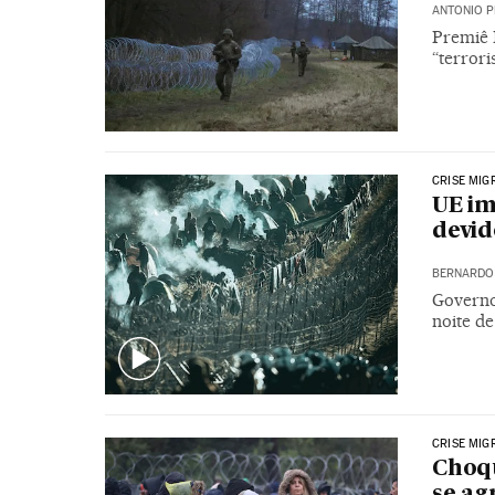
ANTONIO P
Premiê 
“terror
CRISE MIG
UE im
devid
BERNARDO 
Governo
noite de
CRISE MIG
Choqu
se ag