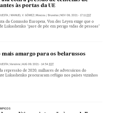
antes às portas da UE
CUESTA
/
MANUEL V. GÓMEZ
|
Moscou / Bruxelas
|
NOV 08, 2021 - 17:11
EST
nta da Comissão Europeia, Von der Leyen exige que o
de Lukashenko “pare de pôr em perigo vidas de pessoas”
 mais amargo para os belarussos
CUESTA
|
Varsóvia
|
AUG 09, 2021 - 14:54
EDT
da repressão de 2020, milhares de adversários do
nte Lukashenko procuraram refúgio nos países vizinhos
ÍMPICOS