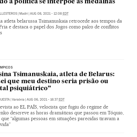
o a política se interpõe às medalhas
ALLESTEROS
|
Madri
|
AUG 08, 2021 - 12:08
EDT
da atleta belarussa Tsimanuskaia retrocede aos tempos da
ria e destaca o papel dos Jogos como palco de conflitos
s
ÍMPICOS
sina Tsimanuskaia, atleta de Belarus:
ei que meu destino seria prisão ou
tal psiquiátrico”
CUESTA
|
Varsóvia
|
AUG 06, 2021 - 16:37
EDT
vista ao EL PAÍS, velocista que fugiu do regime de
nko descreve as horas dramáticas que passou em Tóquio,
 que “algumas pessoas em situações parecidas tiravam a
vida”