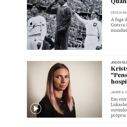
Quand
CECILIA B
A fuga 
Guerra F
mundiai
JOGOS OL
Krist
“Pens
hospi
JAVIER G. 
Em entre
Lukashe
ouvindo
própria 