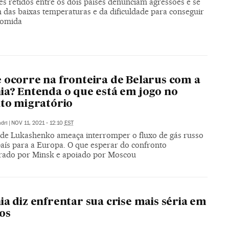
es retidos entre os dois países denunciam agressões e se
 das baixas temperaturas e da dificuldade para conseguir
comida
 ocorre na fronteira de Belarus com a
ia? Entenda o que está em jogo no
ito migratório
dri
|
NOV 11, 2021 - 12:10
EST
de Lukashenko ameaça interromper o fluxo de gás russo
país para a Europa. O que esperar do confronto
rado por Minsk e apoiado por Moscou
ia diz enfrentar sua crise mais séria em
os