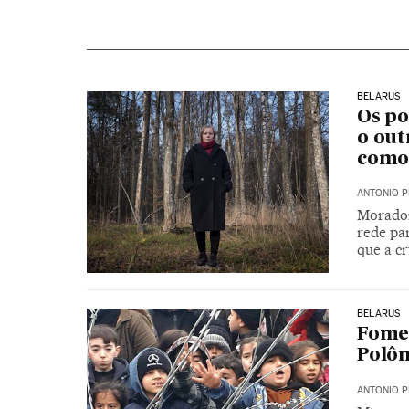
BELARUS
Os po
o out
como 
ANTONIO P
Morador
rede pa
que a c
BELARUS
Fome,
Polôn
ANTONIO P