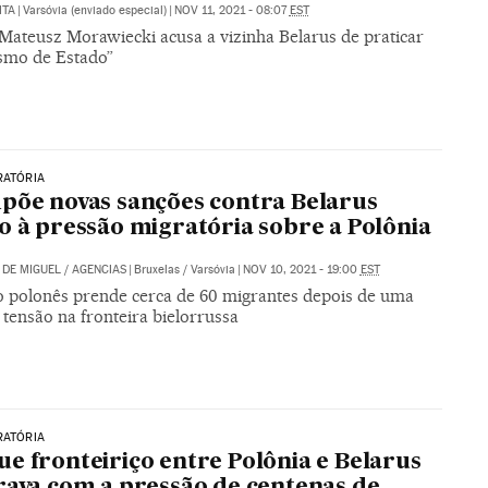
ITA
|
Varsóvia (enviado especial)
|
NOV 11, 2021 - 08:07
EST
Mateusz Morawiecki acusa a vizinha Belarus de praticar
ismo de Estado”
RATÓRIA
põe novas sanções contra Belarus
o à pressão migratória sobre a Polônia
DE MIGUEL
/
AGENCIAS
|
Bruxelas / Varsóvia
|
NOV 10, 2021 - 19:00
EST
 polonês prende cerca de 60 migrantes depois de uma
 tensão na fronteira bielorrussa
RATÓRIA
e fronteiriço entre Polônia e Belarus
rava com a pressão de centenas de