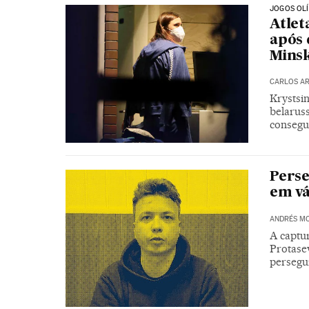
JOGOS OL
Atlet
após 
Minsk
CARLOS AR
Krystsi
belaruss
consegu
Perse
em vá
ANDRÉS M
A captu
Protase
persegu