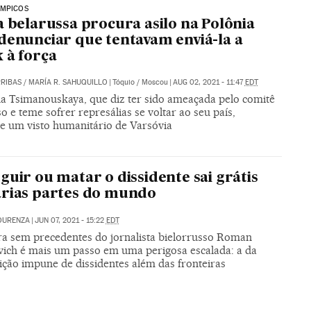
ÍMPICOS
a belarussa procura asilo na Polônia
denunciar que tentavam enviá-la a
 à força
RIBAS
/
MARÍA R. SAHUQUILLO
|
Tóquio / Moscou
|
AUG 02, 2021 - 11:47
EDT
na Tsimanouskaya, que diz ter sido ameaçada pelo comitê
o e teme sofrer represálias se voltar ao seu país,
e um visto humanitário de Varsóvia
guir ou matar o dissidente sai grátis
rias partes do mundo
OURENZA
|
JUN 07, 2021 - 15:22
EDT
ra sem precedentes do jornalista bielorrusso Roman
vich é mais um passo em uma perigosa escalada: a da
ição impune de dissidentes além das fronteiras