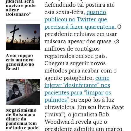
judicial, será
defendendo tal postura até
nocivo e pode
atiçar
esta sexta-feira,
quando
Bolsonaro”
publicou no Twitter que
precisará fazer quarentena
. O
presidente relutava em usar
máscara apesar dos quase 7,3
milhões de contágios
registrados em seu país.
A corrupção
cria um novo
Chegou a sugerir novos
genocídio no
métodos para acabar com o
Brasil
agente patogênico,
como
injetar “desinfetante” nos
pacientes para “limpar os
pulmões”
ou expô-los à luz
ultravioleta. Em seu livro
Rage
Negacionismo
(“raiva”), o jornalista Bob
de Bolsonaro
diante da
Woodward revela que o
pandemia tem
presidente admitiu em março
método e pode