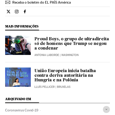
Receba o boletim do EL PAÍS América
Internacional El País Brasil en Twitter
Internacional El País Brasil en Instagram
Internacional El País Brasil en Facebook
MAIS INFORMAÇÕES
Proud Boys, o grupo de ultradireita
só de homens que Trump se negou
a condenar
ANTONIA LABORDE
| WASHINGTON
União Europeia inicia batalha
contra deriva autoritária na
Hungria e na Polônia
LLUÍS PELLICER
| BRUXELAS
ARQUIVADO EM
Coronavirus Covid-19