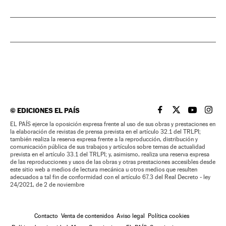
©
EDICIONES EL PAÍS
EL PAÍS BRASIL EN
EL PAÍS BRASI
EL PAÍS B
EL PA
EL PAÍS ejerce la oposición expresa frente al uso de sus obras y prestaciones en
la elaboración de revistas de prensa prevista en el artículo 32.1 del TRLPI;
también realiza la reserva expresa frente a la reproducción, distribución y
comunicación pública de sus trabajos y artículos sobre temas de actualidad
prevista en el artículo 33.1 del TRLPI; y, asimismo, realiza una reserva expresa
de las reproducciones y usos de las obras y otras prestaciones accesibles desde
este sitio web a medios de lectura mecánica u otros medios que resulten
adecuados a tal fin de conformidad con el artículo 67.3 del Real Decreto - ley
24/2021, de 2 de noviembre
Contacto
Venta de contenidos
Aviso legal
Política cookies