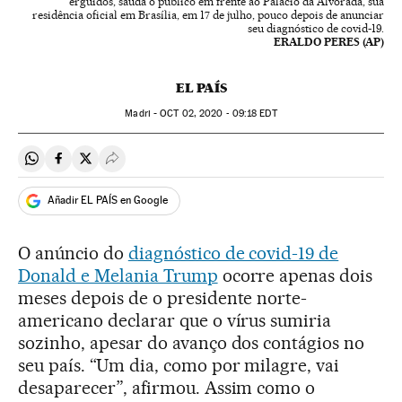
erguidos, saúda o público em frente ao Palácio da Alvorada, sua
residência oficial em Brasília, em 17 de julho, pouco depois de anunciar
seu diagnóstico de covid-19.
ERALDO PERES (AP)
EL PAÍS
Madri -
OCT
02, 2020 - 09:18
EDT
Compartir en Whatsapp
Compartir en Facebook
Compartir en Twitter
Desplegar Redes Sociales
Añadir EL PAÍS en Google
O anúncio do
diagnóstico de covid-19 de
Donald e Melania Trump
ocorre apenas dois
meses depois de o presidente norte-
americano declarar que o vírus sumiria
sozinho, apesar do avanço dos contágios no
seu país. “Um dia, como por milagre, vai
desaparecer”, afirmou. Assim como o