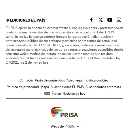
©
EDICIONES EL PAÍS
EL PAÍS BRASIL EN
EL PAÍS BRASI
EL PAÍS B
EL PA
EL PAÍS ejerce la oposición expresa frente al uso de sus obras y prestaciones en
la elaboración de revistas de prensa prevista en el artículo 32.1 del TRLPI;
también realiza la reserva expresa frente a la reproducción, distribución y
comunicación pública de sus trabajos y artículos sobre temas de actualidad
prevista en el artículo 33.1 del TRLPI; y, asimismo, realiza una reserva expresa
de las reproducciones y usos de las obras y otras prestaciones accesibles desde
este sitio web a medios de lectura mecánica u otros medios que resulten
adecuados a tal fin de conformidad con el artículo 67.3 del Real Decreto - ley
24/2021, de 2 de noviembre
Contacto
Venta de contenidos
Aviso legal
Política cookies
Política de privacidad
Mapa
Suscripciones EL PAÍS
Suscripciones empresas
RSS
Índice
Noticias de hoy
Webs de PRISA