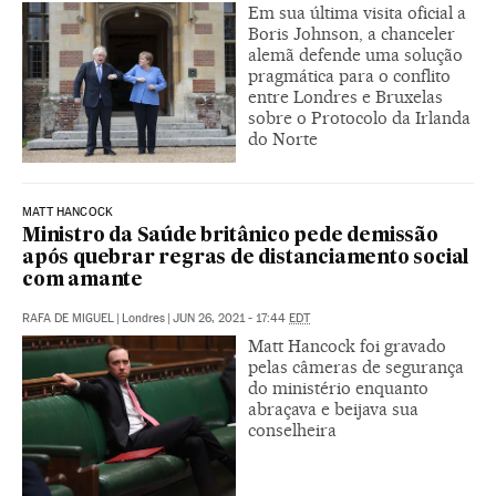
Em sua última visita oficial a
Boris Johnson, a chanceler
alemã defende uma solução
pragmática para o conflito
entre Londres e Bruxelas
sobre o Protocolo da Irlanda
do Norte
MATT HANCOCK
Ministro da Saúde britânico pede demissão
após quebrar regras de distanciamento social
com amante
RAFA DE MIGUEL
|
Londres
|
JUN 26, 2021 - 17:44
EDT
Matt Hancock foi gravado
pelas câmeras de segurança
do ministério enquanto
abraçava e beijava sua
conselheira