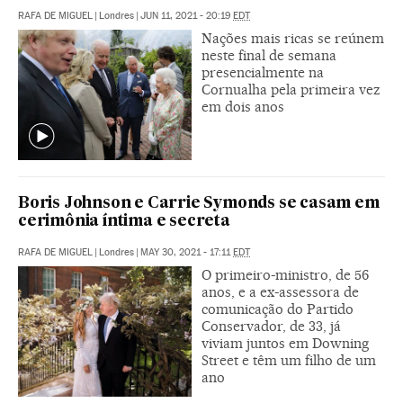
RAFA DE MIGUEL
|
Londres
|
JUN 11, 2021 - 20:19
EDT
Nações mais ricas se reúnem
neste final de semana
presencialmente na
Cornualha pela primeira vez
em dois anos
Boris Johnson e Carrie Symonds se casam em
cerimônia íntima e secreta
RAFA DE MIGUEL
|
Londres
|
MAY 30, 2021 - 17:11
EDT
O primeiro-ministro, de 56
anos, e a ex-assessora de
comunicação do Partido
Conservador, de 33, já
viviam juntos em Downing
Street e têm um filho de um
ano