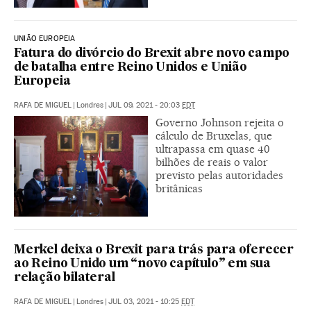
UNIÃO EUROPEIA
Fatura do divórcio do Brexit abre novo campo
de batalha entre Reino Unidos e União
Europeia
RAFA DE MIGUEL
|
Londres
|
JUL 09, 2021 - 20:03
EDT
Governo Johnson rejeita o
cálculo de Bruxelas, que
ultrapassa em quase 40
bilhões de reais o valor
previsto pelas autoridades
britânicas
Merkel deixa o Brexit para trás para oferecer
ao Reino Unido um “novo capítulo” em sua
relação bilateral
RAFA DE MIGUEL
|
Londres
|
JUL 03, 2021 - 10:25
EDT