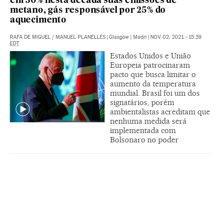
em 30% nesta década suas emissões de
metano, gás responsável por 25% do
aquecimento
RAFA DE MIGUEL
/
MANUEL PLANELLES
|
Glasgow | Madri
|
NOV 02, 2021 - 15:39
EDT
Estados Unidos e União
Europeia patrocinaram
pacto que busca limitar o
aumento da temperatura
mundial. Brasil foi um dos
signatários, porém
ambientalistas acreditam que
nenhuma medida será
implementada com
Bolsonaro no poder