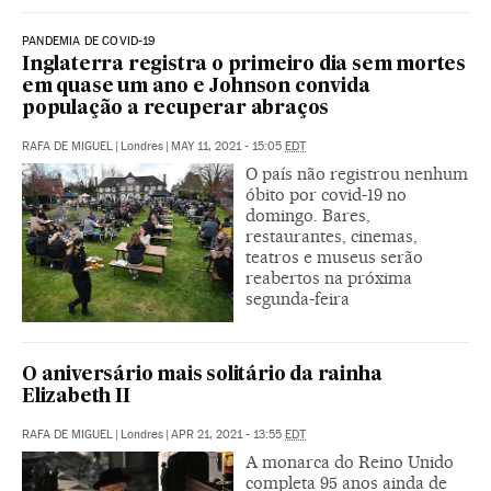
PANDEMIA DE COVID-19
Inglaterra registra o primeiro dia sem mortes
em quase um ano e Johnson convida
população a recuperar abraços
RAFA DE MIGUEL
|
Londres
|
MAY 11, 2021 - 15:05
EDT
O país não registrou nenhum
óbito por covid-19 no
domingo. Bares,
restaurantes, cinemas,
teatros e museus serão
reabertos na próxima
segunda-feira
O aniversário mais solitário da rainha
Elizabeth II
RAFA DE MIGUEL
|
Londres
|
APR 21, 2021 - 13:55
EDT
A monarca do Reino Unido
completa 95 anos ainda de