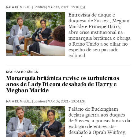
RAFA DE MIGUEL
|
Londres
|
MAR 13, 2021 - 15:16
EST
Entrevista de duque e
duquesa de Sussex , Meghan
Markle e Príncipe Harry,
abre crise institucional na
monarquia britânica e obriga
o Reino Unido a se olhar no
espelho de seu passado
colonial
REALEZA BRITÂNICA
Monarquia britânica revive os turbulentos
anos de Lady Di com desabafo de Harry e
Meghan Markle
RAFA DE MIGUEL
|
Londres
|
MAR 07, 2021 - 10:51
EST
Palácio de Buckingham
declara guerra aos duques
de Sussex, a poucas horas da
exibição de entrevista-
desabafo à Oprah Winfrey,