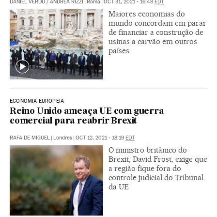
DANIEL VERDÚ
/
ANDREA RIZZI
|
Roma
|
OCT 31, 2021 - 16:48
EDT
Maiores economias do
mundo concordam em parar
de financiar a construção de
usinas a carvão em outros
países
ECONOMIA EUROPEIA
Reino Unido ameaça UE com guerra
comercial para reabrir Brexit
RAFA DE MIGUEL
|
Londres
|
OCT 12, 2021 - 18:19
EDT
O ministro britânico do
Brexit, David Frost, exige que
a região fique fora do
controle judicial do Tribunal
da UE