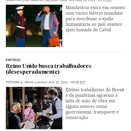
MARÍA ANTONIA SÁNCHEZ-VALLEJO
|
Nova York
|
AUG 18, 2021 - 20:11
EDT
Mandatário entra em contato
com vários líderes mundiais
para coordenar a ajuda
humanitária ao país asiático
após tomada de Cabul
EMPREGO
Reino Unido busca trabalhadores
(desesperadamente)
STEFANIA G. ARIAS
|
Londres
|
AUG 12, 2021 - 09:08
EDT
Efeitos trabalhistas do Brexit
e da pandemia agravam a
falta de mão de obra em
alguns setores como
gastronomia, transporte e
construção