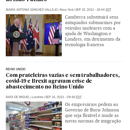
MARÍA ANTONIA SÁNCHEZ-VALLEJO
|
Nova York
|
SEP 15, 2021 - 19:44
EDT
Camberra substituirá seus
antiquados submarinos por
veículos nucleares com a
ajuda de Washington e
Londres, em detrimento da
tecnologia francesa
REINO UNIDO
Com prateleiras vazias e sem trabalhadores,
covid-19 e Brexit agravam crise de
abastecimento no Reino Unido
RAFA DE MIGUEL
|
Londres
|
SEP 14, 2021 - 09:46
EDT
Os empresários pedem ao
Governo de Boris Johnson
que seja flexível e mude as
novas normas de imigração