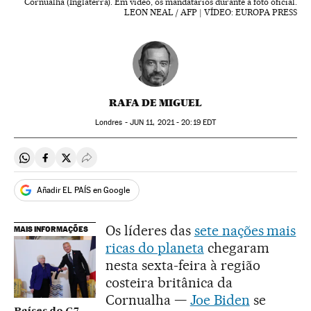
Cornualha (Inglaterra). Em vídeo, os mandatários durante a foto oficial.
LEON NEAL / AFP | VÍDEO: EUROPA PRESS
RAFA DE MIGUEL
Londres -
JUN
11, 2021 - 20:19
EDT
Compartir en Whatsapp
Compartir en Facebook
Compartir en Twitter
Desplegar Redes Sociales
Añadir EL PAÍS en Google
Os líderes das
sete nações mais
MAIS INFORMAÇÕES
ricas do planeta
chegaram
nesta sexta-feira à região
costeira britânica da
Cornualha —
Joe Biden
se