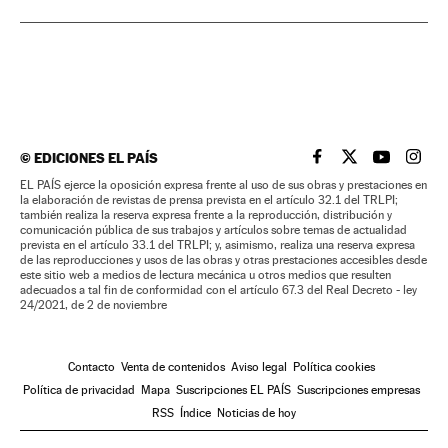
©
EDICIONES EL PAÍS
EL PAÍS BRASIL EN
EL PAÍS BRASI
EL PAÍS B
EL PA
EL PAÍS ejerce la oposición expresa frente al uso de sus obras y prestaciones en
la elaboración de revistas de prensa prevista en el artículo 32.1 del TRLPI;
también realiza la reserva expresa frente a la reproducción, distribución y
comunicación pública de sus trabajos y artículos sobre temas de actualidad
prevista en el artículo 33.1 del TRLPI; y, asimismo, realiza una reserva expresa
de las reproducciones y usos de las obras y otras prestaciones accesibles desde
este sitio web a medios de lectura mecánica u otros medios que resulten
adecuados a tal fin de conformidad con el artículo 67.3 del Real Decreto - ley
24/2021, de 2 de noviembre
Contacto
Venta de contenidos
Aviso legal
Política cookies
Política de privacidad
Mapa
Suscripciones EL PAÍS
Suscripciones empresas
RSS
Índice
Noticias de hoy