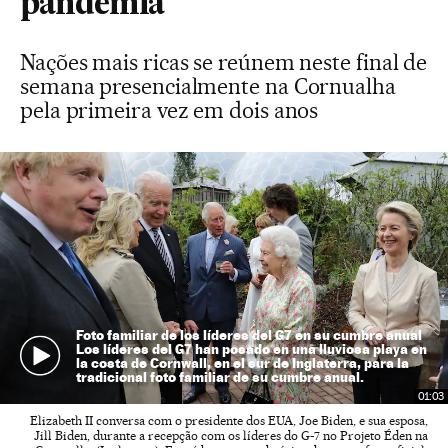
pandemia
Nações mais ricas se reúnem neste final de
semana presencialmente na Cornualha
pela primeira vez em dois anos
Foto familiar de los líderes del G7 en su cumbre anual
Los líderes del G7 han posado en una lluviosa playa en
la costa de Cornwall, en el sur de Inglaterra, para la
tradicional foto familiar de su cumbre anual.
01:03
Elizabeth II conversa com o presidente dos EUA, Joe Biden, e sua esposa,
Jill Biden, durante a recepção com os líderes do G-7 no Projeto Éden na