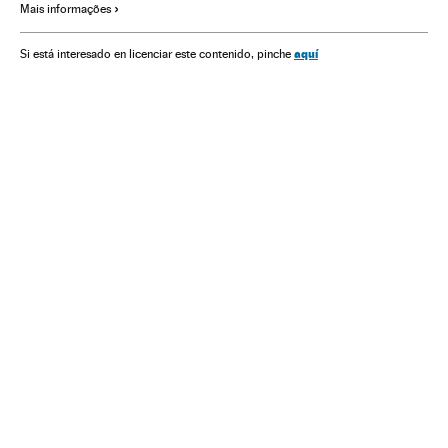
Mais informações
Coronavirus Covid-19
Vacinação
Vacinas
Alemanha
Canadá
França
Itália
Japão
aquí
Si está interesado en licenciar este contenido, pinche