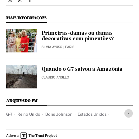
Internacional El País Brasil en Twitter
Internacional El País Brasil en Instagram
Internacional El País Brasil en Facebook
MAIS INFORMAÇÕES
Primeiras-damas ou damas
decorativas com pimentões?
SILVIA AYUSO
| PARIS
Quando o G7 salvou a Amazônia
CLAUDIO ANGELO
ARQUIVADO EM
G-7
Reino Unido
Boris Johnson
Estados Unidos
Joseph Biden
Pandemia
Crisis económica coronavirus covid-19
Adere a