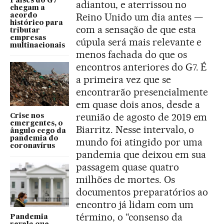
Países do G7
adiantou, e aterrissou no
chegam a
Reino Unido um dia antes —
acordo
histórico para
com a sensação de que esta
tributar
empresas
cúpula será mais relevante e
multinacionais
menos fachada do que os
encontros anteriores do G7. É
a primeira vez que se
encontrarão presencialmente
em quase dois anos, desde a
reunião de agosto de 2019 em
Crise nos
emergentes, o
Biarritz. Nesse intervalo, o
ângulo cego da
pandemia do
mundo foi atingido por uma
coronavírus
pandemia que deixou em sua
passagem quase quatro
milhões de mortes. Os
documentos preparatórios ao
encontro já lidam com um
término, o “consenso da
Pandemia