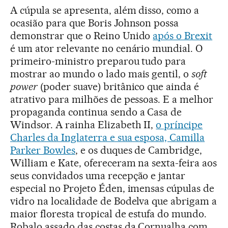
A cúpula se apresenta, além disso, como a
ocasião para que Boris Johnson possa
demonstrar que o Reino Unido
após o Brexit
é um ator relevante no cenário mundial. O
primeiro-ministro preparou tudo para
mostrar ao mundo o lado mais gentil, o
soft
power
(poder suave) britânico que ainda é
atrativo para milhões de pessoas. E a melhor
propaganda continua sendo a Casa de
Windsor. A rainha Elizabeth II,
o príncipe
Charles da Inglaterra e sua esposa, Camilla
Parker Bowles
, e os duques de Cambridge,
William e Kate, ofereceram na sexta-feira aos
seus convidados uma recepção e jantar
especial no Projeto Éden, imensas cúpulas de
vidro na localidade de Bodelva que abrigam a
maior floresta tropical de estufa do mundo.
Robalo assado das costas da Cornualha com