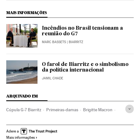
MAIS INFORMAÇÕES
Incêndios no Brasil tensionam a
reunião do G7
MARC BASSETS
| BIARRITZ
O farol de Biarritz e o simbolismo
da política internacional
JAMIL CHADE
ARQUIVADO EM
Cúpula G-7 Biarritz
Primeiras-damas
Brigitte Macron
Melania Trump
G-7
Cúpulas internacionais
Feminismo
Relações internacionais
Movimentos sociais
Adere a
Mais informações