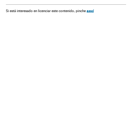
Mulheres
Organizações internacionais
Relações exteriores
Política
Sociedade
aquí
Si está interesado en licenciar este contenido, pinche