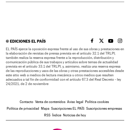
©
EDICIONES EL PAÍS
EL PAÍS BRASIL EN
EL PAÍS BRASI
EL PAÍS B
EL PA
EL PAÍS ejerce la oposición expresa frente al uso de sus obras y prestaciones en
la elaboración de revistas de prensa prevista en el artículo 32.1 del TRLPI;
también realiza la reserva expresa frente a la reproducción, distribución y
comunicación pública de sus trabajos y artículos sobre temas de actualidad
prevista en el artículo 33.1 del TRLPI; y, asimismo, realiza una reserva expresa
de las reproducciones y usos de las obras y otras prestaciones accesibles desde
este sitio web a medios de lectura mecánica u otros medios que resulten
adecuados a tal fin de conformidad con el artículo 67.3 del Real Decreto - ley
24/2021, de 2 de noviembre
Contacto
Venta de contenidos
Aviso legal
Política cookies
Política de privacidad
Mapa
Suscripciones EL PAÍS
Suscripciones empresas
RSS
Índice
Noticias de hoy