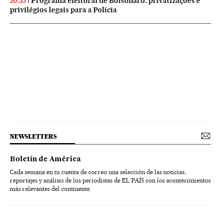
Programa eleitoral de Bolsonaro: privatizações e
20:55
privilégios legais para a Polícia
NEWSLETTERS
Boletín de América
Cada semana en tu cuenta de correo una selección de las noticias,
reportajes y análisis de los periodistas de EL PAÍS con los acontecimientos
más relevantes del continente.