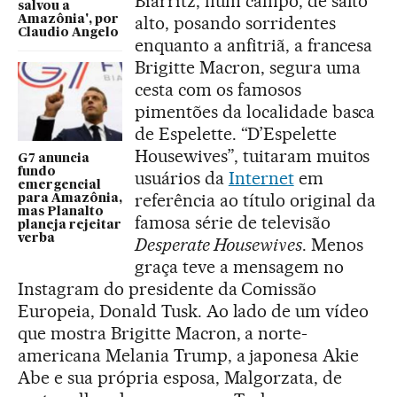
Biarritz, num campo, de salto
salvou a
alto, posando sorridentes
Amazônia', por
Claudio Angelo
enquanto a anfitriã, a francesa
Brigitte Macron, segura uma
cesta com os famosos
pimentões da localidade basca
de Espelette. “D’Espelette
Housewives”, tuitaram muitos
G7 anuncia
fundo
usuários da
Internet
em
emergencial
referência ao título original da
para Amazônia,
mas Planalto
famosa série de televisão
planeja rejeitar
verba
Desperate Housewives
. Menos
graça teve a mensagem no
Instagram do presidente da Comissão
Europeia, Donald Tusk. Ao lado de um vídeo
que mostra Brigitte Macron, a norte-
americana Melania Trump, a japonesa Akie
Abe e sua própria esposa, Malgorzata, de