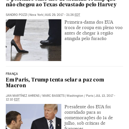
não chegou ao Texas devastado pelo Harvey
SANDRO POZZI
|
Nova York
|
AUG 29, 2017 - 21:26
EDT
Primeira-dama dos EUA
troca de roupa em pleno voo
antes de chegar à região
atingida pelo furacão
FRANÇA
Em Paris, Trump tenta selar a paz com
Macron
JAN MARTÍNEZ AHRENS
/
MARC BASSETS
|
Washington / Paris
|
JUL 13, 2017 -
12:10
EDT
Presidente dos EUA foi
convidado para as
comemorações do 14 de
julho, sob críticas de
franceses