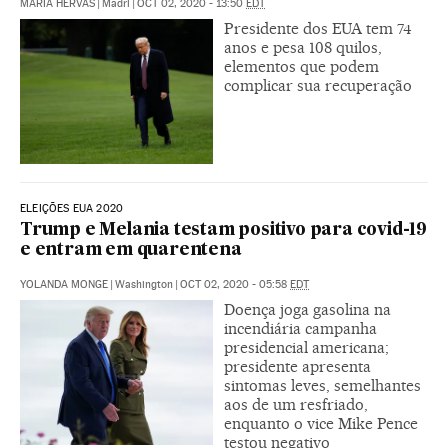
MARÍA HERVÁS
|
Madri
|
OCT 02, 2020 - 13:50
EDT
Presidente dos EUA tem 74
anos e pesa 108 quilos,
elementos que podem
complicar sua recuperação
ELEIÇÕES EUA 2020
Trump e Melania testam positivo para covid-19
e entram em quarentena
YOLANDA MONGE
|
Washington
|
OCT 02, 2020 - 05:58
EDT
Doença joga gasolina na
incendiária campanha
presidencial americana;
presidente apresenta
sintomas leves, semelhantes
aos de um resfriado,
enquanto o vice Mike Pence
testou negativo