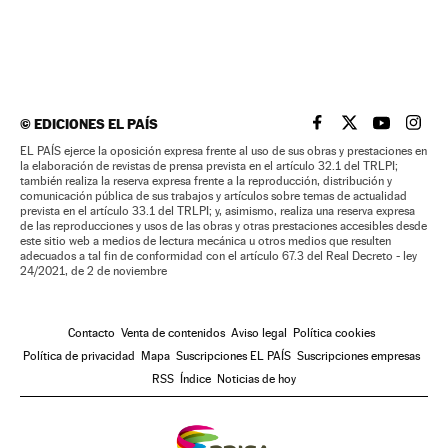
©
EDICIONES EL PAÍS
EL PAÍS BRASIL EN
EL PAÍS BRASI
EL PAÍS B
EL PA
EL PAÍS ejerce la oposición expresa frente al uso de sus obras y prestaciones en
la elaboración de revistas de prensa prevista en el artículo 32.1 del TRLPI;
también realiza la reserva expresa frente a la reproducción, distribución y
comunicación pública de sus trabajos y artículos sobre temas de actualidad
prevista en el artículo 33.1 del TRLPI; y, asimismo, realiza una reserva expresa
de las reproducciones y usos de las obras y otras prestaciones accesibles desde
este sitio web a medios de lectura mecánica u otros medios que resulten
adecuados a tal fin de conformidad con el artículo 67.3 del Real Decreto - ley
24/2021, de 2 de noviembre
Contacto
Venta de contenidos
Aviso legal
Política cookies
Política de privacidad
Mapa
Suscripciones EL PAÍS
Suscripciones empresas
RSS
Índice
Noticias de hoy