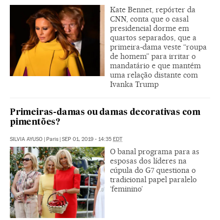
Kate Bennet, repórter da
CNN, conta que o casal
presidencial dorme em
quartos separados, que a
primeira-dama veste “roupa
de homem” para irritar o
mandatário e que mantém
uma relação distante com
Ivanka Trump
Primeiras-damas ou damas decorativas com
pimentões?
SILVIA AYUSO
|
Paris
|
SEP 01, 2019 - 14:35
EDT
O banal programa para as
esposas dos líderes na
cúpula do G7 questiona o
tradicional papel paralelo
‘feminino’