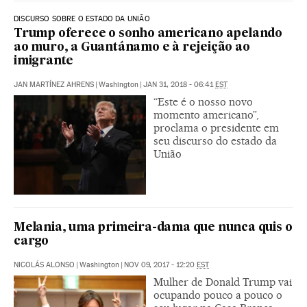
DISCURSO SOBRE O ESTADO DA UNIÃO
Trump oferece o sonho americano apelando
ao muro, a Guantánamo e à rejeição ao
imigrante
JAN MARTÍNEZ AHRENS
|
Washington
|
JAN 31, 2018 - 06:41
EST
“Este é o nosso novo
momento americano”,
proclama o presidente em
seu discurso do estado da
União
Melania, uma primeira-dama que nunca quis o
cargo
NICOLÁS ALONSO
|
Washington
|
NOV 09, 2017 - 12:20
EST
Mulher de Donald Trump vai
ocupando pouco a pouco o