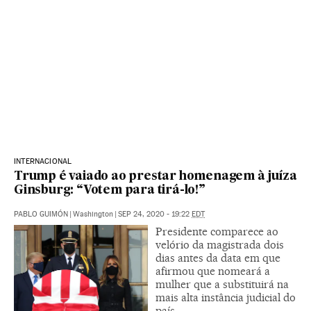
INTERNACIONAL
Trump é vaiado ao prestar homenagem à juíza
Ginsburg: “Votem para tirá-lo!”
PABLO GUIMÓN
|
Washington
|
SEP 24, 2020 - 19:22
EDT
Presidente comparece ao
velório da magistrada dois
dias antes da data em que
afirmou que nomeará a
mulher que a substituirá na
mais alta instância judicial do
país