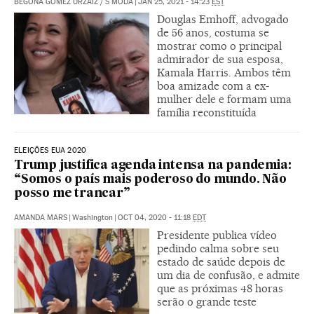
BEGOÑA GÓMEZ URZAIZ
/
S MODA
|
JAN 25, 2021 - 14:23
EST
Douglas Emhoff, advogado
de 56 anos, costuma se
mostrar como o principal
admirador de sua esposa,
Kamala Harris. Ambos têm
boa amizade com a ex-
mulher dele e formam uma
família reconstituída
ELEIÇÕES EUA 2020
Trump justifica agenda intensa na pandemia:
“Somos o país mais poderoso do mundo. Não
posso me trancar”
AMANDA MARS
|
Washington
|
OCT 04, 2020 - 11:18
EDT
Presidente publica vídeo
pedindo calma sobre seu
estado de saúde depois de
um dia de confusão, e admite
que as próximas 48 horas
serão o grande teste