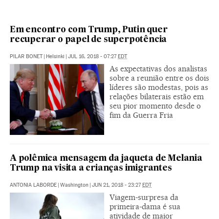
Em encontro com Trump, Putin quer
recuperar o papel de superpotência
PILAR BONET
|
Helsinki
|
JUL 16, 2018 - 07:27
EDT
As expectativas dos analistas
sobre a reunião entre os dois
líderes são modestas, pois as
relações bilaterais estão em
seu pior momento desde o
fim da Guerra Fria
A polêmica mensagem da jaqueta de Melania
Trump na visita a crianças imigrantes
ANTONIA LABORDE
|
Washington
|
JUN 21, 2018 - 23:27
EDT
Viagem-surpresa da
primeira-dama é sua
atividade de maior