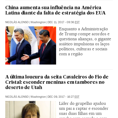
China aumenta sua influência na América
Latina diante da falta de estratégia dos EUA
NICOLÁS ALONSO
|
Washington
|
DEC 11, 2017 - 09:36
EST
Enquanto a Administração
de Trump rompe acordos e
questiona alianças, o gigante
asiático impulsiona os laços
políticos, culturas e sociais
com a região
A última loucura da seita Cavaleiros do Fio de
Cristal: esconder meninas em tambores no
deserto de Utah
NICOLÁS ALONSO
|
Washington
|
DEC 09, 2017 - 16:27
EST
Líder do grupelho ajudou
um pai a raptar e esconder
suas duas filhas em um