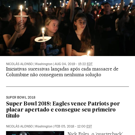
NICOLÁS ALONSO
|
Washington
|
AUG 04, 2019 - 15:22
EDT
Iniciativas sucessivas lançadas após cada massacre de
Columbine não conseguem nenhuma solução
SUPER BOWL 2018
Super Bowl 2018: Eagles vence Patriots por
placar apertado e consegue seu primeiro
título
NICOLÁS ALONSO
|
Washington
|
FEB 05, 2018 - 12:00
EST
Nick Foles, o ‘quarterback’