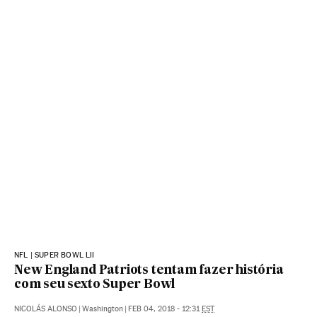
NFL | SUPER BOWL LII
New England Patriots tentam fazer história
com seu sexto Super Bowl
NICOLÁS ALONSO
|
Washington
|
FEB 04, 2018 - 12:31
EST