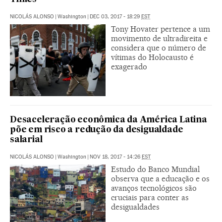
NICOLÁS ALONSO
|
Washington
|
DEC 03, 2017 - 18:29
EST
Tony Hovater pertence a um
movimento de ultradireita e
considera que o número de
vítimas do Holocausto é
exagerado
Desaceleração econômica da América Latina
põe em risco a redução da desigualdade
salarial
NICOLÁS ALONSO
|
Washington
|
NOV 18, 2017 - 14:26
EST
Estudo do Banco Mundial
observa que a educação e os
avanços tecnológicos são
cruciais para conter as
desigualdades