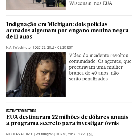
Wisconsin, nos EUA
Indignação em Michigan: dois policias
armados algemam por engano menina negra
de 11 anos
N.A.
|
Washington
|
DEC 23, 2017 - 08:20
EST
Vídeo do incidente revoltou
comunidade. Os agentes, que
procuravam uma mulher
branca de 40 anos, não
serão penalizados
EXTRATERRESTRES
EUA destinaram 22 milhões de dólares anuais
a programa secreto para investigar óvnis
NICOLÁS ALONSO
|
Washington
|
DEC 18, 2017 - 13:29
EST