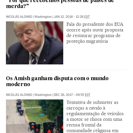
“Por que recebemos pessoas de países de
merda?”
NICOLÁS ALONSO
|
Washington
|
JAN 12, 2018 - 12:26
EST
Fala do presidente dos EUA
ocorre após ouvir proposta
de restaurar programa de
proteção migratória
Os Amish ganham disputa com o mundo
moderno
NICOLÁS ALONSO
|
Washington
|
DEC 26, 2017 - 09:55
EST
Tentativa de submeter as
carroças a cavalo à
regulamentação de veículos
a motor se choca com uma
recusa frontal da
comunidade religiosa em