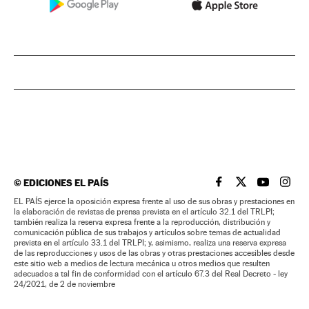
©
EDICIONES EL PAÍS
EL PAÍS BRASIL EN
EL PAÍS BRASI
EL PAÍS B
EL PA
EL PAÍS ejerce la oposición expresa frente al uso de sus obras y prestaciones en
la elaboración de revistas de prensa prevista en el artículo 32.1 del TRLPI;
también realiza la reserva expresa frente a la reproducción, distribución y
comunicación pública de sus trabajos y artículos sobre temas de actualidad
prevista en el artículo 33.1 del TRLPI; y, asimismo, realiza una reserva expresa
de las reproducciones y usos de las obras y otras prestaciones accesibles desde
este sitio web a medios de lectura mecánica u otros medios que resulten
adecuados a tal fin de conformidad con el artículo 67.3 del Real Decreto - ley
24/2021, de 2 de noviembre