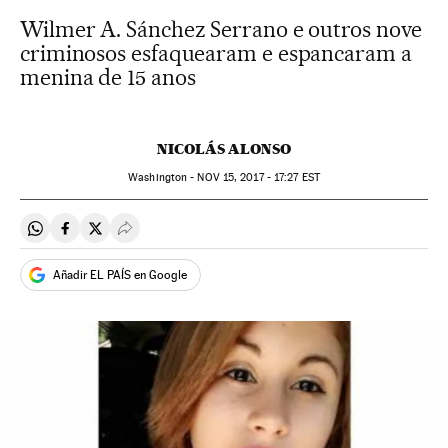
Wilmer A. Sánchez Serrano e outros nove
criminosos esfaquearam e espancaram a
menina de 15 anos
NICOLÁS ALONSO
Washington -
NOV
15, 2017 - 17:27
EST
Compartir en Whatsapp
Compartir en Facebook
Compartir en Twitter
Desplegar Redes Sociales
Añadir EL PAÍS en Google