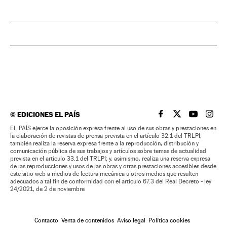
©
EDICIONES EL PAÍS
EL PAÍS BRASIL EN
EL PAÍS BRASI
EL PAÍS B
EL PA
EL PAÍS ejerce la oposición expresa frente al uso de sus obras y prestaciones en
la elaboración de revistas de prensa prevista en el artículo 32.1 del TRLPI;
también realiza la reserva expresa frente a la reproducción, distribución y
comunicación pública de sus trabajos y artículos sobre temas de actualidad
prevista en el artículo 33.1 del TRLPI; y, asimismo, realiza una reserva expresa
de las reproducciones y usos de las obras y otras prestaciones accesibles desde
este sitio web a medios de lectura mecánica u otros medios que resulten
adecuados a tal fin de conformidad con el artículo 67.3 del Real Decreto - ley
24/2021, de 2 de noviembre
Contacto
Venta de contenidos
Aviso legal
Política cookies