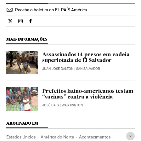
Receba o boletim do EL PAÍS América
Internacional El País Brasil en Twitter
Internacional El País Brasil en Instagram
Internacional El País Brasil en Facebook
MAIS INFORMAÇÕES
Assassinados 14 presos em cadeia
superlotada de El Salvador
JUAN JOSÉ DALTON
| SAN SALVADOR
Prefeitos latino-americanos testam
“vacinas” contra a violência
JOSÉ BAIG
| WASHINGTON
ARQUIVADO EM
Estados Unidos
América do Norte
Acontecimentos