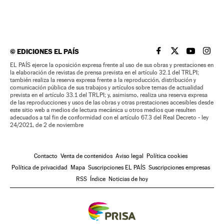
©
EDICIONES EL PAÍS
EL PAÍS BRASIL EN
EL PAÍS BRASI
EL PAÍS B
EL PA
EL PAÍS ejerce la oposición expresa frente al uso de sus obras y prestaciones en
la elaboración de revistas de prensa prevista en el artículo 32.1 del TRLPI;
también realiza la reserva expresa frente a la reproducción, distribución y
comunicación pública de sus trabajos y artículos sobre temas de actualidad
prevista en el artículo 33.1 del TRLPI; y, asimismo, realiza una reserva expresa
de las reproducciones y usos de las obras y otras prestaciones accesibles desde
este sitio web a medios de lectura mecánica u otros medios que resulten
adecuados a tal fin de conformidad con el artículo 67.3 del Real Decreto - ley
24/2021, de 2 de noviembre
Contacto
Venta de contenidos
Aviso legal
Política cookies
Política de privacidad
Mapa
Suscripciones EL PAÍS
Suscripciones empresas
RSS
Índice
Noticias de hoy