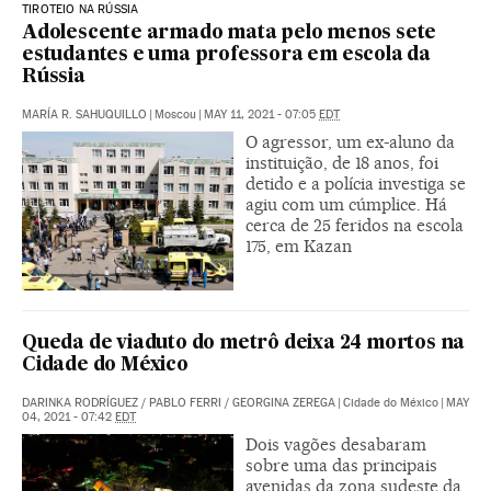
TIROTEIO NA RÚSSIA
Adolescente armado mata pelo menos sete
estudantes e uma professora em escola da
Rússia
MARÍA R. SAHUQUILLO
|
Moscou
|
MAY 11, 2021 - 07:05
EDT
O agressor, um ex-aluno da
instituição, de 18 anos, foi
detido e a polícia investiga se
agiu com um cúmplice. Há
cerca de 25 feridos na escola
175, em Kazan
Queda de viaduto do metrô deixa 24 mortos na
Cidade do México
DARINKA RODRÍGUEZ
/
PABLO FERRI
/
GEORGINA ZEREGA
|
Cidade do México
|
MAY
04, 2021 - 07:42
EDT
Dois vagões desabaram
sobre uma das principais
avenidas da zona sudeste da