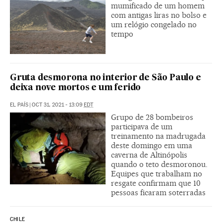
mumificado de um homem
com antigas liras no bolso e
um relógio congelado no
tempo
Gruta desmorona no interior de São Paulo e
deixa nove mortos e um ferido
EL PAÍS
|
OCT 31, 2021 - 13:09
EDT
Grupo de 28 bombeiros
participava de um
treinamento na madrugada
deste domingo em uma
caverna de Altinópolis
quando o teto desmoronou.
Equipes que trabalham no
resgate confirmam que 10
pessoas ficaram soterradas
CHILE