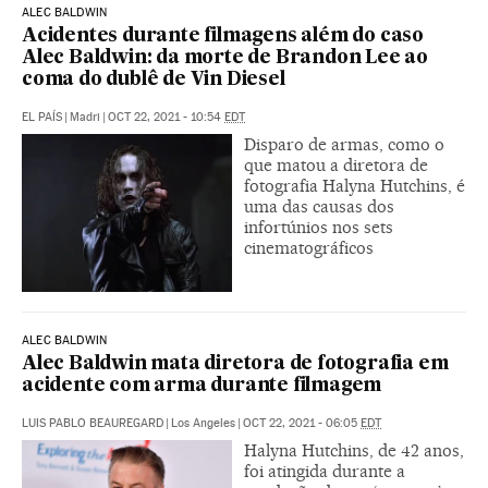
ALEC BALDWIN
Acidentes durante filmagens além do caso
Alec Baldwin: da morte de Brandon Lee ao
coma do dublê de Vin Diesel
EL PAÍS
|
Madri
|
OCT 22, 2021 - 10:54
EDT
Disparo de armas, como o
que matou a diretora de
fotografia Halyna Hutchins, é
uma das causas dos
infortúnios nos sets
cinematográficos
ALEC BALDWIN
Alec Baldwin mata diretora de fotografia em
acidente com arma durante filmagem
LUIS PABLO BEAUREGARD
|
Los Angeles
|
OCT 22, 2021 - 06:05
EDT
Halyna Hutchins, de 42 anos,
foi atingida durante a