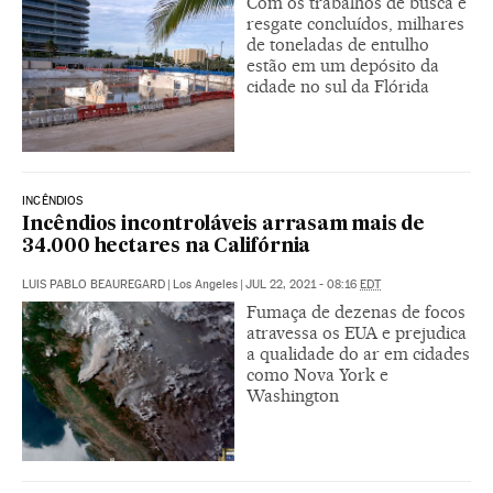
Com os trabalhos de busca e
resgate concluídos, milhares
de toneladas de entulho
estão em um depósito da
cidade no sul da Flórida
INCÊNDIOS
Incêndios incontroláveis arrasam mais de
34.000 hectares na Califórnia
LUIS PABLO BEAUREGARD
|
Los Angeles
|
JUL 22, 2021 - 08:16
EDT
Fumaça de dezenas de focos
atravessa os EUA e prejudica
a qualidade do ar em cidades
como Nova York e
Washington