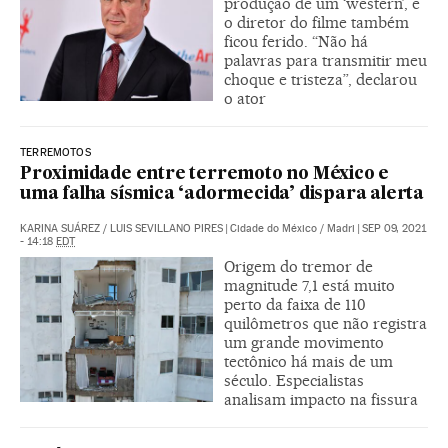
produção de um ‘western’, e
o diretor do filme também
ficou ferido. “Não há
palavras para transmitir meu
choque e tristeza”, declarou
o ator
TERREMOTOS
Proximidade entre terremoto no México e
uma falha sísmica ‘adormecida’ dispara alerta
KARINA SUÁREZ
/
LUIS SEVILLANO PIRES
|
Cidade do México / Madri
|
SEP 09, 2021
- 14:18
EDT
Origem do tremor de
magnitude 7,1 está muito
perto da faixa de 110
quilômetros que não registra
um grande movimento
tectônico há mais de um
século. Especialistas
analisam impacto na fissura