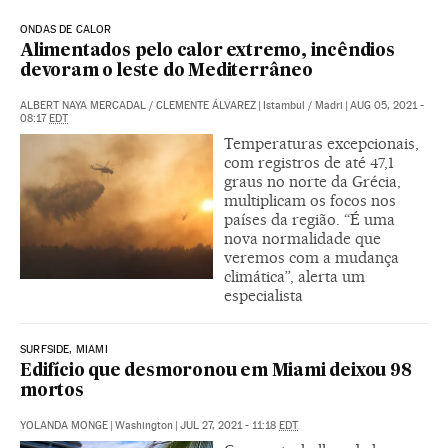
ONDAS DE CALOR
Alimentados pelo calor extremo, incêndios
devoram o leste do Mediterrâneo
ALBERT NAYA MERCADAL
/
CLEMENTE ÁLVAREZ
|
Istambul / Madri
|
AUG 05, 2021 -
08:17
EDT
Temperaturas excepcionais,
com registros de até 47,1
graus no norte da Grécia,
multiplicam os focos nos
países da região. “É uma
nova normalidade que
veremos com a mudança
climática”, alerta um
especialista
SURFSIDE, MIAMI
Edifício que desmoronou em Miami deixou 98
mortos
YOLANDA MONGE
|
Washington
|
JUL 27, 2021 - 11:18
EDT