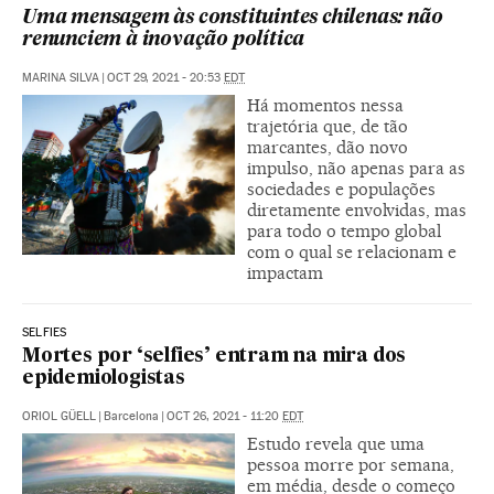
Uma mensagem às constituintes chilenas: não
renunciem à inovação política
MARINA SILVA
|
OCT 29, 2021 - 20:53
EDT
Há momentos nessa
trajetória que, de tão
marcantes, dão novo
impulso, não apenas para as
sociedades e populações
diretamente envolvidas, mas
para todo o tempo global
com o qual se relacionam e
impactam
SELFIES
Mortes por ‘selfies’ entram na mira dos
epidemiologistas
ORIOL GÜELL
|
Barcelona
|
OCT 26, 2021 - 11:20
EDT
Estudo revela que uma
pessoa morre por semana,
em média, desde o começo