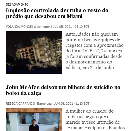
DESABAMENTO
Implosão controlada derruba o resto do
prédio que desabou em Miami
YOLANDA MONGE
|
Washington
|
JUL 05, 2021 - 08:10
EDT
Autoridades não queriam
pôr em risco as equipes de
resgates com a aproximação
do furacão ‘Elsa’; 24 mortes
já foram confirmadas desde
o desmoronamento do
edifício, em 24 de junho
John McAfee deixou um bilhete de suicídio no
bolso da calça
REBECA CARRANCO
|
Barcelona
|
JUN 26, 2021 - 11:13
EDT
A mulher do criador do
antivírus negou que o
marido tivesse intenção de
se matar e culpou os Estados