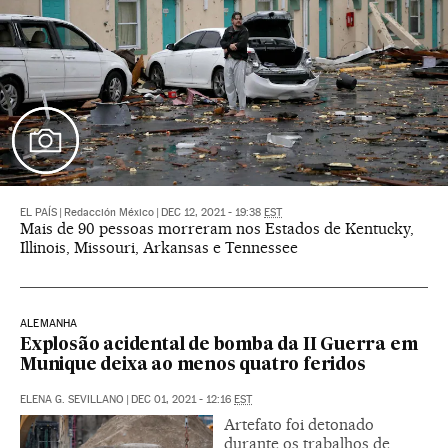
EL PAÍS
|
Redacción México
|
DEC 12, 2021 - 19:38
EST
Mais de 90 pessoas morreram nos Estados de Kentucky,
Illinois, Missouri, Arkansas e Tennessee
ALEMANHA
Explosão acidental de bomba da II Guerra em
Munique deixa ao menos quatro feridos
ELENA G. SEVILLANO
|
DEC 01, 2021 - 12:16
EST
Artefato foi detonado
durante os trabalhos de