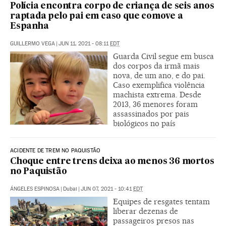
Polícia encontra corpo de criança de seis anos
raptada pelo pai em caso que comove a
Espanha
GUILLERMO VEGA
|
JUN 11, 2021 - 08:11
EDT
Guarda Civil segue em busca
dos corpos da irmã mais
nova, de um ano, e do pai.
Caso exemplifica violência
machista extrema. Desde
2013, 36 menores foram
assassinados por pais
biológicos no país
ACIDENTE DE TREM NO PAQUISTÃO
Choque entre trens deixa ao menos 36 mortos
no Paquistão
ÁNGELES ESPINOSA
|
Dubai
|
JUN 07, 2021 - 10:41
EDT
Equipes de resgates tentam
liberar dezenas de
passageiros presos nas