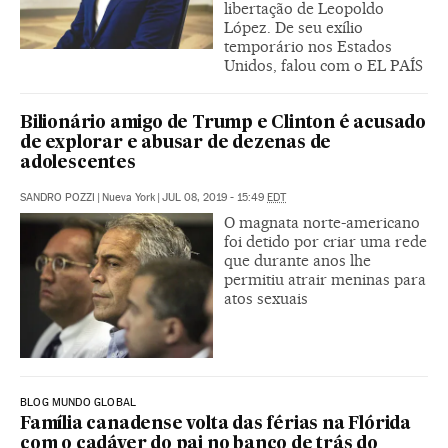
libertação de Leopoldo
López. De seu exílio
temporário nos Estados
Unidos, falou com o EL PAÍS
Bilionário amigo de Trump e Clinton é acusado
de explorar e abusar de dezenas de
adolescentes
SANDRO POZZI
|
Nueva York
|
JUL 08, 2019 - 15:49
EDT
O magnata norte-americano
foi detido por criar uma rede
que durante anos lhe
permitiu atrair meninas para
atos sexuais
BLOG MUNDO GLOBAL
Família canadense volta das férias na Flórida
com o cadáver do pai no banco de trás do