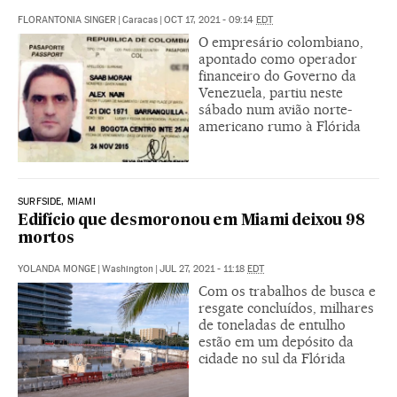
FLORANTONIA SINGER
|
Caracas
|
OCT 17, 2021 - 09:14
EDT
O empresário colombiano,
apontado como operador
financeiro do Governo da
Venezuela, partiu neste
sábado num avião norte-
americano rumo à Flórida
SURFSIDE, MIAMI
Edifício que desmoronou em Miami deixou 98
mortos
YOLANDA MONGE
|
Washington
|
JUL 27, 2021 - 11:18
EDT
Com os trabalhos de busca e
resgate concluídos, milhares
de toneladas de entulho
estão em um depósito da
cidade no sul da Flórida