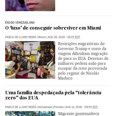
ÊXODO VENEZUELANO
O ‘luxo’ de conseguir sobreviver em Miami
PABLO DE LLANO NEIRA
|
Miami
|
AUG 26, 2018 - 18:02
EDT
Restrições migratórias do
Governo Trump e custo da
viagem dificultam migração
de para os EUA. Dezenas de
milhares pedem asilo para
escapar da crise provocada
pelo regime de Nicolás
Maduro
Uma família despedaçada pela “tolerância
zero” dos EUA
PABLO DE LLANO NEIRA
|
Homestead (Flórida)
|
AUG 11, 2018 - 09:50
EDT
Migrante guatemalteca