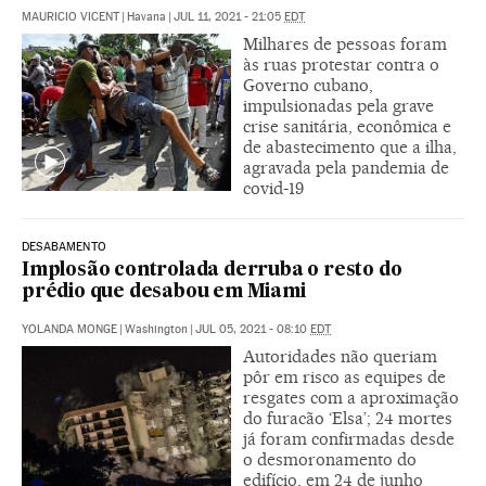
MAURICIO VICENT
|
Havana
|
JUL 11, 2021 - 21:05
EDT
Milhares de pessoas foram
às ruas protestar contra o
Governo cubano,
impulsionadas pela grave
crise sanitária, econômica e
de abastecimento que a ilha,
agravada pela pandemia de
covid-19
DESABAMENTO
Implosão controlada derruba o resto do
prédio que desabou em Miami
YOLANDA MONGE
|
Washington
|
JUL 05, 2021 - 08:10
EDT
Autoridades não queriam
pôr em risco as equipes de
resgates com a aproximação
do furacão ‘Elsa’; 24 mortes
já foram confirmadas desde
o desmoronamento do
edifício, em 24 de junho