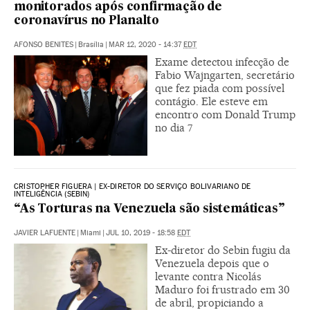
monitorados após confirmação de
coronavírus no Planalto
AFONSO BENITES
|
Brasília
|
MAR 12, 2020 - 14:37
EDT
Exame detectou infecção de
Fabio Wajngarten, secretário
que fez piada com possível
contágio. Ele esteve em
encontro com Donald Trump
no dia 7
CRISTOPHER FIGUERA | EX-DIRETOR DO SERVIÇO BOLIVARIANO DE
INTELIGÊNCIA (SEBIN)
“As Torturas na Venezuela são sistemáticas”
JAVIER LAFUENTE
|
Miami
|
JUL 10, 2019 - 18:58
EDT
Ex-diretor do Sebin fugiu da
Venezuela depois que o
levante contra Nicolás
Maduro foi frustrado em 30
de abril, propiciando a