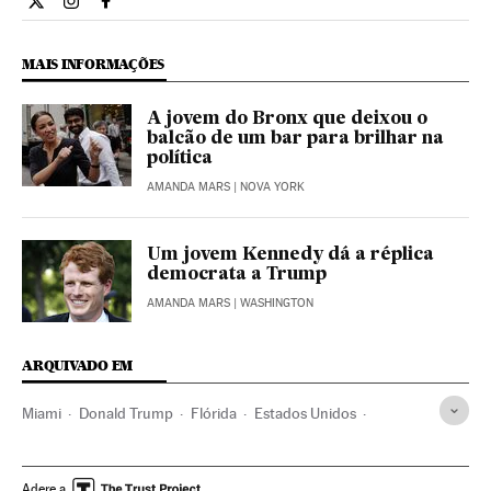
Internacional El País Brasil en Twitter
Internacional El País Brasil en Instagram
Internacional El País Brasil en Facebook
MAIS INFORMAÇÕES
A jovem do Bronx que deixou o
balcão de um bar para brilhar na
política
AMANDA MARS
| NOVA YORK
Um jovem Kennedy dá a réplica
democrata a Trump
AMANDA MARS
| WASHINGTON
ARQUIVADO EM
Miami
Donald Trump
Flórida
Estados Unidos
Partido Democrata EUA
América do Norte
Partidos políticos
América
Política
Adere a