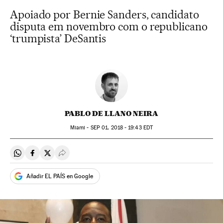
Apoiado por Bernie Sanders, candidato
disputa em novembro com o republicano
‘trumpista’ DeSantis
PABLO DE LLANO NEIRA
Miami -
SEP
01, 2018 - 19:43
EDT
Compartir en Whatsapp
Compartir en Facebook
Compartir en Twitter
Desplegar Redes Sociales
Añadir EL PAÍS en Google