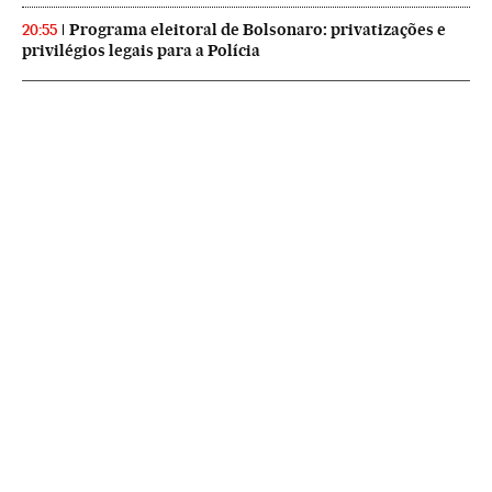
Programa eleitoral de Bolsonaro: privatizações e
20:55
privilégios legais para a Polícia
NEWSLETTERS
Boletín de América
Cada semana en tu cuenta de correo una selección de las noticias,
reportajes y análisis de los periodistas de EL PAÍS con los acontecimientos
más relevantes del continente.