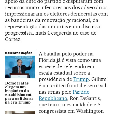
apoio da elite do partido e disputaram com
recursos muito inferiores aos dos adversários,
impressionaram os eleitores democratas com
as bandeiras da renovação geracional, da
representação das minorias e um discurso
progressista, mais à esquerda no caso de
Cortez.
A batalha pelo poder na
MAIS INFORMAÇÕES
Flórida já é vista como uma
espécie de referendo em
escala estadual sobre a
presidência de
Trump
. Gillum
Democratas
é um crítico frontal e seu rival
elegem um
nas urnas pelo
Partido
hispânico do
establishment
Republicano
, Ron DeSantis,
para os liderar
na era Trump
que tem a mesma idade e é
congressista em Washington