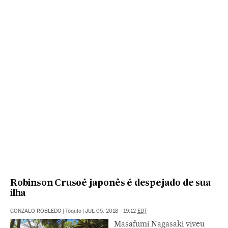
Robinson Crusoé japonês é despejado de sua
ilha
GONZALO ROBLEDO
|
Tóquio
|
JUL 05, 2018 - 19:12
EDT
Masafumi Nagasaki viveu