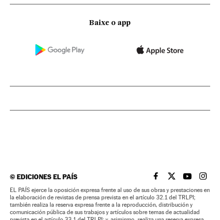
Baixe o app
©
EDICIONES EL PAÍS
EL PAÍS BRASIL EN
EL PAÍS BRASI
EL PAÍS B
EL PA
EL PAÍS ejerce la oposición expresa frente al uso de sus obras y prestaciones en
la elaboración de revistas de prensa prevista en el artículo 32.1 del TRLPI;
también realiza la reserva expresa frente a la reproducción, distribución y
comunicación pública de sus trabajos y artículos sobre temas de actualidad
prevista en el artículo 33.1 del TRLPI; y, asimismo, realiza una reserva expresa