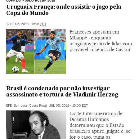
COPA DO MUNDO RÚSSIA 2018
Uruguai x França: onde assistir o jogo pela
Copa do Mundo
|
JUL 05, 2018 - 15:31
EDT
Franceses apostam em
Mbappé , enquanto
uruguaios terão de lidar com
provável ausência de Cavani
Brasil é condenado por não investigar
assassinato e tortura de Vladimir Herzog
EFE
|
San José (Costa Rica)
|
JUL 05, 2018 - 15:00
EDT
Corte Interamericana de
Direitos Humanos
determinou que o Estado
brasileiro apure, julgue e, se
for o caso, puna os