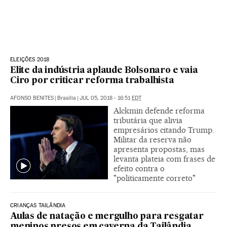
ELEIÇÕES 2018
Elite da indústria aplaude Bolsonaro e vaia
Ciro por criticar reforma trabalhista
AFONSO BENITES
|
Brasília
|
JUL 05, 2018 - 16:51
EDT
Alckmin defende reforma
tributária que alivia
empresários citando Trump.
Militar da reserva não
apresenta propostas, mas
levanta plateia com frases de
efeito contra o
"politicamente correto"
CRIANÇAS TAILÂNDIA
Aulas de natação e mergulho para resgatar
meninos presos em caverna da Tailândia