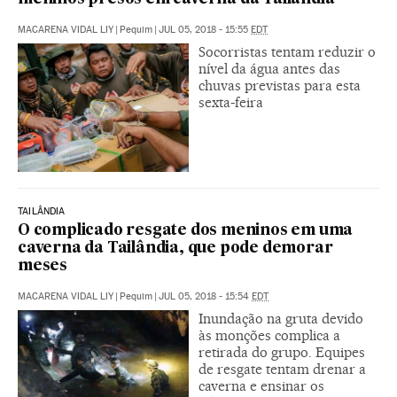
MACARENA VIDAL LIY
|
Pequim
|
JUL 05, 2018 - 15:55
EDT
Socorristas tentam reduzir o
nível da água antes das
chuvas previstas para esta
sexta-feira
TAILÂNDIA
O complicado resgate dos meninos em uma
caverna da Tailândia, que pode demorar
meses
MACARENA VIDAL LIY
|
Pequim
|
JUL 05, 2018 - 15:54
EDT
Inundação na gruta devido
às monções complica a
retirada do grupo. Equipes
de resgate tentam drenar a
caverna e ensinar os