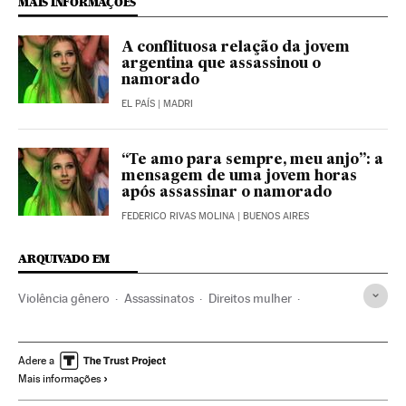
MAIS INFORMAÇÕES
A conflituosa relação da jovem
argentina que assassinou o
namorado
EL PAÍS
| MADRI
“Te amo para sempre, meu anjo”: a
mensagem de uma jovem horas
após assassinar o namorado
FEDERICO RIVAS MOLINA
| BUENOS AIRES
ARQUIVADO EM
Violência gênero
Assassinatos
Direitos mulher
Violência
Casos judiciais
América do Sul
América Latina
Acontecimentos
Relações gênero
Adere a
Mais informações
Mulheres
Buenos Aires
América
Delitos
Sociedade