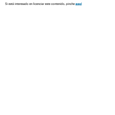
Justiça
Assassinato casal
Caso Pastorizzo
aquí
Si está interesado en licenciar este contenido, pinche
Nahir Galarza
Argentina
Feminicídios
Fernando Pastorizzo
Sergio Rondoni
Violência masculina