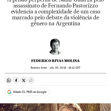
assassinato de Fernando Pastorizzo
evidencia a complexidade de um caso
marcado pelo debate da violência de
gênero na Argentina
FEDERICO RIVAS MOLINA
Buenos Aires -
JUL
05, 2018 - 18:12
EDT
Compartir en Whatsapp
Compartir en Facebook
Compartir en Twitter
Desplegar Redes Sociales
Añadir EL PAÍS en Google