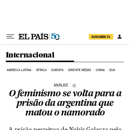
Pular para o conteúdo
SUSCRÍBETE
Internacional
AMÉRICA LATINA
ÁFRICA
EUROPA
ORIENTE MÉDIO
CHINA
EUA
ANÁLISE
i
O feminismo se volta para a
prisão da argentina que
matou o namorado
A prisão perpétua de Nahir Galarza pelo