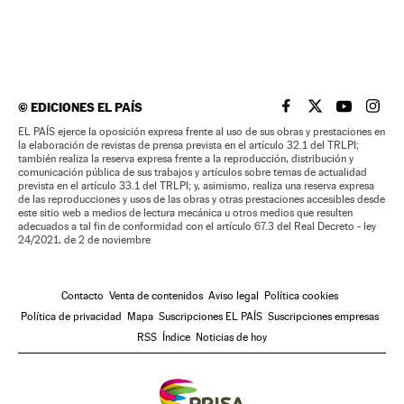
©
EDICIONES EL PAÍS
EL PAÍS BRASIL EN
EL PAÍS BRASI
EL PAÍS B
EL PA
EL PAÍS ejerce la oposición expresa frente al uso de sus obras y prestaciones en
la elaboración de revistas de prensa prevista en el artículo 32.1 del TRLPI;
también realiza la reserva expresa frente a la reproducción, distribución y
comunicación pública de sus trabajos y artículos sobre temas de actualidad
prevista en el artículo 33.1 del TRLPI; y, asimismo, realiza una reserva expresa
de las reproducciones y usos de las obras y otras prestaciones accesibles desde
este sitio web a medios de lectura mecánica u otros medios que resulten
adecuados a tal fin de conformidad con el artículo 67.3 del Real Decreto - ley
24/2021, de 2 de noviembre
Contacto
Venta de contenidos
Aviso legal
Política cookies
Política de privacidad
Mapa
Suscripciones EL PAÍS
Suscripciones empresas
RSS
Índice
Noticias de hoy