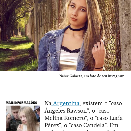
Nahir Galarza, em foto de seu Instagram.
Na
Argentina
, existem o "caso
MAIS INFORMAÇÕES
Ángeles Rawson", o "caso
Melina Romero", o "caso Lucía
Pérez", o "caso Candela". Em