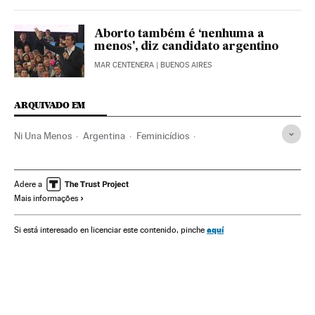
Aborto também é ‘nenhuma a
menos', diz candidato argentino
MAR CENTENERA
| BUENOS AIRES
ARQUIVADO EM
Ni Una Menos
Argentina
Feminicídios
Violência masculina
Violência gênero
Movimentos sociais
Machismo
Sexismo
Violência
Adere a
Mais informações
Direitos mulher
Assassinatos
América do Sul
América Latina
Acontecimentos
Relações gênero
aquí
Si está interesado en licenciar este contenido, pinche
Mulheres
América
Preconceitos
Delitos
Problemas sociais
Justiça
Sociedade