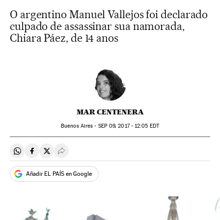
O argentino Manuel Vallejos foi declarado
culpado de assassinar sua namorada,
Chiara Páez, de 14 anos
MAR CENTENERA
Buenos Aires -
SEP
09, 2017 - 12:05
EDT
Compartir en Whatsapp
Compartir en Facebook
Compartir en Twitter
Desplegar Redes Sociales
Añadir EL PAÍS en Google