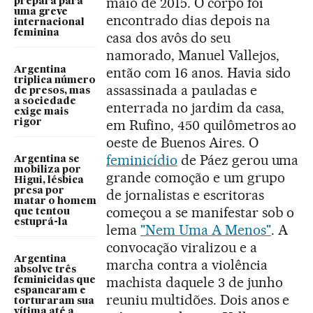
maio de 2015. O corpo foi
prepara para
uma greve
encontrado dias depois na
internacional
feminina
casa dos avôs do seu
namorado, Manuel Vallejos,
então com 16 anos. Havia sido
Argentina
triplica número
assassinada a pauladas e
de presos, mas
a sociedade
enterrada no jardim da casa,
exige mais
em Rufino, 450 quilômetros ao
rigor
oeste de Buenos Aires. O
feminicídio
de Páez gerou uma
Argentina se
mobiliza por
grande comoção e um grupo
Higui, lésbica
presa por
de jornalistas e escritoras
matar o homem
começou a se manifestar sob o
que tentou
estuprá-la
lema
"Nem Uma A Menos"
. A
convocação viralizou e a
Argentina
marcha contra a violência
absolve três
machista daquele 3 de junho
feminicidas que
espancaram e
reuniu multidões. Dois anos e
torturaram sua
vítima até a