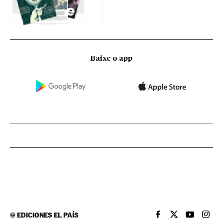
Baixe o app
©
EDICIONES EL PAÍS
EL PAÍS BRASIL EN
EL PAÍS BRASI
EL PAÍS B
EL PA