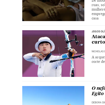
De modo
ruas, so
mulhere
emprego
casa
JOGOS OL
Ataca
curt
NICHOLAS 
A arque
corte d
O nef
Egito
DEBORA DI