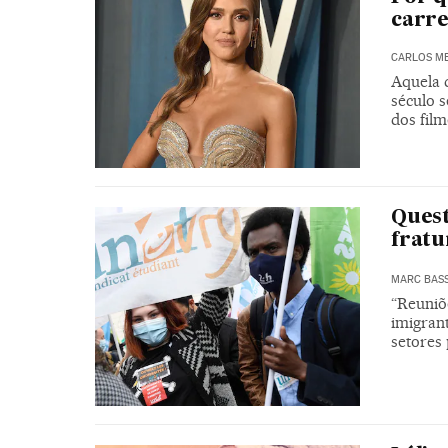
carre
CARLOS ME
Aquela q
século s
dos film
Quest
fratu
MARC BAS
“Reuniõ
imigran
setores