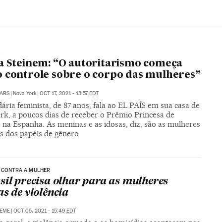
O
a Steinem: “O autoritarismo começa
 controle sobre o corpo das mulheres”
ARS
|
Nova York
|
OCT 17, 2021 - 13:57
EDT
ária feminista, de 87 anos, fala ao EL PAÍS em sua casa de
rk, a poucos dias de receber o Prêmio Princesa de
 na Espanha. As meninas e as idosas, diz, são as mulheres
as dos papéis de gênero
A CONTRA A MULHER
sil precisa olhar para as mulheres
as de violência
NEME
|
OCT 05, 2021 - 15:49
EDT