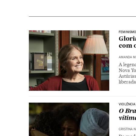
FEMINISM
Glori
com o
AMANDA M
A legend
Nova Yo
Astúrias
liberad
VIOLÊNCI
O Bra
vítim
CRISTINA 