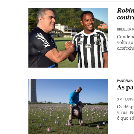
Robin
contr
BREILLER 
Condena
volta a
desfech
PANDEMIA 
As p
SIRI HUSTV
Os désp
vírus. 
é que só