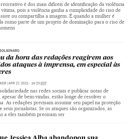
recreativo é dos mais difíceis de identificação da violência
 vítima, pois a violência ganha a cumplicidade do riso de
siste ou compartilha a imagem. É quando a mulher é
da como parte de um projeto de dominação para o riso de
 homens
BOLSONARO
u da hora das redações reagirem aos
idos ataques à imprensa, em especial às
eres
CKER
|
APR 27, 2021 - 14:23
EDT
solidariedade nas redes sociais e publicar notas de
 apesar de bem-vindas, estão longe de resolver o
a. As redações precisam assumir seu papel na proteção
e seus jornalistas. Se os ataques são organizados, as
as a eles também precisam ser
ue Jessica Alba abandonou sua