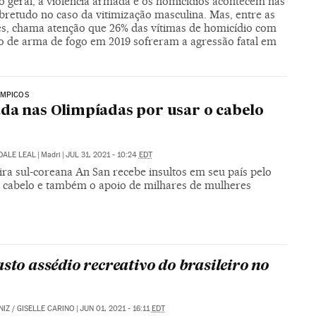
 geral, a violência armada e os homicídios acontecem nas
bretudo no caso da vitimização masculina. Mas, entre as
s, chama atenção que 26% das vítimas de homicídio com
 de arma de fogo em 2019 sofreram a agressão fatal em
ÍMPICOS
da nas Olimpíadas por usar o cabelo
o
DALE LEAL
|
Madri
|
JUL 31, 2021 - 10:24
EDT
ira sul-coreana An San recebe insultos em seu país pelo
e cabelo e também o apoio de milhares de mulheres
asto assédio recreativo do brasileiro no
NIZ
/
GISELLE CARINO
|
JUN 01, 2021 - 16:11
EDT