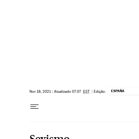
Pular para o conteúdo
ESPAÑA
Nov 18, 2021
|
Atualizado 07:07
EST
|
Edição:
Sexismo