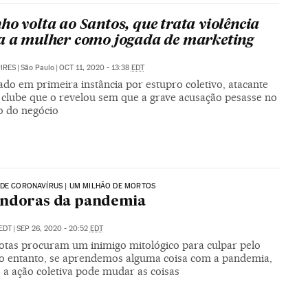
ho volta ao Santos, que trata violência
a a mulher como jogada de marketing
PIRES
|
São Paulo
|
OCT 11, 2020 - 13:38
EDT
do em primeira instância por estupro coletivo, atacante
o clube que o revelou sem que a grave acusação pesasse no
o do negócio
DE CORONAVÍRUS | UM MILHÃO DE MORTOS
andoras da pandemia
EDT
|
SEP 26, 2020 - 20:52
EDT
otas procuram um inimigo mitológico para culpar pelo
No entanto, se aprendemos alguma coisa com a pandemia,
 a ação coletiva pode mudar as coisas