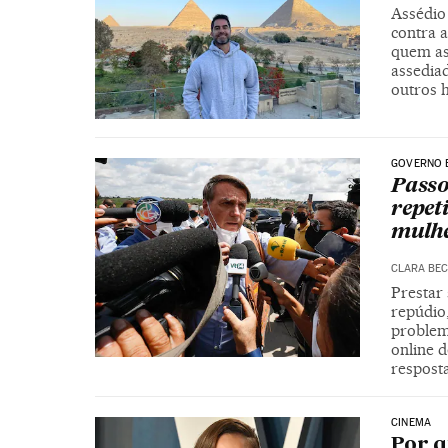
Assédio 
contra a
quem as
assedia
outros
GOVERNO 
Passo
repet
mulh
CLARA BE
Prestar 
repúdio,
problem
online d
respost
CINEMA
Por q