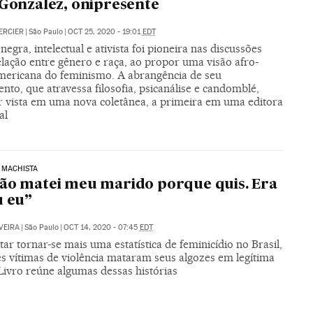
 Gonzalez, onipresente
ERCIER
|
São Paulo
|
OCT 25, 2020 - 19:01
EDT
negra, intelectual e ativista foi pioneira nas discussões
lação entre gênero e raça, ao propor uma visão afro-
americana do feminismo. A abrangência de seu
to, que atravessa filosofia, psicanálise e candomblé,
r vista em uma nova coletânea, a primeira em uma editora
al
 MACHISTA
ão matei meu marido porque quis. Era
u eu”
VEIRA
|
São Paulo
|
OCT 14, 2020 - 07:45
EDT
tar tornar-se mais uma estatística de feminicídio no Brasil,
s vítimas de violência mataram seus algozes em legítima
Livro reúne algumas dessas histórias