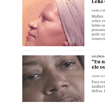
Lélia
DANIELA M
Mulher, 
sobre re
latino-
pensamen
pode se
comerci
VIOLÊNCIA
“Eu n
ele o
JOANA OLI
Para evi
mulhere
defesa. 