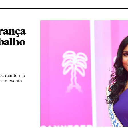
França
abalho
sme mantém o
ue o evento