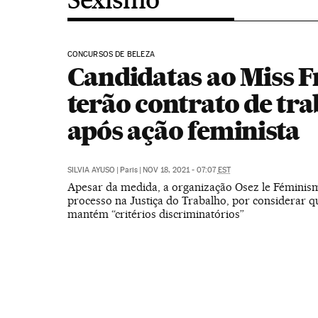
CONCURSOS DE BELEZA
Candidatas ao Miss 
terão contrato de tr
após ação feminista
SILVIA AYUSO
|
Paris
|
NOV 18, 2021 - 07:07
EST
Apesar da medida, a organização Osez le Fémini
processo na Justiça do Trabalho, por considerar q
mantém “critérios discriminatórios”