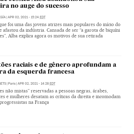
ira no auge do sucesso
GÍA
|
APR 02, 2021 - 15:24
EDT
ue foi uma das jovens atrizes mais populares do início do
e afastou da indústria. Cansada de ser “a garota de biquíni
es”, Alba explica agora os motivos de sua retirada
ões raciais e de gênero aprofundam a
ra da esquerda francesa
SETS
|
Paris
|
APR 02, 2021 - 14:28
EDT
es não mistas” reservadas a pessoas negras, árabes,
tes e mulheres desatam as críticas da direita e incomodam
 progressistas na França