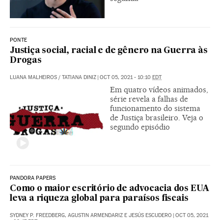
PONTE
Justiça social, racial e de gênero na Guerra às
Drogas
LUANA MALHEIROS
/
TATIANA DINIZ
|
OCT 05, 2021 - 10:10
EDT
Em quatro vídeos animados,
série revela a falhas de
funcionamento do sistema
de Justiça brasileiro. Veja o
segundo episódio
PANDORA PAPERS
Como o maior escritório de advocacia dos EUA
leva a riqueza global para paraísos fiscais
SYDNEY P. FREEDBERG, AGUSTIN ARMENDARIZ E JESÚS ESCUDERO
|
OCT 05, 2021