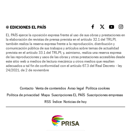
©
EDICIONES EL PAÍS
EL PAÍS BRASIL EN
EL PAÍS BRASI
EL PAÍS B
EL PA
EL PAÍS ejerce la oposición expresa frente al uso de sus obras y prestaciones en
la elaboración de revistas de prensa prevista en el artículo 32.1 del TRLPI;
también realiza la reserva expresa frente a la reproducción, distribución y
comunicación pública de sus trabajos y artículos sobre temas de actualidad
prevista en el artículo 33.1 del TRLPI; y, asimismo, realiza una reserva expresa
de las reproducciones y usos de las obras y otras prestaciones accesibles desde
este sitio web a medios de lectura mecánica u otros medios que resulten
adecuados a tal fin de conformidad con el artículo 67.3 del Real Decreto - ley
24/2021, de 2 de noviembre
Contacto
Venta de contenidos
Aviso legal
Política cookies
Política de privacidad
Mapa
Suscripciones EL PAÍS
Suscripciones empresas
RSS
Índice
Noticias de hoy