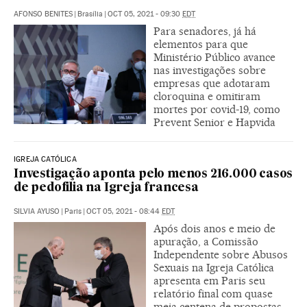
AFONSO BENITES
|
Brasília
|
OCT 05, 2021 - 09:30
EDT
Para senadores, já há
elementos para que
Ministério Público avance
nas investigações sobre
empresas que adotaram
cloroquina e omitiram
mortes por covid-19, como
Prevent Senior e Hapvida
IGREJA CATÓLICA
Investigação aponta pelo menos 216.000 casos
de pedofilia na Igreja francesa
SILVIA AYUSO
|
Paris
|
OCT 05, 2021 - 08:44
EDT
Após dois anos e meio de
apuração, a Comissão
Independente sobre Abusos
Sexuais na Igreja Católica
apresenta em Paris seu
relatório final com quase
meia centena de propostas