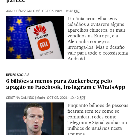
parece
JORDI PÉREZ COLOMÉ
|
OCT 05, 2021 - 11:48
EDT
Lituânia aconselha seus
cidadãos a evitarem alguns
aparelhos chineses, os mais
vendidos na Europa, e a
Alemanha começa a
investigá-los. Mas o desafio
vale para todo o ecossistema
Android
REDES SOCIAIS
6 bilhões a menos para Zuckerberg pelo
apagão no Facebook, Instagram e WhatsApp
CRISTINA GALINDO
|
Madri
|
OCT 05, 2021 - 10:42
EDT
Enquanto bilhões de pessoas
ficaram sem ter como se
comunicar, redes como
Telegram e Signal ganharam
milhões de usuários nesta
segunda