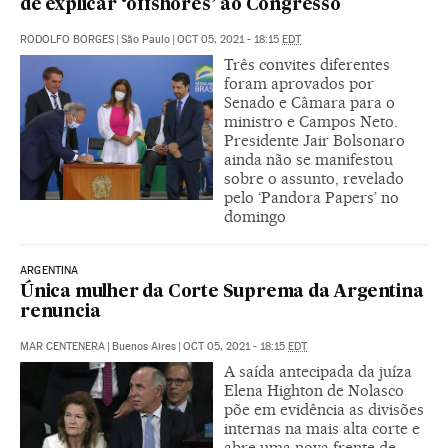
de explicar ‘offshores’ ao Congresso
RODOLFO BORGES
|
São Paulo
|
OCT 05, 2021 - 18:15
EDT
Três convites diferentes
foram aprovados por
Senado e Câmara para o
ministro e Campos Neto.
Presidente Jair Bolsonaro
ainda não se manifestou
sobre o assunto, revelado
pelo ‘Pandora Papers’ no
domingo
ARGENTINA
Única mulher da Corte Suprema da Argentina
renuncia
MAR CENTENERA
|
Buenos Aires
|
OCT 05, 2021 - 18:15
EDT
A saída antecipada da juíza
Elena Highton de Nolasco
põe em evidência as divisões
internas na mais alta corte e
abre uma nova frente de