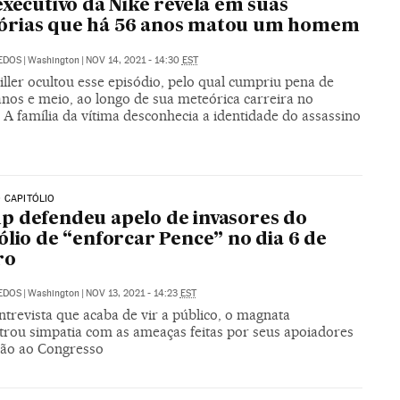
executivo da Nike revela em suas
rias que há 56 anos matou um homem
DEDOS
|
Washington
|
NOV 14, 2021 - 14:30
EST
ller ocultou esse episódio, pelo qual cumpriu pena de
anos e meio, ao longo de sua meteórica carreira no
 A família da vítima desconhecia a identidade do assassino
 CAPITÓLIO
 defendeu apelo de invasores do
ólio de “enforcar Pence” no dia 6 de
ro
DEDOS
|
Washington
|
NOV 13, 2021 - 14:23
EST
trevista que acaba de vir a público, o magnata
rou simpatia com as ameaças feitas por seus apoiadores
são ao Congresso