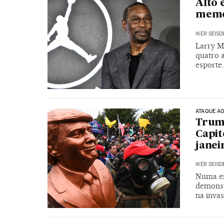
Alto 
memó
IKER SEIS
Larry Mi
quatro 
esporte.
ATAQUE AO
Trump
Capit
janei
IKER SEIS
Numa en
demonst
na inva