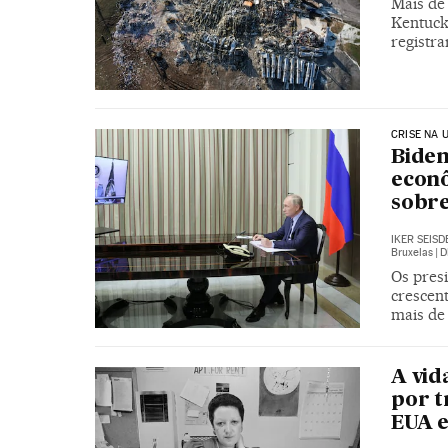
Mais de
Kentuck
registr
CRISE NA 
Biden
econô
sobre
IKER SEIS
Bruxelas
|
D
Os pres
crescen
mais de
A vid
por t
EUA e