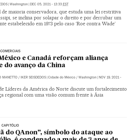
DEDOS
|
Washington
|
DEC 05, 2021 - 13:33
EST
 de maioria conservadora, que estuda uma lei restritiva
ssipi, se inclina por solapar o direito e por derrubar um
nte estabelecido em 1973 pelo caso ‘Roe contra Wade’
 COMERCIAIS
México e Canadá reforçam aliança
e do avanço da China
O MANETTO
/
IKER SEISDEDOS
|
Cidade do México / Washington
|
NOV 19, 2021 -
de Líderes da América do Norte discute um fortalecimento
nça regional com uma visão comum frente à Ásia
 CAPITÓLIO
 do QAnon”, símbolo do ataque ao
ólio, é condenado a mais de 3 anos de