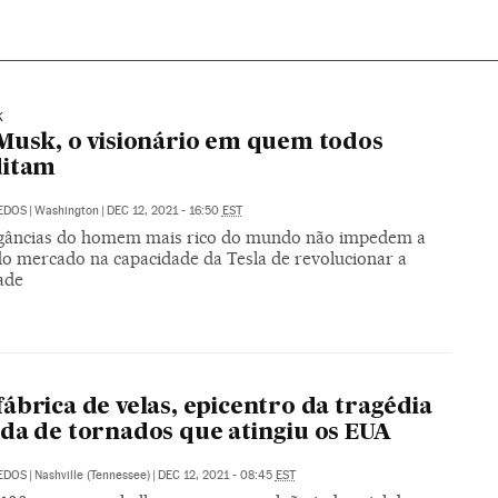
K
Musk, o visionário em quem todos
ditam
DEDOS
|
Washington
|
DEC 12, 2021 - 16:50
EST
gâncias do homem mais rico do mundo não impedem a
do mercado na capacidade da Tesla de revolucionar a
ade
S
ábrica de velas, epicentro da tragédia
da de tornados que atingiu os EUA
DEDOS
|
Nashville (Tennessee)
|
DEC 12, 2021 - 08:45
EST