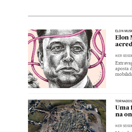
ELON MUS
Elon 
acre
IKER SEIS
Extrava
aposta 
mobilid
TORNADO
Uma f
na on
IKER SEIS