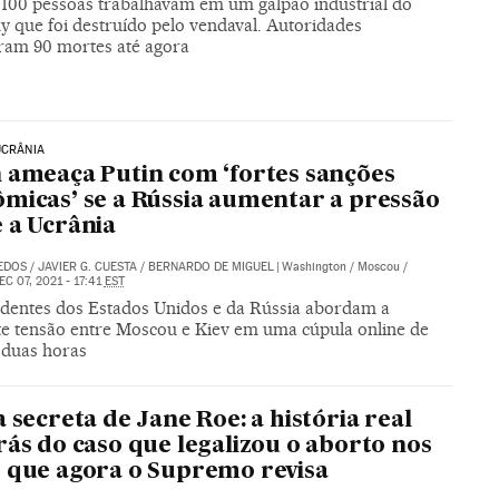
 100 pessoas trabalhavam em um galpão industrial do
y que foi destruído pelo vendaval. Autoridades
aram 90 mortes até agora
UCRÂNIA
 ameaça Putin com ‘fortes sanções
micas’ se a Rússia aumentar a pressão
 a Ucrânia
DEDOS
/
JAVIER G. CUESTA
/
BERNARDO DE MIGUEL
|
Washington / Moscou /
EC 07, 2021 - 17:41
EST
identes dos Estados Unidos e da Rússia abordam a
te tensão entre Moscou e Kiev em uma cúpula online de
 duas horas
a secreta de Jane Roe: a história real
rás do caso que legalizou o aborto nos
 que agora o Supremo revisa