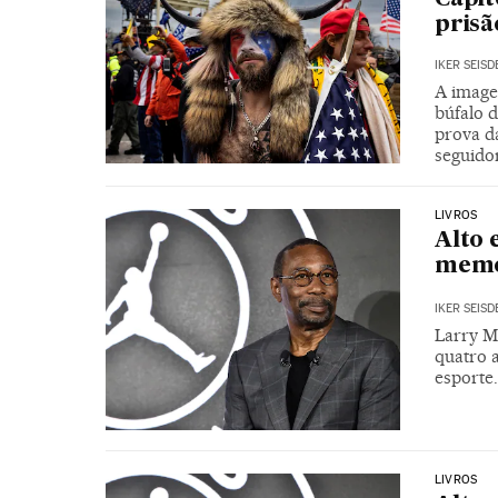
prisã
IKER SEIS
A image
búfalo d
prova d
seguido
LIVROS
Alto 
memó
IKER SEIS
Larry M
quatro 
esporte.
LIVROS