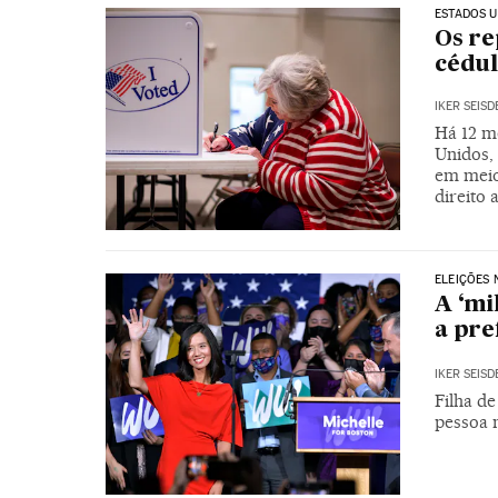
ESTADOS U
Os re
cédul
IKER SEIS
Há 12 me
Unidos,
em meio
direito 
ELEIÇÕES 
A ‘mi
a pre
IKER SEIS
Filha de
pessoa 