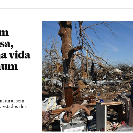
em
sa,
a vida
 num
 natural sem
s estados dos