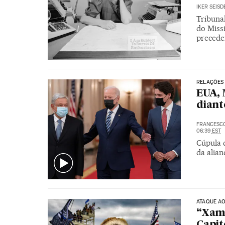
IKER SEIS
Tribunal
do Missi
precede
RELAÇÕES
EUA, 
diant
FRANCESC
06:39
EST
Cúpula 
da alia
ATAQUE AO
“Xamã
Capit