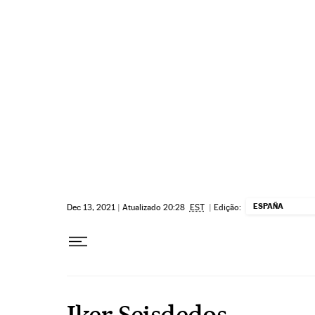
Pular para o conteúdo
ESPAÑA
Dec 13, 2021
|
Atualizado 20:28
EST
|
Edição:
Iker Seisdedos