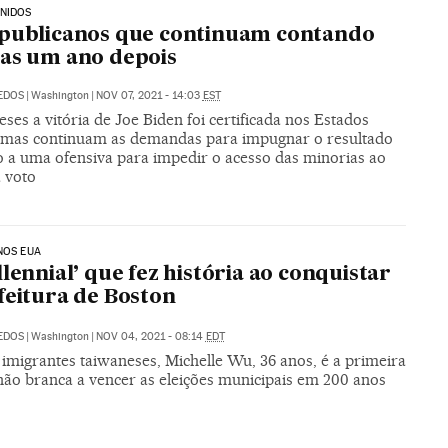
NIDOS
publicanos que continuam contando
as um ano depois
DEDOS
|
Washington
|
NOV 07, 2021 - 14:03
EST
ses a vitória de Joe Biden foi certificada nos Estados
 mas continuam as demandas para impugnar o resultado
 a uma ofensiva para impedir o acesso das minorias ao
a voto
NOS EUA
llennial’ que fez história ao conquistar
feitura de Boston
DEDOS
|
Washington
|
NOV 04, 2021 - 08:14
EDT
 imigrantes taiwaneses, Michelle Wu, 36 anos, é a primeira
não branca a vencer as eleições municipais em 200 anos