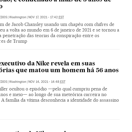
o
DEDOS
|
Washington
|
NOV 17, 2021 - 17:42
EST
m de Jacob Chansley usando um chapéu com chifres de
eu a volta ao mundo em 6 de janeiro de 2021 e se tornou a
a penetração das teorias da conspiração entre os
res de Trump
executivo da Nike revela em suas
rias que matou um homem há 56 anos
DEDOS
|
Washington
|
NOV 14, 2021 - 14:48
EST
iller ocultou o episódio —pelo qual cumpriu pena de
anos e meio— ao longo de sua meteórica carreira no
 A família da vítima desconhecia a identidade do assassino