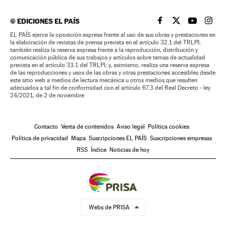
©
EDICIONES EL PAÍS
EL PAÍS BRASIL EN
EL PAÍS BRASI
EL PAÍS B
EL PA
EL PAÍS ejerce la oposición expresa frente al uso de sus obras y prestaciones en
la elaboración de revistas de prensa prevista en el artículo 32.1 del TRLPI;
también realiza la reserva expresa frente a la reproducción, distribución y
comunicación pública de sus trabajos y artículos sobre temas de actualidad
prevista en el artículo 33.1 del TRLPI; y, asimismo, realiza una reserva expresa
de las reproducciones y usos de las obras y otras prestaciones accesibles desde
este sitio web a medios de lectura mecánica u otros medios que resulten
adecuados a tal fin de conformidad con el artículo 67.3 del Real Decreto - ley
24/2021, de 2 de noviembre
Contacto
Venta de contenidos
Aviso legal
Política cookies
Política de privacidad
Mapa
Suscripciones EL PAÍS
Suscripciones empresas
RSS
Índice
Noticias de hoy
Webs de PRISA