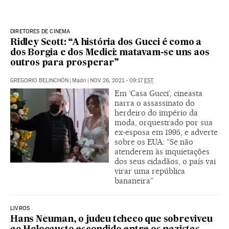
DIRETORES DE CINEMA
Ridley Scott: “A história dos Gucci é como a
dos Borgia e dos Medici: matavam-se uns aos
outros para prosperar”
GREGORIO BELINCHÓN
|
Madri
|
NOV 26, 2021 - 09:17
EST
Em ‘Casa Gucci’, cineasta
narra o assassinato do
herdeiro do império da
moda, orquestrado por sua
ex-esposa em 1995, e adverte
sobre os EUA: “Se não
atenderem às inquietações
dos seus cidadãos, o país vai
virar uma república
bananeira”
LIVROS
Hans Neuman, o judeu tcheco que sobreviveu