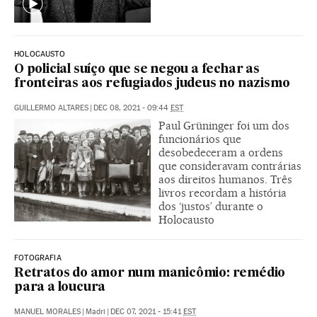
HOLOCAUSTO
O policial suíço que se negou a fechar as
fronteiras aos refugiados judeus no nazismo
GUILLERMO ALTARES
|
DEC 08, 2021 - 09:44
EST
Paul Grüninger foi um dos
funcionários que
desobedeceram a ordens
que consideravam contrárias
aos direitos humanos. Três
livros recordam a história
dos ‘justos’ durante o
Holocausto
FOTOGRAFIA
Retratos do amor num manicômio: remédio
para a loucura
MANUEL MORALES
|
Madri
|
DEC 07, 2021 - 15:41
EST