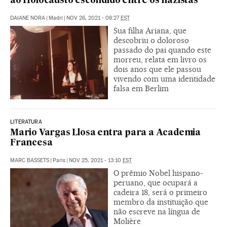
ao Holocausto escondido entre os nazistas
DAIANE NORA
|
Madri
|
NOV 26, 2021 - 08:27
EST
Sua filha Ariana, que
descobriu o doloroso
passado do pai quando este
morreu, relata em livro os
dois anos que ele passou
vivendo com uma identidade
falsa em Berlim
LITERATURA
Mario Vargas Llosa entra para a Academia
Francesa
MARC BASSETS
|
Paris
|
NOV 25, 2021 - 13:10
EST
O prêmio Nobel hispano-
peruano, que ocupará a
cadeira 18, será o primeiro
membro da instituição que
não escreve na língua de
Molière