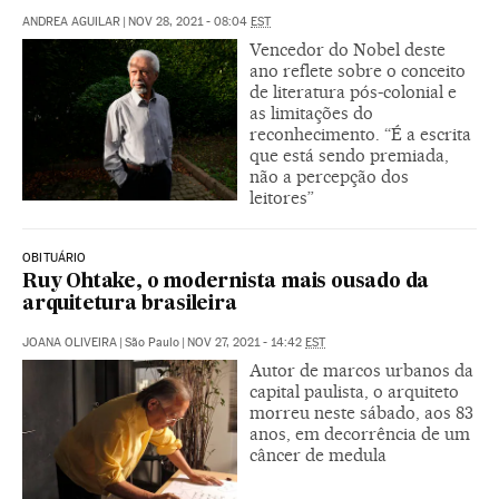
ANDREA AGUILAR
|
NOV 28, 2021 - 08:04
EST
Vencedor do Nobel deste
ano reflete sobre o conceito
de literatura pós-colonial e
as limitações do
reconhecimento. “É a escrita
que está sendo premiada,
não a percepção dos
leitores”
OBITUÁRIO
Ruy Ohtake, o modernista mais ousado da
arquitetura brasileira
JOANA OLIVEIRA
|
São Paulo
|
NOV 27, 2021 - 14:42
EST
Autor de marcos urbanos da
capital paulista, o arquiteto
morreu neste sábado, aos 83
anos, em decorrência de um
câncer de medula