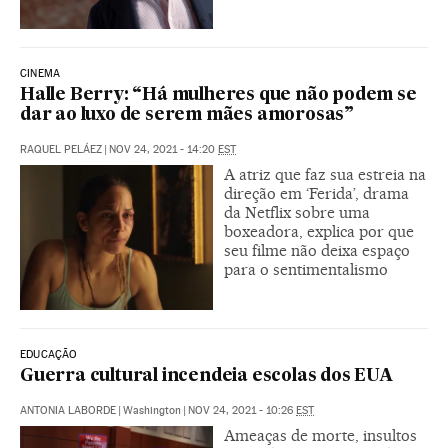
CINEMA
Halle Berry: “Há mulheres que não podem se
dar ao luxo de serem mães amorosas”
RAQUEL PELÁEZ
|
NOV 24, 2021 - 14:20
EST
A atriz que faz sua estreia na
direção em ‘Ferida’, drama
da Netflix sobre uma
boxeadora, explica por que
seu filme não deixa espaço
para o sentimentalismo
EDUCAÇÃO
Guerra cultural incendeia escolas dos EUA
ANTONIA LABORDE
|
Washington
|
NOV 24, 2021 - 10:26
EST
Ameaças de morte, insultos