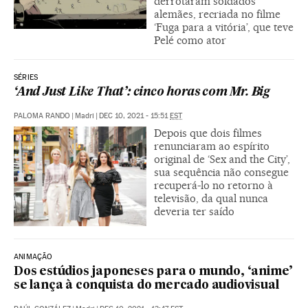
derrotaram soldados
alemães, recriada no filme
‘Fuga para a vitória’, que teve
Pelé como ator
SÉRIES
‘And Just Like That’: cinco horas com Mr. Big
PALOMA RANDO
|
Madri
|
DEC 10, 2021 - 15:51
EST
Depois que dois filmes
renunciaram ao espírito
original de ‘Sex and the City’,
sua sequência não consegue
recuperá-lo no retorno à
televisão, da qual nunca
deveria ter saído
ANIMAÇÃO
Dos estúdios japoneses para o mundo, ‘anime’
se lança à conquista do mercado audiovisual