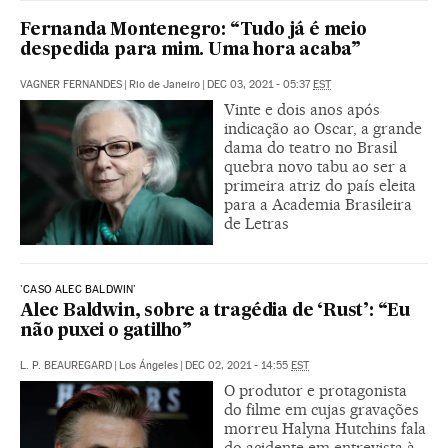
Fernanda Montenegro: “Tudo já é meio
despedida para mim. Uma hora acaba”
VAGNER FERNANDES
|
Rio de Janeiro
|
DEC 03, 2021 - 05:37
EST
Vinte e dois anos após
indicação ao Oscar, a grande
dama do teatro no Brasil
quebra novo tabu ao ser a
primeira atriz do país eleita
para a Academia Brasileira
de Letras
'CASO ALEC BALDWIN'
Alec Baldwin, sobre a tragédia de ‘Rust’: “Eu
não puxei o gatilho”
L. P. BEAUREGARD
|
Los Ángeles
|
DEC 02, 2021 - 14:55
EST
O produtor e protagonista
do filme em cujas gravações
morreu Halyna Hutchins fala
do acidente em entrevista à