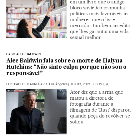
em um livro que o antigo
bloco soviético propunha
políticas mais favoráveis às
mulheres que o livre
mercado. Também acredita
que lhes garantiu uma vida
sexual melhor
CASO ALEC BALDWIN
Alec Baldwin fala sobre a morte de Halyna
Hutchins: “Não sinto culpa porque não sou o
responsável”
LUIS PABLO BEAUREGARD
|
Los Ángeles
|
DEC 03, 2021 - 08:15
EST
Ator diz que a arma que
matou a diretora de
fotografia durante a
filmagem de ‘Rust’ disparou
quando peça do revólver se
soltou