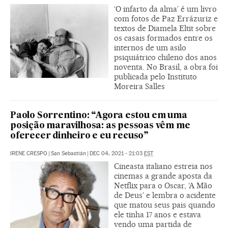
‘O infarto da alma’ é um livro
com fotos de Paz Errázuriz e
textos de Diamela Eltit sobre
os casais formados entre os
internos de um asilo
psiquiátrico chileno dos anos
noventa. No Brasil, a obra foi
publicada pelo Instituto
Moreira Salles
Paolo Sorrentino: “Agora estou em uma
posição maravilhosa: as pessoas vêm me
oferecer dinheiro e eu recuso”
IRENE CRESPO
|
San Sebastián
|
DEC 04, 2021 - 21:03
EST
Cineasta italiano estreia nos
cinemas a grande aposta da
Netflix para o Oscar, ‘A Mão
de Deus’ e lembra o acidente
que matou seus pais quando
ele tinha 17 anos e estava
vendo uma partida de