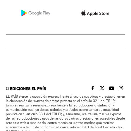
©
EDICIONES EL PAÍS
EL PAÍS BRASIL EN
EL PAÍS BRASI
EL PAÍS B
EL PA
EL PAÍS ejerce la oposición expresa frente al uso de sus obras y prestaciones en
la elaboración de revistas de prensa prevista en el artículo 32.1 del TRLPI;
también realiza la reserva expresa frente a la reproducción, distribución y
comunicación pública de sus trabajos y artículos sobre temas de actualidad
prevista en el artículo 33.1 del TRLPI; y, asimismo, realiza una reserva expresa
de las reproducciones y usos de las obras y otras prestaciones accesibles desde
este sitio web a medios de lectura mecánica u otros medios que resulten
adecuados a tal fin de conformidad con el artículo 67.3 del Real Decreto - ley