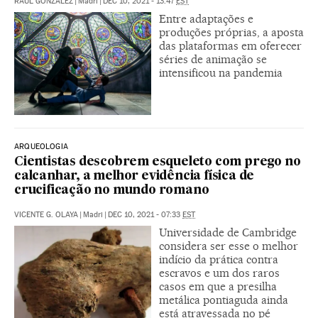
RAÚL GONZÁLEZ
|
Madri
|
DEC 10, 2021 - 13:47
EST
Entre adaptações e
produções próprias, a aposta
das plataformas em oferecer
séries de animação se
intensificou na pandemia
ARQUEOLOGIA
Cientistas descobrem esqueleto com prego no
calcanhar, a melhor evidência física de
crucificação no mundo romano
VICENTE G. OLAYA
|
Madri
|
DEC 10, 2021 - 07:33
EST
Universidade de Cambridge
considera ser esse o melhor
indício da prática contra
escravos e um dos raros
casos em que a presilha
metálica pontiaguda ainda
está atravessada no pé