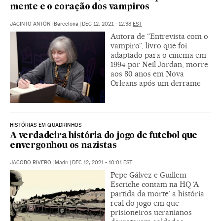
mente e o coração dos vampiros
JACINTO ANTÓN
|
Barcelona
|
DEC 12, 2021 - 12:38
EST
Autora de “Entrevista com o
vampiro”, livro que foi
adaptado para o cinema em
1994 por Neil Jordan, morre
aos 80 anos em Nova
Orleans após um derrame
HISTÓRIAS EM QUADRINHOS
A verdadeira história do jogo de futebol que
envergonhou os nazistas
JACOBO RIVERO
|
Madri
|
DEC 12, 2021 - 10:01
EST
Pepe Gálvez e Guillem
Escriche contam na HQ ‘A
partida da morte’ a história
real do jogo em que
prisioneiros ucranianos