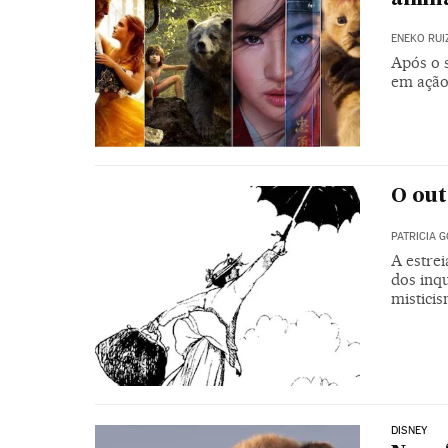
ENEKO RUI
Após o 
em ação
O out
PATRICIA 
A estrei
dos inqu
mistici
DISNEY