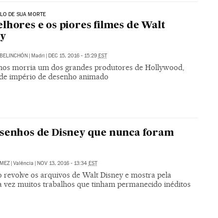
LO DE SUA MORTE
lhores e os piores filmes de Walt
ey
BELINCHÓN
|
Madri
|
DEC 15, 2016 - 15:29
EST
nos morria um dos grandes produtores de Hollywood,
 de império de desenho animado
senhos de Disney que nunca foram
s
ÁMEZ
|
Valência
|
NOV 13, 2016 - 13:34
EST
o revolve os arquivos de Walt Disney e mostra pela
a vez muitos trabalhos que tinham permanecido inéditos