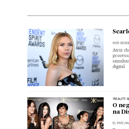
Scarl
IKER SEIS
Atriz c
processa
simulta
digital
‘REALITY 
O neg
na Di
EL PAÍS
|
Ma