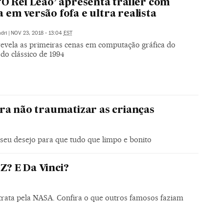
‘O Rei Leão’ apresenta trailer com
 em versão fofa e ultra realista
dri
|
NOV 23, 2018 - 13:04
EST
revela as primeiras cenas em computação gráfica do
do clássico de 1994
ra não traumatizar as crianças
seu desejo para que tudo que limpo e bonito
 Z? E Da Vinci?
rata pela NASA. Confira o que outros famosos faziam