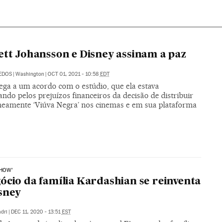
ett Johansson e Disney assinam a paz
DEDOS
|
Washington
|
OCT 01, 2021 - 10:58
EDT
hega a um acordo com o estúdio, que ela estava
ndo pelos prejuízos financeiros da decisão de distribuir
neamente ‘Viúva Negra’ nos cinemas e em sua plataforma
SHOW’
ócio da família Kardashian se reinventa
sney
dri
|
DEC 11, 2020 - 13:51
EST