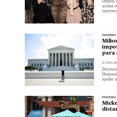
Depois d
assina c
entrete
PANDEMIA
Milio
impos
para 
EL PAÍS
|
Ma
Dezenas
Humanid
ajudar 
PANDEMIA
Mick
dista