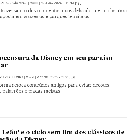
GEL GARCÍA VEGA
|
Madri
|
MAY 30, 2020 - 14:43
EDT
atravessa um dos momentos mais delicados de sua história
 aposta em cruzeiros e parques temáticos
ocensura da Disney em seu paraíso
iar
RUIZ DE ELVIRA
|
Madri
|
MAY 28, 2020 - 13:21
EDT
orma retoca conteúdos antigos para evitar decotes,
 palavrões e piadas racistas
i Leão’ e o ciclo sem fim dos clássicos de
ção da Disney