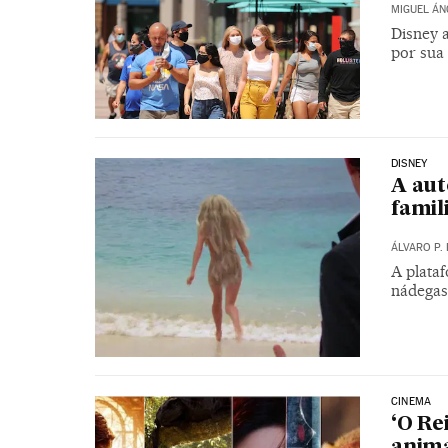
MIGUEL ÁN
Disney 
por sua
DISNEY
A aut
famil
ÁLVARO P. 
A plataf
nádegas,
CINEMA
‘O Re
anima