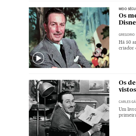
MEIO SÉCU
Os me
Disn
GREGORIO 
Há 50 a
criador
Os de
visto
CARLES G
Um livr
primeir