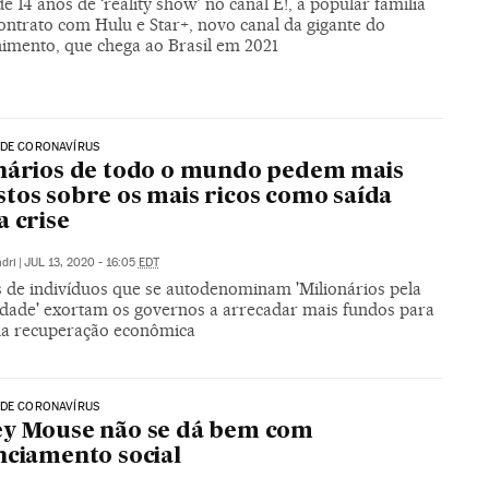
e 14 anos de ‘reality show’ no canal E!, a popular família
ontrato com Hulu e Star+, novo canal da gigante do
nimento, que chega ao Brasil em 2021
 DE CORONAVÍRUS
nários de todo o mundo pedem mais
tos sobre os mais ricos como saída
a crise
dri
|
JUL 13, 2020 - 16:05
EDT
 de indivíduos que se autodenominam 'Milionários pela
ade' exortam os governos a arrecadar mais fundos para
na recuperação econômica
 DE CORONAVÍRUS
ey Mouse não se dá bem com
nciamento social