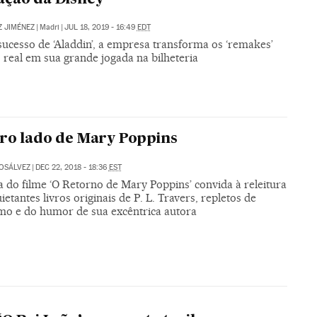
Z JIMÉNEZ
|
Madri
|
JUL 18, 2019 - 16:49
EDT
sucesso de ‘Aladdin’, a empresa transforma os ‘remakes’
 real em sua grande jogada na bilheteria
ro lado de Mary Poppins
GOSÁLVEZ
|
DEC 22, 2018 - 18:36
EST
a do filme ‘O Retorno de Mary Poppins’ convida à releitura
ietantes livros originais de P. L. Travers, repletos de
smo e do humor de sua excêntrica autora