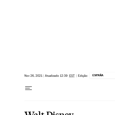
Pular para o conteúdo
ESPAÑA
Nov 26, 2021
|
Atualizado 12:39
EST
|
Edição:
Walt Disney