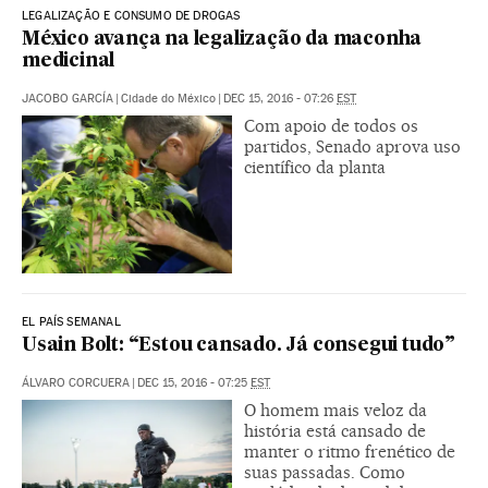
LEGALIZAÇÃO E CONSUMO DE DROGAS
México avança na legalização da maconha
medicinal
JACOBO GARCÍA
|
Cidade do México
|
DEC 15, 2016 - 07:26
EST
Com apoio de todos os
partidos, Senado aprova uso
científico da planta
EL PAÍS SEMANAL
Usain Bolt: “Estou cansado. Já consegui tudo”
ÁLVARO CORCUERA
|
DEC 15, 2016 - 07:25
EST
O homem mais veloz da
história está cansado de
manter o ritmo frenético de
suas passadas. Como