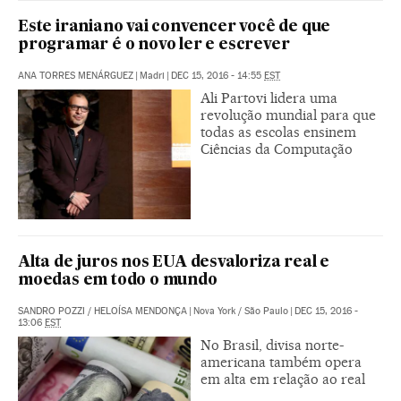
Este iraniano vai convencer você de que
programar é o novo ler e escrever
ANA TORRES MENÁRGUEZ
|
Madri
|
DEC 15, 2016 - 14:55
EST
Ali Partovi lidera uma
revolução mundial para que
todas as escolas ensinem
Ciências da Computação
Alta de juros nos EUA desvaloriza real e
moedas em todo o mundo
SANDRO POZZI
/
HELOÍSA MENDONÇA
|
Nova York / São Paulo
|
DEC 15, 2016 -
13:06
EST
No Brasil, divisa norte-
americana também opera
em alta em relação ao real