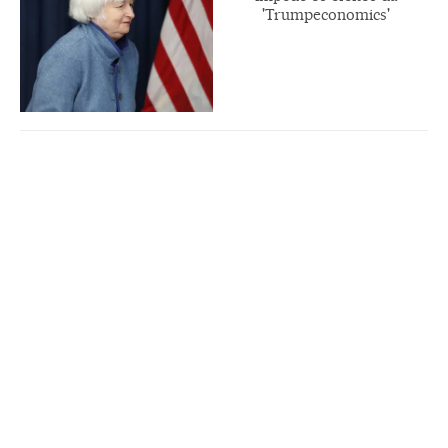
'Trumpeconomics'