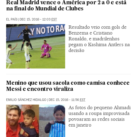
Real Madrid vence o América por 2 a 0 e está
na final do Mundial de Clubes
EL PAÍS
|
DEC 15, 2016 - 12:03
EST
Resultado veio com gols de
Benzema e Cristiano
Ronaldo, e madrilenhos
pegam o Kashima Antlers na
decisão
Menino que usou sacola como camisa conhece
Messi e encontro viraliza
EMILIO SÁNCHEZ HIDALGO
|
DEC 15, 2016 - 11:56
EST
As fotos do pequeno Ahmadi
usando a roupa improvisada
povoaram as redes sociais
em janeiro