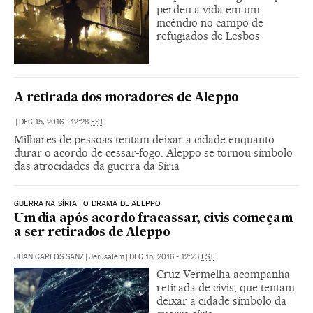
perdeu a vida em um
incêndio no campo de
refugiados de Lesbos
A retirada dos moradores de Aleppo
|
DEC 15, 2016 - 12:28
EST
Milhares de pessoas tentam deixar a cidade enquanto
durar o acordo de cessar-fogo. Aleppo se tornou símbolo
das atrocidades da guerra da Síria
GUERRA NA SÍRIA | O DRAMA DE ALEPPO
Um dia após acordo fracassar, civis começam
a ser retirados de Aleppo
JUAN CARLOS SANZ
|
Jerusalém
|
DEC 15, 2016 - 12:23
EST
Cruz Vermelha acompanha
retirada de civis, que tentam
deixar a cidade símbolo da