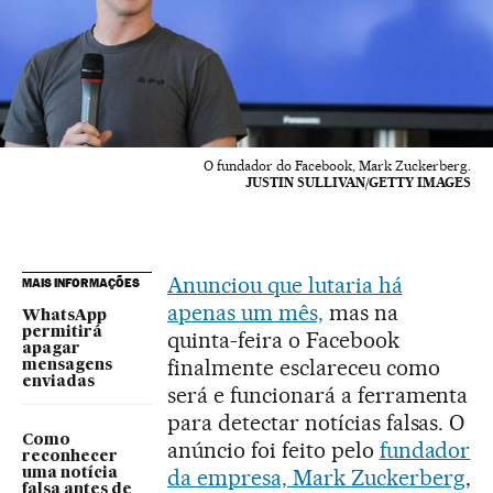
O fundador do Facebook, Mark Zuckerberg.
JUSTIN SULLIVAN/GETTY IMAGES
Anunciou que lutaria há
MAIS INFORMAÇÕES
apenas um mês,
mas na
WhatsApp
permitirá
quinta-feira o Facebook
apagar
finalmente esclareceu como
mensagens
enviadas
será e funcionará a ferramenta
para detectar notícias falsas. O
Como
anúncio foi feito pelo
fundador
reconhecer
da empresa, Mark Zuckerberg
,
uma notícia
falsa antes de