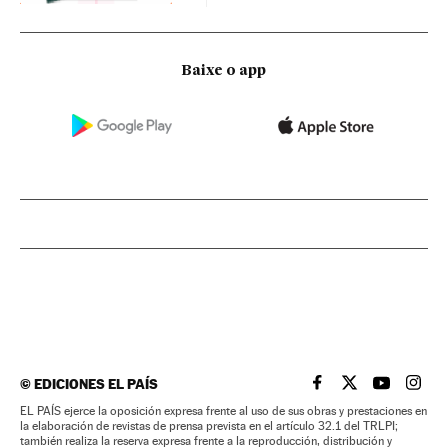
Baixe o app
©
EDICIONES EL PAÍS
EL PAÍS BRASIL EN
EL PAÍS BRASI
EL PAÍS B
EL PA
EL PAÍS ejerce la oposición expresa frente al uso de sus obras y prestaciones en
la elaboración de revistas de prensa prevista en el artículo 32.1 del TRLPI;
también realiza la reserva expresa frente a la reproducción, distribución y