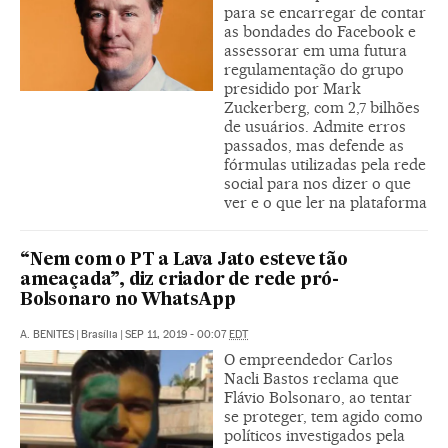
para se encarregar de contar
as bondades do Facebook e
assessorar em uma futura
regulamentação do grupo
presidido por Mark
Zuckerberg, com 2,7 bilhões
de usuários. Admite erros
passados, mas defende as
fórmulas utilizadas pela rede
social para nos dizer o que
ver e o que ler na plataforma
“Nem com o PT a Lava Jato esteve tão
ameaçada”, diz criador de rede pró-
Bolsonaro no WhatsApp
A. BENITES
|
Brasília
|
SEP 11, 2019 - 00:07
EDT
O empreendedor Carlos
Nacli Bastos reclama que
Flávio Bolsonaro, ao tentar
se proteger, tem agido como
políticos investigados pela