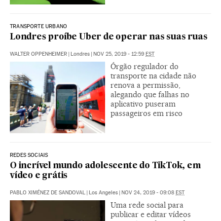
TRANSPORTE URBANO
Londres proíbe Uber de operar nas suas ruas
WALTER OPPENHEIMER
|
Londres
|
NOV 25, 2019 - 12:59
EST
Órgão regulador do
transporte na cidade não
renova a permissão,
alegando que falhas no
aplicativo puseram
passageiros em risco
REDES SOCIAIS
O incrível mundo adolescente do TikTok, em
vídeo e grátis
PABLO XIMÉNEZ DE SANDOVAL
|
Los Angeles
|
NOV 24, 2019 - 09:08
EST
Uma rede social para
publicar e editar vídeos