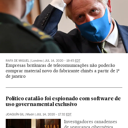
RAFA DE MIGUEL
|
Londres
|
JUL 14, 2020 - 19:45
EDT
Empresas britânicas de telecomunicações não poderão
comprar material novo do fabricante chinês a partir de 1º
de janeiro
Político catalão foi espionado com software de
uso governamental exclusivo
JOAQUÍN GIL
|
Madri
|
JUL 14, 2020 - 17:32
EDT
Investigadores canadenses
de segurança cibernética