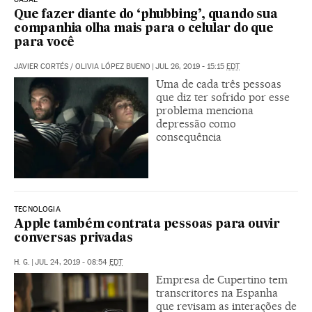
Que fazer diante do ‘phubbing’, quando sua
companhia olha mais para o celular do que
para você
JAVIER CORTÉS
/
OLIVIA LÓPEZ BUENO
|
JUL 26, 2019 - 15:15
EDT
Uma de cada três pessoas
que diz ter sofrido por esse
problema menciona
depressão como
consequência
TECNOLOGIA
Apple também contrata pessoas para ouvir
conversas privadas
H. G.
|
JUL 24, 2019 - 08:54
EDT
Empresa de Cupertino tem
transcritores na Espanha
que revisam as interações de