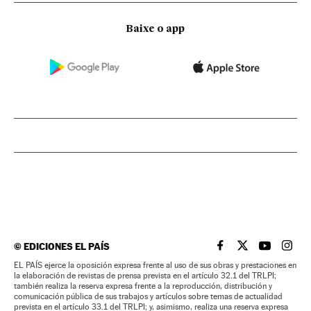
Baixe o app
©
EDICIONES EL PAÍS
EL PAÍS BRASIL EN
EL PAÍS BRASI
EL PAÍS B
EL PA
EL PAÍS ejerce la oposición expresa frente al uso de sus obras y prestaciones en
la elaboración de revistas de prensa prevista en el artículo 32.1 del TRLPI;
también realiza la reserva expresa frente a la reproducción, distribución y
comunicación pública de sus trabajos y artículos sobre temas de actualidad
prevista en el artículo 33.1 del TRLPI; y, asimismo, realiza una reserva expresa