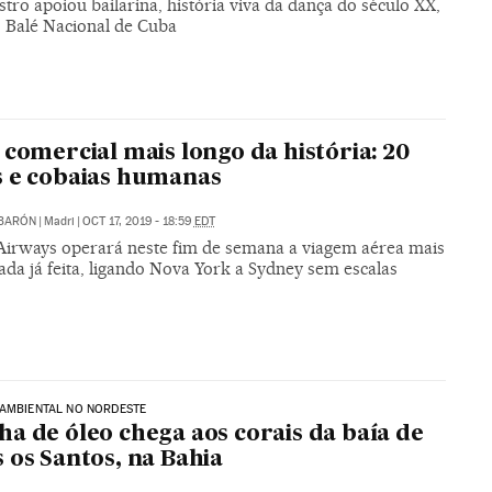
stro apoiou bailarina, história viva da dança do século XX,
o Balé Nacional de Cuba
 comercial mais longo da história: 20
 e cobaias humanas
 BARÓN
|
Madri
|
OCT 17, 2019 - 18:59
EDT
Airways operará neste fim de semana a viagem aérea mais
da já feita, ligando Nova York a Sydney sem escalas
 AMBIENTAL NO NORDESTE
a de óleo chega aos corais da baía de
 os Santos, na Bahia