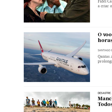
Fidel Ca
a criar 
O voo
horas
SANTIAGO
Qantas 
prolonga
DESASTRE
Manch
Todos