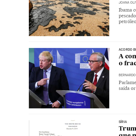
JOANA OLI
Ibama c
pescado
petróle
ACORDO B
A com
o fra
BERNARDO 
Parlame
saída o
SÍRIA
Trum
que n