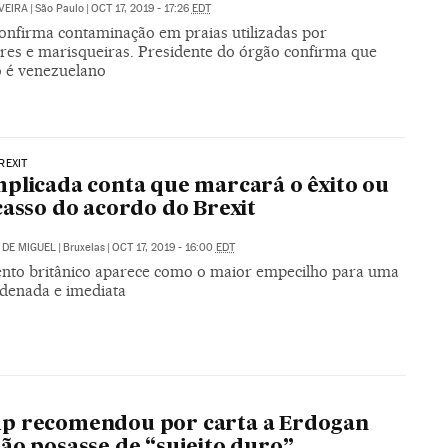
VEIRA
|
São Paulo
|
OCT 17, 2019 - 17:26
EDT
onfirma contaminação em praias utilizadas por
res e marisqueiras. Presidente do órgão confirma que
o é venezuelano
REXIT
plicada conta que marcará o êxito ou
casso do acordo do Brexit
DE MIGUEL
|
Bruxelas
|
OCT 17, 2019 - 16:00
EDT
nto britânico aparece como o maior empecilho para uma
rdenada e imediata
p recomendou por carta a Erdogan
ão posasse de “sujeito duro”