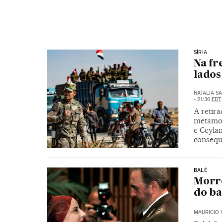
SÍRIA
Na fr
lados
NATALIA S
- 21:36
EDT
A retir
metamor
e Ceyla
consequ
BALÉ
Morre
do ba
MAURICIO 