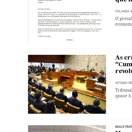
YOLANDA 
O presi
economi
As cr
“Cump
revol
AFONSO BE
Tribunal
quase 5.
MAUS-TRAT