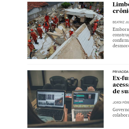
Limbo
crôni
BEATRIZ J
Embora 
construç
confirm
desmor
PRIVACIDA
Ex-fu
acess
de s
JORDI PÉR
Governo
colabor