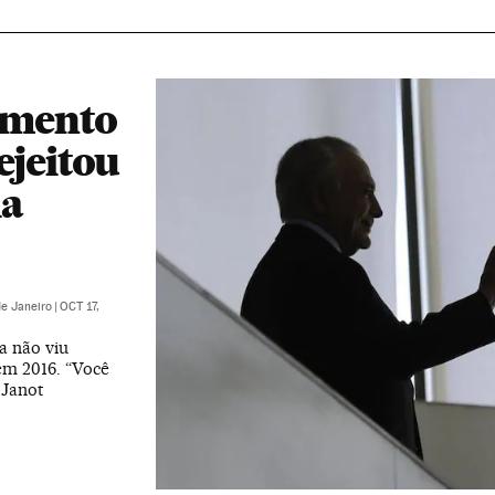
amento
ejeitou
ia
de Janeiro
|
OCT 17,
a não viu
em 2016. “Você
 Janot