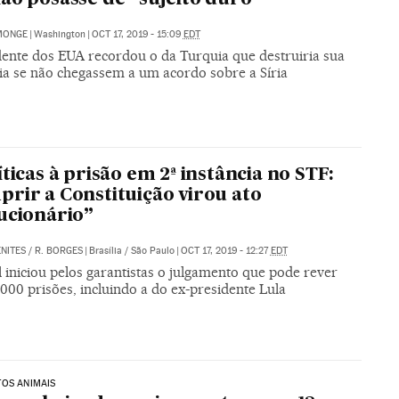
MONGE
|
Washington
|
OCT 17, 2019 - 15:09
EDT
dente dos EUA recordou o da Turquia que destruiria sua
a se não chegassem a um acordo sobre a Síria
íticas à prisão em 2ª instância no STF:
rir a Constituição virou ato
ucionário”
NITES
/
R. BORGES
|
Brasília / São Paulo
|
OCT 17, 2019 - 12:27
EDT
 iniciou pelos garantistas o julgamento que pode rever
000 prisões, incluindo a do ex-presidente Lula
OS ANIMAIS