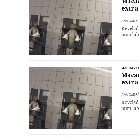
Macac
extra
ANA CARB
Revelad
num labo
MAUS-TRAT
Macac
extra
ANA CARB
Revelad
num labo