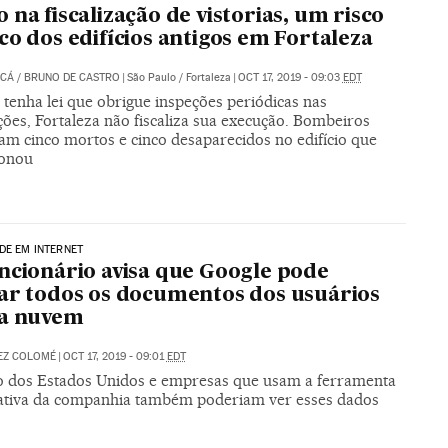
 na fiscalização de vistorias, um risco
co dos edifícios antigos em Fortaleza
UCÁ
/
BRUNO DE CASTRO
|
São Paulo / Fortaleza
|
OCT 17, 2019 - 09:03
EDT
tenha lei que obrigue inspeções periódicas nas
ões, Fortaleza não fiscaliza sua execução. Bombeiros
am cinco mortos e cinco desaparecidos no edifício que
onou
DE EM INTERNET
ncionário avisa que Google pode
ar todos os documentos dos usuários
ua nuvem
EZ COLOMÉ
|
OCT 17, 2019 - 09:01
EDT
 dos Estados Unidos e empresas que usam a ferramenta
ativa da companhia também poderiam ver esses dados