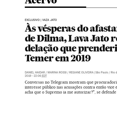
Acervo
EXCLUSIVO | VAZA JATO
Às vésperas do afast
de Dilma, Lava Jato r
delação que prender
Temer em 2019
DANIEL HAIDAR
/
MARINA ROSSI
/
REGIANE OLIVEIRA
|
São Paulo / Rio 
2019 - 22:06
EDT
Conversas no Telegram mostram que procuradori
interesse público nas acusações contra então vice 
acha que o Supremo ia me autorizar?", se defende