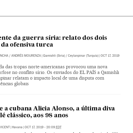
ente da guerra síria: relato dos dois
 da ofensiva turca
ANCHA
/
ANDRÉS MOURENZA
|
Qamishli (Siria) / Ceylanpinar (Turquía)
|
OCT 17, 2019
ada das tropas norte-americanas provocou uma nova
fose no conflito sírio. Os enviados do EL PAÍS a Qamishli
npinar relatam o impacto local de uma disputa com
ências globais
 a cubana Alicia Alonso, a última diva
lé clássico, aos 98 anos
VICENT
|
Havana
|
OCT 17, 2019 - 20:09
EDT