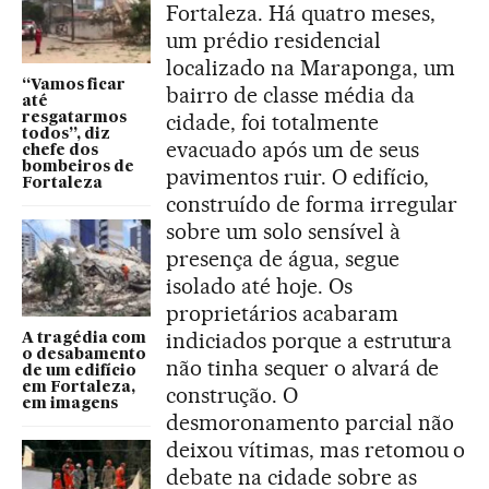
Fortaleza. Há quatro meses,
um prédio residencial
localizado na Maraponga, um
“Vamos ficar
bairro de classe média da
até
cidade, foi totalmente
resgatarmos
todos”, diz
evacuado após um de seus
chefe dos
bombeiros de
pavimentos ruir. O edifício,
Fortaleza
construído de forma irregular
sobre um solo sensível à
presença de água, segue
isolado até hoje. Os
proprietários acabaram
indiciados porque a estrutura
A tragédia com
o desabamento
não tinha sequer o alvará de
de um edifício
em Fortaleza,
construção. O
em imagens
desmoronamento parcial não
deixou vítimas, mas retomou o
debate na cidade sobre as