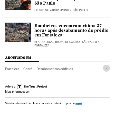
São Paulo
FAUSTO SALVADORI (PONTE)
| SÃO PAULO
Bombeiros encontram vítima 37
horas após desabamento de prédio
em Fortaleza
BEATRIZ JUCÁ
/
BRUNO DE CASTRO
| SÃO PAULO /
FORTALEZA
ARQUIVADO EM
Fortaleza
Ceará
Desabamentos edifícios
Construção habitações
Planos habitação
Legislação Brasileira
Brasil
Acidentes
Habitação
Adere a
Mais informações
América do Sul
América Latina
América
Urbanismo
Legislação
Justiça
aquí
Si está interesado en licenciar este contenido, pinche