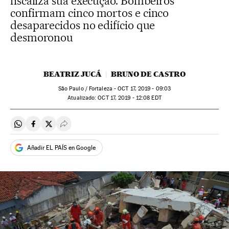
fiscaliza sua execução. Bombeiros
confirmam cinco mortos e cinco
desaparecidos no edifício que
desmoronou
BEATRIZ JUCÁ
BRUNO DE CASTRO
São Paulo / Fortaleza -
OCT
17, 2019 - 09:03
atualizado:
OCT
17, 2019 - 12:08
EDT
Compartir en Whatsapp
Compartir en Facebook
Compartir en Twitter
Desplegar Redes Sociales
Añadir EL PAÍS en Google