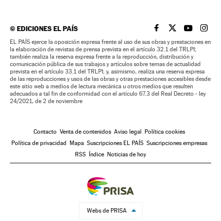
©
EDICIONES EL PAÍS
EL PAÍS BRASIL EN
EL PAÍS BRASI
EL PAÍS B
EL PA
EL PAÍS ejerce la oposición expresa frente al uso de sus obras y prestaciones en
la elaboración de revistas de prensa prevista en el artículo 32.1 del TRLPI;
también realiza la reserva expresa frente a la reproducción, distribución y
comunicación pública de sus trabajos y artículos sobre temas de actualidad
prevista en el artículo 33.1 del TRLPI; y, asimismo, realiza una reserva expresa
de las reproducciones y usos de las obras y otras prestaciones accesibles desde
este sitio web a medios de lectura mecánica u otros medios que resulten
adecuados a tal fin de conformidad con el artículo 67.3 del Real Decreto - ley
24/2021, de 2 de noviembre
Contacto
Venta de contenidos
Aviso legal
Política cookies
Política de privacidad
Mapa
Suscripciones EL PAÍS
Suscripciones empresas
RSS
Índice
Noticias de hoy
Webs de PRISA