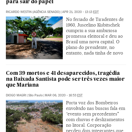
para sair do papel
RICARDO WESTIN (AGÊNCIA SENADO)
|
APR 21, 2020 - 13:13
EDT
No feriado de Tiradentes de
1960, Juscelino Kubitschek
cumpriu a sua ambiciosa
promessa eleitoral e deu ao
Brasil uma nova capital. O
plano do presidente, no
entanto, nada tinha de novo
Com 39 mortos e 41 desaparecidos, tragédia
na Baixada Santista pode ser três vezes maior
que Mariana
DIOGO MAGRI
|
São Paulo
|
MAR 06, 2020 - 16:53
EST
Porta voz dos Bombeiros
envolvido nas buscas fala em
“evento sem precedentes"
com chuvas e deslizamentos
no litoral. Corporação
perdeu dois integrantes que