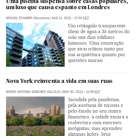
Uma piscina suspensa sobre casas populares,
um luxo que causa espanto em Londres
MIQUEL ECHARRI
|
Barcelona
|
AUG 11, 2021 - 17:00
EDT
Um retângulo transparente
cheio de água a 35 metros do
solo une dois edifícios
luxuosos. Uma construção
que atrai críticas tanto por
sua arquitetura quanto por
questões morais
Nova York reinventa a vida em suas ruas
MARÍA ANTONIA SÁNCHEZ-VALLEJO
|
MAY 30, 2021 - 11:56
EDT
Sacudida pela pandemia,
pela ausência de turistas e
pelo êxodo no seu centro
financeiro, a cidade encara a
reabertura com enormes
incógnitas, mas aprendeu
algumas lições. Seus