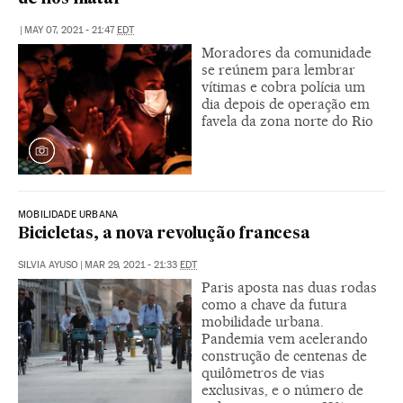
|
MAY 07, 2021 - 21:47
EDT
Moradores da comunidade
se reúnem para lembrar
vítimas e cobra polícia um
dia depois de operação em
favela da zona norte do Rio
MOBILIDADE URBANA
Bicicletas, a nova revolução francesa
SILVIA AYUSO
|
MAR 29, 2021 - 21:33
EDT
Paris aposta nas duas rodas
como a chave da futura
mobilidade urbana.
Pandemia vem acelerando
construção de centenas de
quilômetros de vias
exclusivas, e o número de