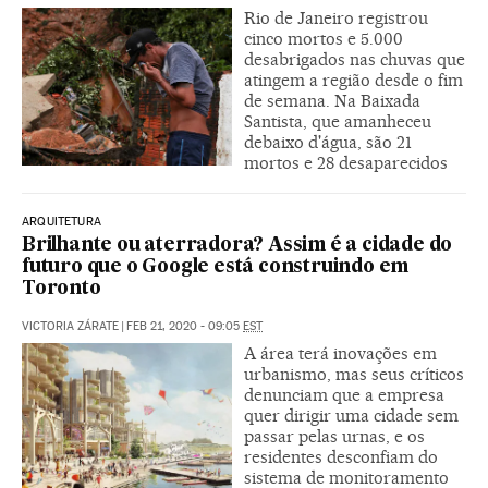
Rio de Janeiro registrou
cinco mortos e 5.000
desabrigados nas chuvas que
atingem a região desde o fim
de semana. Na Baixada
Santista, que amanheceu
debaixo d'água, são 21
mortos e 28 desaparecidos
ARQUITETURA
Brilhante ou aterradora? Assim é a cidade do
futuro que o Google está construindo em
Toronto
VICTORIA ZÁRATE
|
FEB 21, 2020 - 09:05
EST
A área terá inovações em
urbanismo, mas seus críticos
denunciam que a empresa
quer dirigir uma cidade sem
passar pelas urnas, e os
residentes desconfiam do
sistema de monitoramento