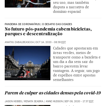
seu uso, mas também
disputa a narrativa de
domínio espacial
PANDEMIA DE CORONAVÍRUS | O DESAFIO DAS CIDADES
No futuro pós-pandemia cabem bicicletas,
parques e descentralização
ANATXU ZABALBEASCOA
|
OCT 14, 2020 - 08:39
EDT
Cidades que apostaram em
áreas verdes, meios de
transporte como a bicicleta e
um dia a dia sem sair do
bairro parecem levar
vantagem. A seguir, um jogo
de espelhos entre apostas
semelhantes
Parem de culpar as cidades densas pela covid-19
JASON HOBBS
/
RENATA SEABRA
/
ANNE HUDSON
|
SEP 08, 2020 - 17:37
EDT