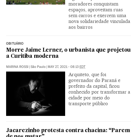
moradores conquistam
espaços, aproveitam ruas
sem carros e exercem uma
nova solidariedade vinculada
aos bairros
OBITUÁRIO
Morre Jaime Lerner, o urbanista que projetou
a Curitiba moderna
MARINA ROSSI
|
São Paulo
|
MAY 27, 2021 - 08:13
EDT
Arquiteto, que foi
governador do Paraná e
prefeito da capital, ficou
conhecido por transformar a
cidade por meio do
transporte público
Jacarezinho protesta contra chacina: “Parem
de nos matar”