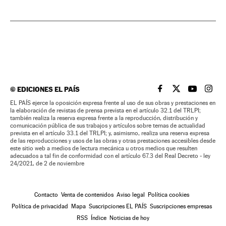
©
EDICIONES EL PAÍS
EL PAÍS BRASIL EN
EL PAÍS BRASI
EL PAÍS B
EL PA
EL PAÍS ejerce la oposición expresa frente al uso de sus obras y prestaciones en
la elaboración de revistas de prensa prevista en el artículo 32.1 del TRLPI;
también realiza la reserva expresa frente a la reproducción, distribución y
comunicación pública de sus trabajos y artículos sobre temas de actualidad
prevista en el artículo 33.1 del TRLPI; y, asimismo, realiza una reserva expresa
de las reproducciones y usos de las obras y otras prestaciones accesibles desde
este sitio web a medios de lectura mecánica u otros medios que resulten
adecuados a tal fin de conformidad con el artículo 67.3 del Real Decreto - ley
24/2021, de 2 de noviembre
Contacto
Venta de contenidos
Aviso legal
Política cookies
Política de privacidad
Mapa
Suscripciones EL PAÍS
Suscripciones empresas
RSS
Índice
Noticias de hoy