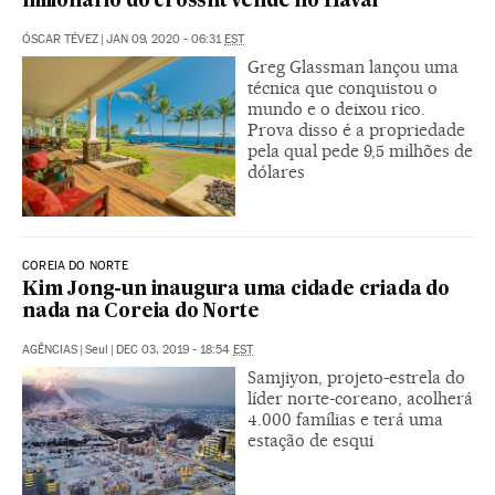
milionário do crossfit vende no Havaí
ÓSCAR TÉVEZ
|
JAN 09, 2020 - 06:31
EST
Greg Glassman lançou uma
técnica que conquistou o
mundo e o deixou rico.
Prova disso é a propriedade
pela qual pede 9,5 milhões de
dólares
COREIA DO NORTE
Kim Jong-un inaugura uma cidade criada do
nada na Coreia do Norte
AGÊNCIAS
|
Seul
|
DEC 03, 2019 - 18:54
EST
Samjiyon, projeto-estrela do
líder norte-coreano, acolherá
4.000 famílias e terá uma
estação de esqui