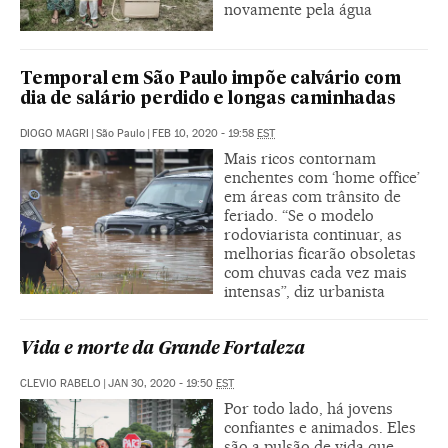
novamente pela água
Temporal em São Paulo impõe calvário com
dia de salário perdido e longas caminhadas
DIOGO MAGRI
|
São Paulo
|
FEB 10, 2020 - 19:58
EST
Mais ricos contornam
enchentes com ‘home office’
em áreas com trânsito de
feriado. “Se o modelo
rodoviarista continuar, as
melhorias ficarão obsoletas
com chuvas cada vez mais
intensas”, diz urbanista
Vida e morte da Grande Fortaleza
CLEVIO RABELO
|
JAN 30, 2020 - 19:50
EST
Por todo lado, há jovens
confiantes e animados. Eles
são a pulsão de vida que