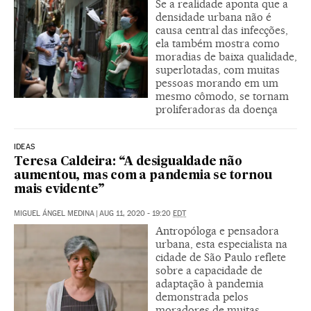
Se a realidade aponta que a
densidade urbana não é
causa central das infecções,
ela também mostra como
moradias de baixa qualidade,
superlotadas, com muitas
pessoas morando em um
mesmo cômodo, se tornam
proliferadoras da doença
IDEAS
Teresa Caldeira: “A desigualdade não
aumentou, mas com a pandemia se tornou
mais evidente”
MIGUEL ÁNGEL MEDINA
|
AUG 11, 2020 - 19:20
EDT
Antropóloga e pensadora
urbana, esta especialista na
cidade de São Paulo reflete
sobre a capacidade de
adaptação à pandemia
demonstrada pelos
moradores de muitas