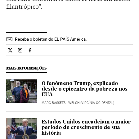
filantrópico".
Receba o boletim do EL PAÍS América.
Economia El País Brasil en Twitter
Economia El País Brasil en Instagram
Economia El País Brasil en Facebook
MAIS INFORMAÇÕES
O fenômeno Trump, explicado
desde o epicentro da pobreza nos
EUA
MARC BASSETS
| WELCH (VIRGÍNIA OCIDENTAL)
Estados Unidos encadeiam o maior
período de crescimento de sua
história