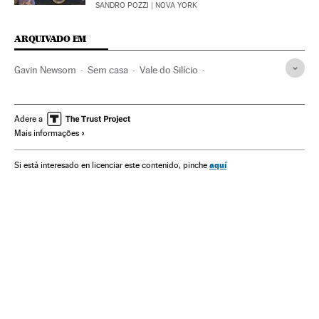
SANDRO POZZI
| NOVA YORK
ARQUIVADO EM
Gavin Newsom
Sem casa
Vale do Silício
Preço habitação
San Francisco
Política habitação
Califórnia
Apple
Pobreza
Estados Unidos
Adere a
Mais informações
Habitação
América do Norte
Empresas
América
Economia
Problemas sociais
Urbanismo
Sociedade
aquí
Si está interesado en licenciar este contenido, pinche