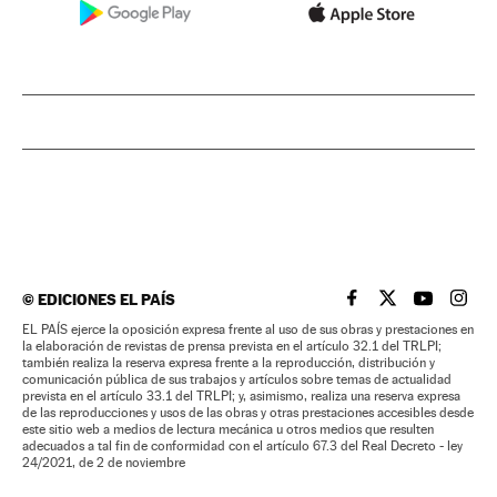
©
EDICIONES EL PAÍS
EL PAÍS BRASIL EN
EL PAÍS BRASI
EL PAÍS B
EL PA
EL PAÍS ejerce la oposición expresa frente al uso de sus obras y prestaciones en
la elaboración de revistas de prensa prevista en el artículo 32.1 del TRLPI;
también realiza la reserva expresa frente a la reproducción, distribución y
comunicación pública de sus trabajos y artículos sobre temas de actualidad
prevista en el artículo 33.1 del TRLPI; y, asimismo, realiza una reserva expresa
de las reproducciones y usos de las obras y otras prestaciones accesibles desde
este sitio web a medios de lectura mecánica u otros medios que resulten
adecuados a tal fin de conformidad con el artículo 67.3 del Real Decreto - ley
24/2021, de 2 de noviembre