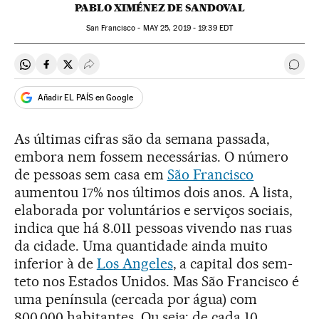
PABLO XIMÉNEZ DE SANDOVAL
San Francisco -
MAY
25, 2019 - 19:39
EDT
Compartir en Whatsapp
Compartir en Facebook
Compartir en Twitter
Desplegar Redes Sociales
Come
Añadir EL PAÍS en Google
As últimas cifras são da semana passada,
embora nem fossem necessárias. O número
de pessoas sem casa em
São Francisco
aumentou 17% nos últimos dois anos. A lista,
elaborada por voluntários e serviços sociais,
indica que há 8.011 pessoas vivendo nas ruas
da cidade. Uma quantidade ainda muito
inferior à de
Los Angeles
, a capital dos sem-
teto nos Estados Unidos. Mas São Francisco é
uma península (cercada por água) com
800.000 habitantes. Ou seja: de cada 10