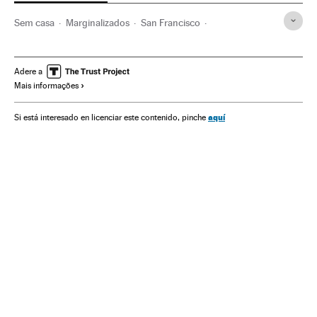
Sem casa
Marginalizados
San Francisco
Marginalização
Califórnia
Desigualdade social
Estados Unidos
Pobreza
Gentrificação
Adere a
Mais informações
América do Norte
Economia urbana
Política urbanística
Cidades sustentáveis
aquí
Si está interesado en licenciar este contenido, pinche
Grupos sociais
América
Desenvolvimento urbano
Desenvolvimento sustentável
Problemas sociais
Economia
Urbanismo
Sociedade
Meio ambiente
Política