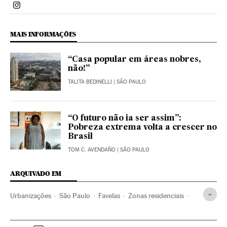
Politica El País Brasil en Instagram
MAIS INFORMAÇÕES
“Casa popular em áreas nobres,
não!”
TALITA BEDINELLI
| SÃO PAULO
“O futuro não ia ser assim”:
Pobreza extrema volta a crescer no
Brasil
TOM C. AVENDAÑO
| SÃO PAULO
ARQUIVADO EM
Urbanizações
São Paulo
Favelas
Zonas residenciais
Estado São Paulo
Habitação precária
Favelização