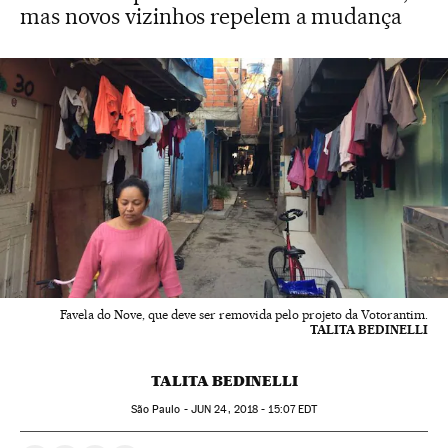
mas novos vizinhos repelem a mudança
Favela do Nove, que deve ser removida pelo projeto da Votorantim.
TALITA BEDINELLI
TALITA BEDINELLI
São Paulo -
JUN
24, 2018 - 15:07
EDT