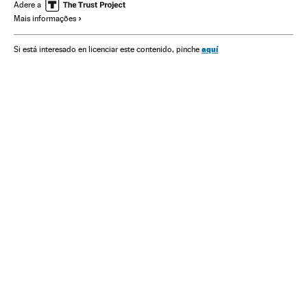
Pobreza
Brasil
Habitação
América do Sul
Adere a
Mais informações
América Latina
América
Problemas sociais
Urbanismo
Sociedade
aquí
Si está interesado en licenciar este contenido, pinche