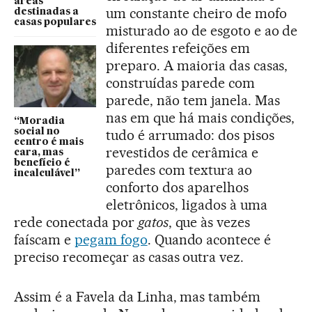
áreas
um constante cheiro de mofo
destinadas a
casas populares
misturado ao de esgoto e ao de
diferentes refeições em
preparo. A maioria das casas,
construídas parede com
parede, não tem janela. Mas
nas em que há mais condições,
“Moradia
social no
tudo é arrumado: dos pisos
centro é mais
revestidos de cerâmica e
cara, mas
benefício é
paredes com textura ao
incalculável”
conforto dos aparelhos
eletrônicos, ligados à uma
rede conectada por
gatos
, que às vezes
faíscam e
pegam fogo
. Quando acontece é
preciso recomeçar as casas outra vez.
Assim é a Favela da Linha, mas também