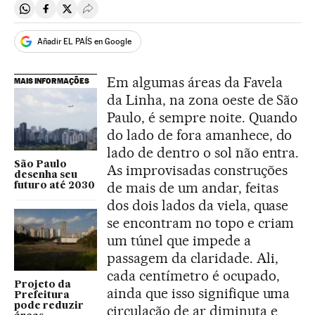
Compartir en Whatsapp
Compartir en Facebook
Compartir en Twitter
Desplegar Redes Sociales
Añadir EL PAÍS en Google
Em algumas áreas da Favela
MAIS INFORMAÇÕES
da Linha, na zona oeste de São
Paulo, é sempre noite. Quando
do lado de fora amanhece, do
lado de dentro o sol não entra.
São Paulo
As improvisadas construções
desenha seu
de mais de um andar, feitas
futuro até 2030
dos dois lados da viela, quase
se encontram no topo e criam
um túnel que impede a
passagem da claridade. Ali,
cada centímetro é ocupado,
Projeto da
ainda que isso signifique uma
Prefeitura
pode reduzir
circulação de ar diminuta e