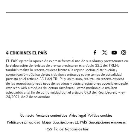
©
EDICIONES EL PAÍS
EL PAÍS BRASIL EN
EL PAÍS BRASI
EL PAÍS B
EL PA
EL PAÍS ejerce la oposición expresa frente al uso de sus obras y prestaciones en
la elaboración de revistas de prensa prevista en el artículo 32.1 del TRLPI;
también realiza la reserva expresa frente a la reproducción, distribución y
comunicación pública de sus trabajos y artículos sobre temas de actualidad
prevista en el artículo 33.1 del TRLPI; y, asimismo, realiza una reserva expresa
de las reproducciones y usos de las obras y otras prestaciones accesibles desde
este sitio web a medios de lectura mecánica u otros medios que resulten
adecuados a tal fin de conformidad con el artículo 67.3 del Real Decreto - ley
24/2021, de 2 de noviembre
Contacto
Venta de contenidos
Aviso legal
Política cookies
Política de privacidad
Mapa
Suscripciones EL PAÍS
Suscripciones empresas
RSS
Índice
Noticias de hoy