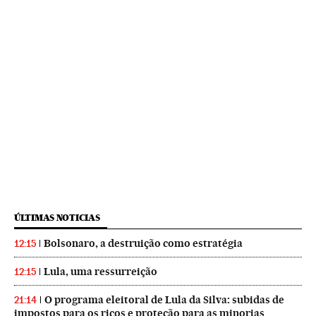
ÚLTIMAS NOTICIAS
Bolsonaro, a destruição como estratégia
12:15
Lula, uma ressurreição
12:15
O programa eleitoral de Lula da Silva: subidas de
21:14
impostos para os ricos e proteção para as minorias